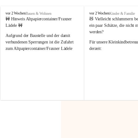
F
F
vor 2 Wochen
vor 2 Wochen
Bauen & Wohnen
Kinder & Familie
r
r
🚧 Hinweis Altpapiercontainer/Fraxner 
🧸 
Vielleicht schlummern be
a
a
Lädele 🚧
ein paar Schätze, die nicht 
x
x
werden?
e
e
Aufgrund der Baustelle und der damit 
r
r
verbundenen Sperrungen ist die Zufahrt 
Für unsere 
Kleinkindbetreu
n
n
zum Altpapiercontainer/Fraxner Lädele 
derzeit:
derzeit nur erschwert möglich.
👶 
Puppenbuggys
Ein herzliches Dankeschön an Erwin und 
👗 
Puppenkleidung
 für Pupp
Irmgard Nachbaur, die für diese Zeit die 
Größen 
35 cm, 40 cm und 
Zufahrt über ihre Privatstraße zur 
💛 Wenn ihr etwas davon ab
Verfügung stellen. 🙏
möchtet, freuen sich unsere 
Vielen Dank für eure Unterstützung und 
über eure Unterstützung.
Hilfsbereitschaft!
📍 
Die Spenden können ger
Gemeindeamt abgegeben we
Vielen herzlichen Dank!
 🌼