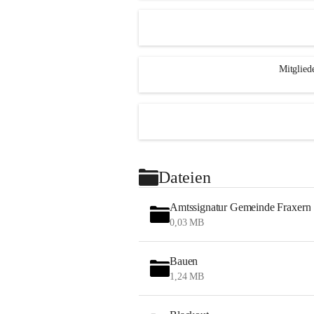
Mitglied
Dateien
Amtssignatur Gemeinde Fraxern
0,03 MB
Bauen
1,24 MB