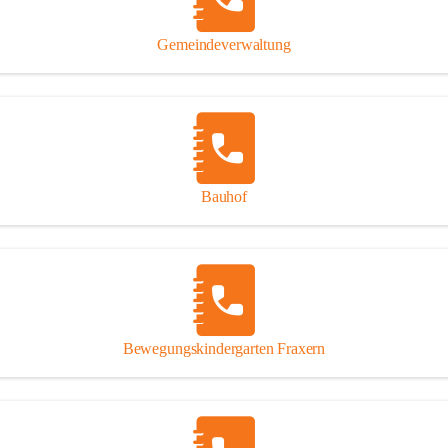
Gipsplatten
Trennung l
Gemeindeverwaltung
Beitrag zu
Ressourcen
bei Ihrem 
Annahme vo
Bauhof
Bewegungskindergarten Fraxern