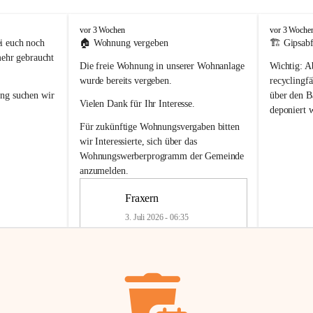
F
F
vor 3 Wochen
vor 3 Woche
r
r
i euch noch 
🏠 
Wohnung vergeben
🏗️ Gipsabf
a
a
mehr gebraucht 
Die freie Wohnung in unserer Wohnanlage 
Wichtig:
 A
x
x
e
e
wurde bereits vergeben.
recyclingfä
r
r
ung
 suchen wir 
über den Ba
Vielen Dank für Ihr Interesse.
n
n
deponiert 
neue 
Recyc
Für zukünftige Wohnungsvergaben bitten 
getrennte 
wir Interessierte, sich über das 
en in den 
von Gipsabf
Wohnungswerberprogramm der Gemeinde
45 cm
anzumelden.
Für private
geben 
Änderung v
Fraxern
Kinder riesig 
Renovierun
3. Juli 2026 - 06:35
Haus oder 
Alte Gipsw
ne beim 
Verschnitt 
rden.
🏠
Freie Wohnung in Fraxern
müssen kün
In unserer Wohnanlage wird eine 
entsorgt
 we
Wohnung frei.
✅ 
Getrenn