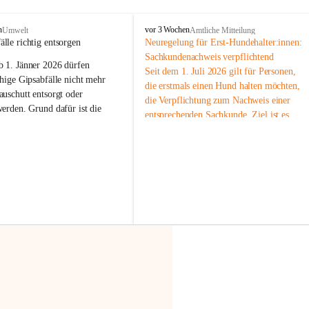
F
n
vor 3 Wochen
Umwelt
Amtliche Mitteilung
r
älle richtig entsorgen
Neuregelung für Erst-Hundehalter:innen: 
a
Sachkundenachweis verpflichtend
b 
1. Jänner 2026
 dürfen 
x
Seit dem 1. Juli 2026 gilt für Personen, 
e
hige Gipsabfälle nicht mehr 
die erstmals einen Hund halten möchten, 
r
uschutt entsorgt oder 
die Verpflichtung zum Nachweis einer 
n
werden
. Grund dafür ist die 
entsprechenden Sachkunde. Ziel ist es, 
linggips-Verordnung
, die eine 
Hundebesitzer:innen bestmöglich auf die 
Sammlung und das Recycling 
Haltung und Verantwortung im Umgang 
ällen vorschreibt.
mit ihrem Tier vorzubereiten.
Der Sachkundenachweis besteht aus zwei 
 Haushalte wird diese 
Teilen:
or allem dann relevant, wenn 
🐾 
Theoriekurs
gs- oder Umbauarbeiten
 an 
Mindestens 4 Unterrichtseinheiten 
Wohnung durchgeführt werden. 
à 60 Minuten
ände, Gipskartonplatten oder 
Muss vor der Anschaffung bzw. 
aus neu verbauten Gipsplatten 
Aufnahme eines Hundes absolviert 
ftig 
getrennt gesammelt und 
werden
rden.
🐾 
Praxiseinheit
t sammeln:
2-stündige praktische Schulung 