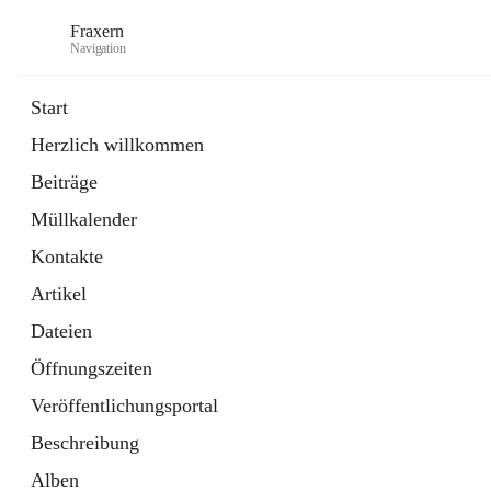
Fraxern
Navigation
Start
Herzlich willkommen
öffnet
Bürgerservice
Beiträge
in
Ordner
neuem
Müllkalender
Tab
öffnet
Formulare
in
Artikel
Kontakte
neuem
Tab
Artikel
Dateien
Öffnungszeiten
Veröffentlichungsportal
Beschreibung
Alben