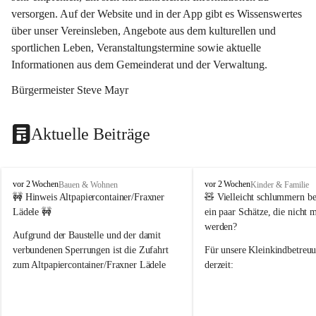
versorgen. Auf der Website und in der App gibt es Wissenswertes 
über unser Vereinsleben, Angebote aus dem kulturellen und 
sportlichen Leben, Veranstaltungstermine sowie aktuelle 
Informationen aus dem Gemeinderat und der Verwaltung. 
Bürgermeister Steve Mayr
Aktuelle Beiträge
F
F
vor 2 Wochen
vor 2 Wochen
Bauen & Wohnen
Kinder & Familie
r
r
🚧 Hinweis Altpapiercontainer/Fraxner 
🧸 
Vielleicht schlummern be
a
a
Lädele 🚧
ein paar Schätze, die nicht 
x
x
werden?
e
e
Aufgrund der Baustelle und der damit 
r
r
verbundenen Sperrungen ist die Zufahrt 
Für unsere 
Kleinkindbetreu
n
n
zum Altpapiercontainer/Fraxner Lädele 
derzeit:
derzeit nur erschwert möglich.
👶 
Puppenbuggys
Ein herzliches Dankeschön an Erwin und 
👗 
Puppenkleidung
 für Pupp