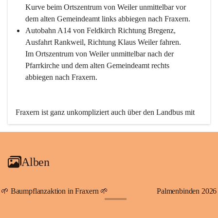
Kurve beim Ortszentrum von Weiler unmittelbar vor 
dem alten Gemeindeamt links abbiegen nach Fraxern.
Autobahn A14 von Feldkirch Richtung Bregenz, 
Ausfahrt Rankweil, Richtung Klaus Weiler fahren. 
Im Ortszentrum von Weiler unmittelbar nach der 
Pfarrkirche und dem alten Gemeindeamt rechts 
abbiegen nach Fraxern.
Fraxern ist ganz unkompliziert auch über den Landbus mit 
den öffentlichen Verkehrsmitteln zu erreichen. Die Linie 
492 fährt lt. Fahrplan des Verkehrsverbundes Vorarlberg an 
den Wochentagen regelmäßig zwischen Weiler und Fraxern.
Alben
An Samstagen, Sonn- und Feiertagen können Sie bequem 
direkt über die VMOBIL-App VMOBIL ON Ihren 
persönlichen Linienbus zur gewünschten Zeit zu Ihrer 
🌱 Baumpflanzaktion in Fraxern 🌱
Palmenbinden 2026
Haltestelle bestellen. Sowohl von Weiler kommend nach 
+19
Fraxern als auch von Fraxern nach Weiler oder natürlich für 