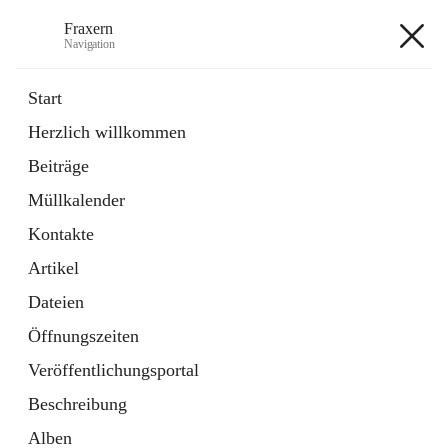
Fraxern
Navigation
Fraxern
Start
Herzlich willkommen
öffnet
Bürgerservice
Beiträge
in
Ordner
neuem
Müllkalender
Tab
öffnet
Formulare
in
Artikel
Kontakte
neuem
Tab
Artikel
+5
Dateien
Öffnungszeiten
Veröffentlichungsportal
Beschreibung
Hauptadresse
Alben