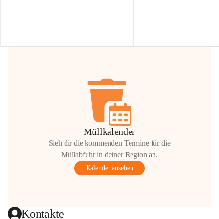
Irmgard Nachbaur, die für diese Zeit die 
Größen 
35 cm, 40 cm und 
Zufahrt über ihre Privatstraße zur 
💛 Wenn ihr etwas davon ab
Verfügung stellen. 🙏
möchtet, freuen sich unsere 
Vielen Dank für eure Unterstützung und 
über eure Unterstützung.
Hilfsbereitschaft!
📍 
Die Spenden können ger
Gemeindeamt abgegeben we
Vielen herzlichen Dank!
 🌼
Müllkalender
Sieh dir die kommenden Termine für die
Müllabfuhr in deiner Region an.
Kalender ansehen
Kontakte