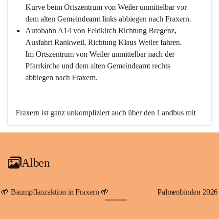
Kurve beim Ortszentrum von Weiler unmittelbar vor 
dem alten Gemeindeamt links abbiegen nach Fraxern.
Autobahn A14 von Feldkirch Richtung Bregenz, 
Ausfahrt Rankweil, Richtung Klaus Weiler fahren. 
Im Ortszentrum von Weiler unmittelbar nach der 
Pfarrkirche und dem alten Gemeindeamt rechts 
abbiegen nach Fraxern.
Fraxern ist ganz unkompliziert auch über den Landbus mit 
den öffentlichen Verkehrsmitteln zu erreichen. Die Linie 
492 fährt lt. Fahrplan des Verkehrsverbundes Vorarlberg an 
den Wochentagen regelmäßig zwischen Weiler und Fraxern.
Alben
An Samstagen, Sonn- und Feiertagen können Sie bequem 
direkt über die VMOBIL-App VMOBIL ON Ihren 
persönlichen Linienbus zur gewünschten Zeit zu Ihrer 
🌱 Baumpflanzaktion in Fraxern 🌱
Palmenbinden 2026
Haltestelle bestellen. Sowohl von Weiler kommend nach 
+19
Fraxern als auch von Fraxern nach Weiler oder natürlich für 