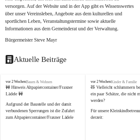
versorgen. Auf der Website und in der App gibt es Wissenswertes 
über unser Vereinsleben, Angebote aus dem kulturellen und 
sportlichen Leben, Veranstaltungstermine sowie aktuelle 
Informationen aus dem Gemeinderat und der Verwaltung. 
Bürgermeister Steve Mayr
Aktuelle Beiträge
F
F
vor 2 Wochen
vor 2 Wochen
Bauen & Wohnen
Kinder & Familie
r
r
🚧 Hinweis Altpapiercontainer/Fraxner 
🧸 
Vielleicht schlummern be
a
a
Lädele 🚧
ein paar Schätze, die nicht 
x
x
werden?
e
e
Aufgrund der Baustelle und der damit 
r
r
verbundenen Sperrungen ist die Zufahrt 
Für unsere 
Kleinkindbetreu
n
n
zum Altpapiercontainer/Fraxner Lädele 
derzeit:
derzeit nur erschwert möglich.
👶 
Puppenbuggys
Ein herzliches Dankeschön an Erwin und 
👗 
Puppenkleidung
 für Pupp