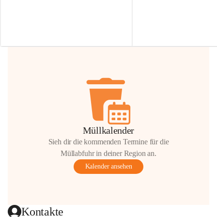
Irmgard Nachbaur, die für diese Zeit die 
Größen 
35 cm, 40 cm und 
Zufahrt über ihre Privatstraße zur 
💛 Wenn ihr etwas davon ab
Verfügung stellen. 🙏
möchtet, freuen sich unsere 
Vielen Dank für eure Unterstützung und 
über eure Unterstützung.
Hilfsbereitschaft!
📍 
Die Spenden können ger
Gemeindeamt abgegeben we
Vielen herzlichen Dank!
 🌼
Müllkalender
Sieh dir die kommenden Termine für die
Müllabfuhr in deiner Region an.
Kalender ansehen
Kontakte