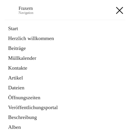
Fraxern
Navigation
Fraxern
Start
Herzlich willkommen
öffnet
Bürgerservice
Beiträge
in
Ordner
neuem
Müllkalender
Tab
öffnet
Formulare
in
Artikel
Kontakte
neuem
Tab
Artikel
+5
Dateien
Öffnungszeiten
Veröffentlichungsportal
Beschreibung
Hauptadresse
Alben