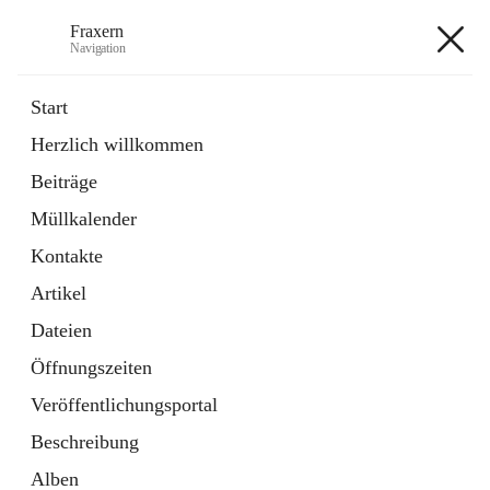
Fraxern
Navigation
Fraxern
Start
Herzlich willkommen
öffnet
Bürgerservice
Beiträge
in
Ordner
neuem
Müllkalender
Tab
öffnet
Formulare
in
Artikel
Kontakte
neuem
Tab
Artikel
+5
Dateien
Öffnungszeiten
Veröffentlichungsportal
Beschreibung
Hauptadresse
Alben