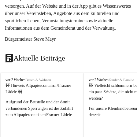
versorgen. Auf der Website und in der App gibt es Wissenswertes 
über unser Vereinsleben, Angebote aus dem kulturellen und 
sportlichen Leben, Veranstaltungstermine sowie aktuelle 
Informationen aus dem Gemeinderat und der Verwaltung. 
Bürgermeister Steve Mayr
Aktuelle Beiträge
F
F
vor 2 Wochen
vor 2 Wochen
Bauen & Wohnen
Kinder & Familie
r
r
🚧 Hinweis Altpapiercontainer/Fraxner 
🧸 
Vielleicht schlummern be
a
a
Lädele 🚧
ein paar Schätze, die nicht 
x
x
werden?
e
e
Aufgrund der Baustelle und der damit 
r
r
verbundenen Sperrungen ist die Zufahrt 
Für unsere 
Kleinkindbetreu
n
n
zum Altpapiercontainer/Fraxner Lädele 
derzeit:
derzeit nur erschwert möglich.
👶 
Puppenbuggys
Ein herzliches Dankeschön an Erwin und 
👗 
Puppenkleidung
 für Pupp