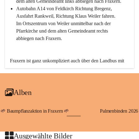
dem alten Gemeindeamt links abbiegen nach Fraxern.
Autobahn A14 von Feldkirch Richtung Bregenz, 
Ausfahrt Rankweil, Richtung Klaus Weiler fahren. 
Im Ortszentrum von Weiler unmittelbar nach der 
Pfarrkirche und dem alten Gemeindeamt rechts 
abbiegen nach Fraxern.
Fraxern ist ganz unkompliziert auch über den Landbus mit 
den öffentlichen Verkehrsmitteln zu erreichen. Die Linie 
492 fährt lt. Fahrplan des Verkehrsverbundes Vorarlberg an 
den Wochentagen regelmäßig zwischen Weiler und Fraxern.
Alben
An Samstagen, Sonn- und Feiertagen können Sie bequem 
direkt über die VMOBIL-App VMOBIL ON Ihren 
persönlichen Linienbus zur gewünschten Zeit zu Ihrer 
🌱 Baumpflanzaktion in Fraxern 🌱
Palmenbinden 2026
Haltestelle bestellen. Sowohl von Weiler kommend nach 
+19
Fraxern als auch von Fraxern nach Weiler oder natürlich für 
beide Fahrten Weiler-Fraxern-Weiler.
Ausgewählte Bilder