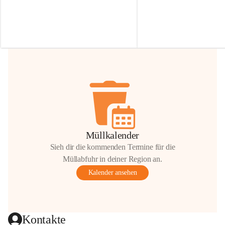
Irmgard Nachbaur, die für diese Zeit die 
Größen 
35 cm, 40 cm und 
Zufahrt über ihre Privatstraße zur 
💛 Wenn ihr etwas davon ab
Verfügung stellen. 🙏
möchtet, freuen sich unsere 
Vielen Dank für eure Unterstützung und 
über eure Unterstützung.
Hilfsbereitschaft!
📍 
Die Spenden können ger
Gemeindeamt abgegeben we
Vielen herzlichen Dank!
 🌼
Müllkalender
Sieh dir die kommenden Termine für die
Müllabfuhr in deiner Region an.
Kalender ansehen
Kontakte