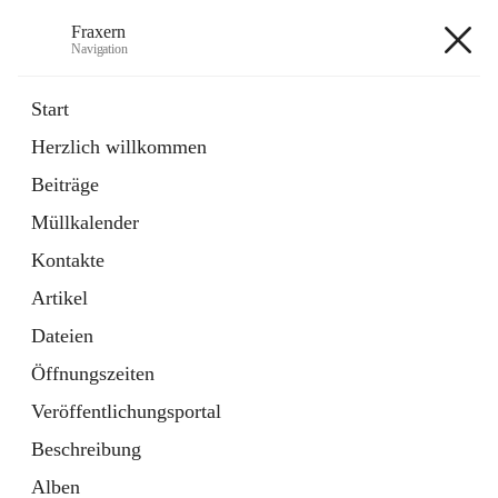
Fraxern
Navigation
Fraxern
Start
Herzlich willkommen
öffnet
Bürgerservice
Beiträge
in
Ordner
neuem
Müllkalender
Tab
öffnet
Formulare
in
Artikel
Kontakte
neuem
Tab
Artikel
+5
Dateien
Öffnungszeiten
Veröffentlichungsportal
Beschreibung
Hauptadresse
Alben