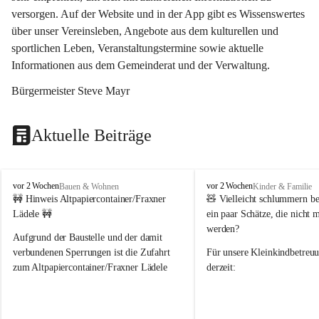
versorgen. Auf der Website und in der App gibt es Wissenswertes 
über unser Vereinsleben, Angebote aus dem kulturellen und 
sportlichen Leben, Veranstaltungstermine sowie aktuelle 
Informationen aus dem Gemeinderat und der Verwaltung. 
Bürgermeister Steve Mayr
Aktuelle Beiträge
F
F
vor 2 Wochen
vor 2 Wochen
Bauen & Wohnen
Kinder & Familie
r
r
🚧 Hinweis Altpapiercontainer/Fraxner 
🧸 
Vielleicht schlummern be
a
a
Lädele 🚧
ein paar Schätze, die nicht 
x
x
werden?
e
e
Aufgrund der Baustelle und der damit 
r
r
verbundenen Sperrungen ist die Zufahrt 
Für unsere 
Kleinkindbetreu
n
n
zum Altpapiercontainer/Fraxner Lädele 
derzeit:
derzeit nur erschwert möglich.
👶 
Puppenbuggys
Ein herzliches Dankeschön an Erwin und 
👗 
Puppenkleidung
 für Pupp