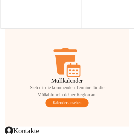
Irmgard Nachbaur, die für diese Zeit die 
Größen 
35 cm, 40 cm und 
Zufahrt über ihre Privatstraße zur 
💛 Wenn ihr etwas davon ab
Verfügung stellen. 🙏
möchtet, freuen sich unsere 
Vielen Dank für eure Unterstützung und 
über eure Unterstützung.
Hilfsbereitschaft!
📍 
Die Spenden können ger
Gemeindeamt abgegeben we
Vielen herzlichen Dank!
 🌼
Müllkalender
Sieh dir die kommenden Termine für die
Müllabfuhr in deiner Region an.
Kalender ansehen
Kontakte