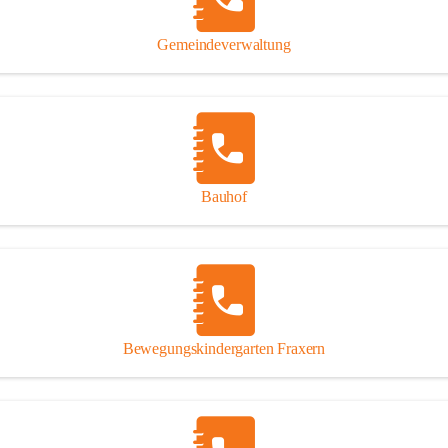
Gipsplatten
Trennung l
Gemeindeverwaltung
Beitrag zu
Ressourcen
bei Ihrem 
Annahme vo
Bauhof
Bewegungskindergarten Fraxern