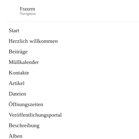
Fraxern
Navigation
Start
Herzlich willkommen
öffnet
Bürgerservice
Beiträge
in
Ordner
neuem
Müllkalender
Tab
öffnet
Formulare
in
Artikel
Kontakte
neuem
Tab
Artikel
Dateien
Öffnungszeiten
Veröffentlichungsportal
Beschreibung
Alben