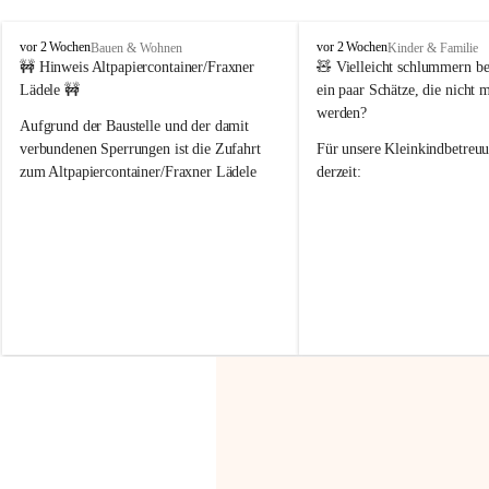
F
F
vor 2 Wochen
vor 2 Wochen
Bauen & Wohnen
Kinder & Familie
r
r
🚧 Hinweis Altpapiercontainer/Fraxner 
🧸 
Vielleicht schlummern be
a
a
Lädele 🚧
ein paar Schätze, die nicht 
x
x
werden?
e
e
Aufgrund der Baustelle und der damit 
r
r
verbundenen Sperrungen ist die Zufahrt 
Für unsere 
Kleinkindbetreu
n
n
zum Altpapiercontainer/Fraxner Lädele 
derzeit:
derzeit nur erschwert möglich.
👶 
Puppenbuggys
Ein herzliches Dankeschön an Erwin und 
👗 
Puppenkleidung
 für Pupp
Irmgard Nachbaur, die für diese Zeit die 
Größen 
35 cm, 40 cm und 
Zufahrt über ihre Privatstraße zur 
💛 Wenn ihr etwas davon ab
Verfügung stellen. 🙏
möchtet, freuen sich unsere 
Vielen Dank für eure Unterstützung und 
über eure Unterstützung.
Hilfsbereitschaft!
📍 
Die Spenden können ger
Gemeindeamt abgegeben we
Vielen herzlichen Dank!
 🌼