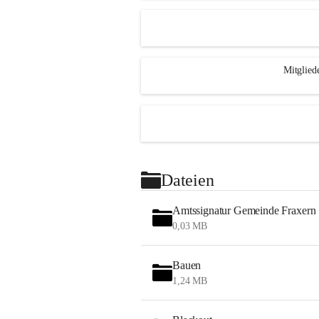
Mitglied
Dateien
Amtssignatur Gemeinde Fraxern
0,03 MB
Bauen
1,24 MB