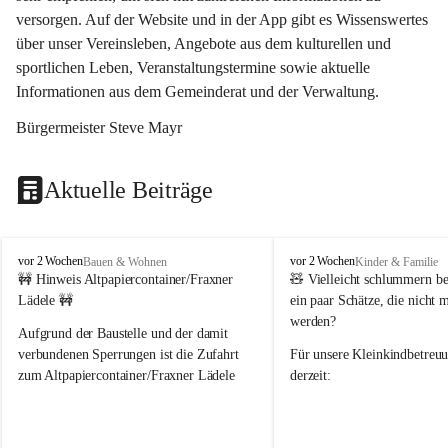
versorgen. Auf der Website und in der App gibt es Wissenswertes 
über unser Vereinsleben, Angebote aus dem kulturellen und 
sportlichen Leben, Veranstaltungstermine sowie aktuelle 
Informationen aus dem Gemeinderat und der Verwaltung. 
Bürgermeister Steve Mayr
Aktuelle Beiträge
F
F
vor 2 Wochen
vor 2 Wochen
Bauen & Wohnen
Kinder & Familie
r
r
🚧 Hinweis Altpapiercontainer/Fraxner 
🧸 
Vielleicht schlummern be
a
a
Lädele 🚧
ein paar Schätze, die nicht 
x
x
werden?
e
e
Aufgrund der Baustelle und der damit 
r
r
verbundenen Sperrungen ist die Zufahrt 
Für unsere 
Kleinkindbetreu
n
n
zum Altpapiercontainer/Fraxner Lädele 
derzeit:
derzeit nur erschwert möglich.
👶 
Puppenbuggys
Ein herzliches Dankeschön an Erwin und 
👗 
Puppenkleidung
 für Pupp