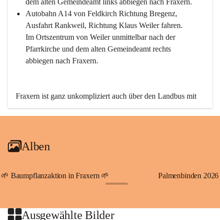
dem alten Gemeindeamt links abbiegen nach Fraxern.
Autobahn A14 von Feldkirch Richtung Bregenz, 
Ausfahrt Rankweil, Richtung Klaus Weiler fahren. 
Im Ortszentrum von Weiler unmittelbar nach der 
Pfarrkirche und dem alten Gemeindeamt rechts 
abbiegen nach Fraxern.
Fraxern ist ganz unkompliziert auch über den Landbus mit 
den öffentlichen Verkehrsmitteln zu erreichen. Die Linie 
492 fährt lt. Fahrplan des Verkehrsverbundes Vorarlberg an 
den Wochentagen regelmäßig zwischen Weiler und Fraxern.
Alben
An Samstagen, Sonn- und Feiertagen können Sie bequem 
direkt über die VMOBIL-App VMOBIL ON Ihren 
persönlichen Linienbus zur gewünschten Zeit zu Ihrer 
🌱 Baumpflanzaktion in Fraxern 🌱
Palmenbinden 2026
Haltestelle bestellen. Sowohl von Weiler kommend nach 
+19
Fraxern als auch von Fraxern nach Weiler oder natürlich für 
beide Fahrten Weiler-Fraxern-Weiler.
Ausgewählte Bilder