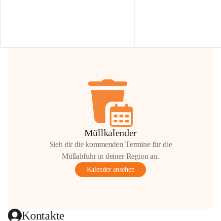
Irmgard Nachbaur, die für diese Zeit die 
Größen 
35 cm, 40 cm und 
Zufahrt über ihre Privatstraße zur 
💛 Wenn ihr etwas davon ab
Verfügung stellen. 🙏
möchtet, freuen sich unsere 
Vielen Dank für eure Unterstützung und 
über eure Unterstützung.
Hilfsbereitschaft!
📍 
Die Spenden können ger
Gemeindeamt abgegeben we
Vielen herzlichen Dank!
 🌼
Müllkalender
Sieh dir die kommenden Termine für die
Müllabfuhr in deiner Region an.
Kalender ansehen
Kontakte