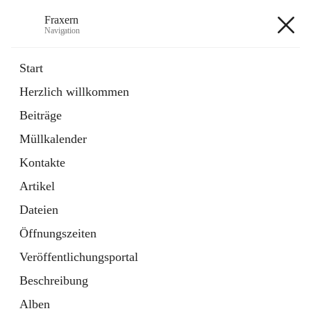
Fraxern
Navigation
Fraxern
Start
Herzlich willkommen
öffnet
Bürgerservice
Beiträge
in
Ordner
neuem
Müllkalender
Tab
öffnet
Formulare
in
Artikel
Kontakte
neuem
Tab
Artikel
+5
Dateien
Öffnungszeiten
Veröffentlichungsportal
Beschreibung
Hauptadresse
Alben