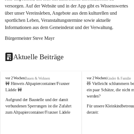
versorgen. Auf der Website und in der App gibt es Wissenswertes 
über unser Vereinsleben, Angebote aus dem kulturellen und 
sportlichen Leben, Veranstaltungstermine sowie aktuelle 
Informationen aus dem Gemeinderat und der Verwaltung. 
Bürgermeister Steve Mayr
Aktuelle Beiträge
F
F
vor 2 Wochen
vor 2 Wochen
Bauen & Wohnen
Kinder & Familie
r
r
🚧 Hinweis Altpapiercontainer/Fraxner 
🧸 
Vielleicht schlummern be
a
a
Lädele 🚧
ein paar Schätze, die nicht 
x
x
werden?
e
e
Aufgrund der Baustelle und der damit 
r
r
verbundenen Sperrungen ist die Zufahrt 
Für unsere 
Kleinkindbetreu
n
n
zum Altpapiercontainer/Fraxner Lädele 
derzeit:
derzeit nur erschwert möglich.
👶 
Puppenbuggys
Ein herzliches Dankeschön an Erwin und 
👗 
Puppenkleidung
 für Pupp