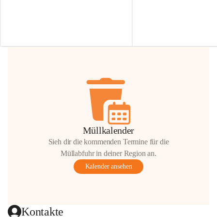
Irmgard Nachbaur, die für diese Zeit die 
Größen 
35 cm, 40 cm und 
Zufahrt über ihre Privatstraße zur 
💛 Wenn ihr etwas davon ab
Verfügung stellen. 🙏
möchtet, freuen sich unsere 
Vielen Dank für eure Unterstützung und 
über eure Unterstützung.
Hilfsbereitschaft!
📍 
Die Spenden können ger
Gemeindeamt abgegeben we
Vielen herzlichen Dank!
 🌼
Müllkalender
Sieh dir die kommenden Termine für die
Müllabfuhr in deiner Region an.
Kalender ansehen
Kontakte