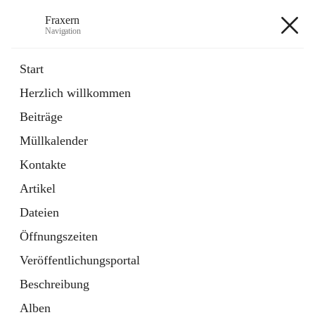
Fraxern
Navigation
Fraxern
Start
Herzlich willkommen
öffnet
Bürgerservice
Beiträge
in
Ordner
neuem
Müllkalender
Tab
öffnet
Formulare
in
Artikel
Kontakte
neuem
Tab
Artikel
+5
Dateien
Öffnungszeiten
Veröffentlichungsportal
Beschreibung
Hauptadresse
Alben