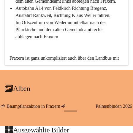
dem alten Gemeindeamt links abbiegen nach Fraxern.
Autobahn A14 von Feldkirch Richtung Bregenz, 
Ausfahrt Rankweil, Richtung Klaus Weiler fahren. 
Im Ortszentrum von Weiler unmittelbar nach der 
Pfarrkirche und dem alten Gemeindeamt rechts 
abbiegen nach Fraxern.
Fraxern ist ganz unkompliziert auch über den Landbus mit 
den öffentlichen Verkehrsmitteln zu erreichen. Die Linie 
492 fährt lt. Fahrplan des Verkehrsverbundes Vorarlberg an 
den Wochentagen regelmäßig zwischen Weiler und Fraxern.
Alben
An Samstagen, Sonn- und Feiertagen können Sie bequem 
direkt über die VMOBIL-App VMOBIL ON Ihren 
persönlichen Linienbus zur gewünschten Zeit zu Ihrer 
🌱 Baumpflanzaktion in Fraxern 🌱
Palmenbinden 2026
Haltestelle bestellen. Sowohl von Weiler kommend nach 
+19
Fraxern als auch von Fraxern nach Weiler oder natürlich für 
beide Fahrten Weiler-Fraxern-Weiler.
Ausgewählte Bilder