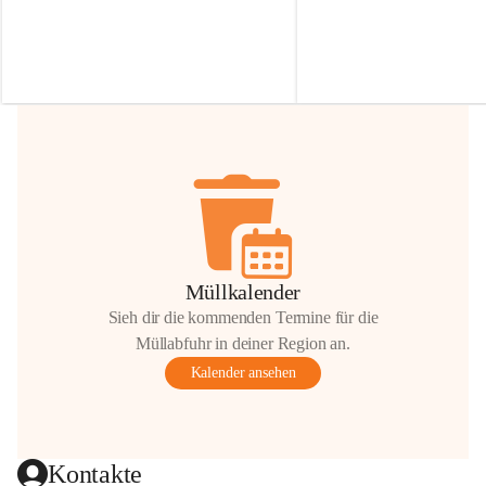
Irmgard Nachbaur, die für diese Zeit die 
Größen 
35 cm, 40 cm und 
Zufahrt über ihre Privatstraße zur 
💛 Wenn ihr etwas davon ab
Verfügung stellen. 🙏
möchtet, freuen sich unsere 
Vielen Dank für eure Unterstützung und 
über eure Unterstützung.
Hilfsbereitschaft!
📍 
Die Spenden können ger
Gemeindeamt abgegeben we
Vielen herzlichen Dank!
 🌼
Müllkalender
Sieh dir die kommenden Termine für die
Müllabfuhr in deiner Region an.
Kalender ansehen
Kontakte