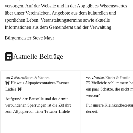
versorgen. Auf der Website und in der App gibt es Wissenswertes 
über unser Vereinsleben, Angebote aus dem kulturellen und 
sportlichen Leben, Veranstaltungstermine sowie aktuelle 
Informationen aus dem Gemeinderat und der Verwaltung. 
Bürgermeister Steve Mayr
Aktuelle Beiträge
F
F
vor 2 Wochen
vor 2 Wochen
Bauen & Wohnen
Kinder & Familie
r
r
🚧 Hinweis Altpapiercontainer/Fraxner 
🧸 
Vielleicht schlummern be
a
a
Lädele 🚧
ein paar Schätze, die nicht 
x
x
werden?
e
e
Aufgrund der Baustelle und der damit 
r
r
verbundenen Sperrungen ist die Zufahrt 
Für unsere 
Kleinkindbetreu
n
n
zum Altpapiercontainer/Fraxner Lädele 
derzeit:
derzeit nur erschwert möglich.
👶 
Puppenbuggys
Ein herzliches Dankeschön an Erwin und 
👗 
Puppenkleidung
 für Pupp