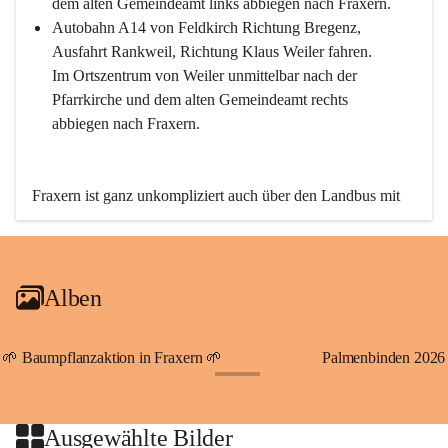
dem alten Gemeindeamt links abbiegen nach Fraxern.
Autobahn A14 von Feldkirch Richtung Bregenz, 
Ausfahrt Rankweil, Richtung Klaus Weiler fahren. 
Im Ortszentrum von Weiler unmittelbar nach der 
Pfarrkirche und dem alten Gemeindeamt rechts 
abbiegen nach Fraxern.
Fraxern ist ganz unkompliziert auch über den Landbus mit 
den öffentlichen Verkehrsmitteln zu erreichen. Die Linie 
492 fährt lt. Fahrplan des Verkehrsverbundes Vorarlberg an 
den Wochentagen regelmäßig zwischen Weiler und Fraxern.
Alben
An Samstagen, Sonn- und Feiertagen können Sie bequem 
direkt über die VMOBIL-App VMOBIL ON Ihren 
persönlichen Linienbus zur gewünschten Zeit zu Ihrer 
🌱 Baumpflanzaktion in Fraxern 🌱
Palmenbinden 2026
Haltestelle bestellen. Sowohl von Weiler kommend nach 
+19
Fraxern als auch von Fraxern nach Weiler oder natürlich für 
beide Fahrten Weiler-Fraxern-Weiler.
Ausgewählte Bilder