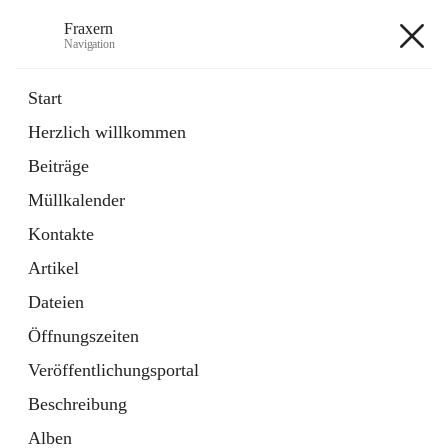
Fraxern
Navigation
Fraxern
Start
Herzlich willkommen
öffnet
Bürgerservice
Beiträge
in
Ordner
neuem
Müllkalender
Tab
öffnet
Formulare
in
Artikel
Kontakte
neuem
Tab
Artikel
+5
Dateien
Öffnungszeiten
Veröffentlichungsportal
Beschreibung
Hauptadresse
Alben