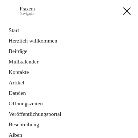
Fraxern
Navigation
Fraxern
Start
Herzlich willkommen
öffnet
Bürgerservice
Beiträge
in
Ordner
neuem
Müllkalender
Tab
öffnet
Formulare
in
Artikel
Kontakte
neuem
Tab
Artikel
+5
Dateien
Öffnungszeiten
Veröffentlichungsportal
Beschreibung
Hauptadresse
Alben