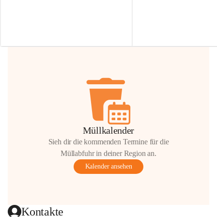
Irmgard Nachbaur, die für diese Zeit die 
Größen 
35 cm, 40 cm und 
Zufahrt über ihre Privatstraße zur 
💛 Wenn ihr etwas davon ab
Verfügung stellen. 🙏
möchtet, freuen sich unsere 
Vielen Dank für eure Unterstützung und 
über eure Unterstützung.
Hilfsbereitschaft!
📍 
Die Spenden können ger
Gemeindeamt abgegeben we
Vielen herzlichen Dank!
 🌼
Müllkalender
Sieh dir die kommenden Termine für die
Müllabfuhr in deiner Region an.
Kalender ansehen
Kontakte