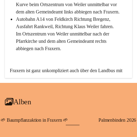
Kurve beim Ortszentrum von Weiler unmittelbar vor 
dem alten Gemeindeamt links abbiegen nach Fraxern.
Autobahn A14 von Feldkirch Richtung Bregenz, 
Ausfahrt Rankweil, Richtung Klaus Weiler fahren. 
Im Ortszentrum von Weiler unmittelbar nach der 
Pfarrkirche und dem alten Gemeindeamt rechts 
abbiegen nach Fraxern.
Fraxern ist ganz unkompliziert auch über den Landbus mit 
den öffentlichen Verkehrsmitteln zu erreichen. Die Linie 
492 fährt lt. Fahrplan des Verkehrsverbundes Vorarlberg an 
den Wochentagen regelmäßig zwischen Weiler und Fraxern.
Alben
An Samstagen, Sonn- und Feiertagen können Sie bequem 
direkt über die VMOBIL-App VMOBIL ON Ihren 
persönlichen Linienbus zur gewünschten Zeit zu Ihrer 
🌱 Baumpflanzaktion in Fraxern 🌱
Palmenbinden 2026
Haltestelle bestellen. Sowohl von Weiler kommend nach 
+19
Fraxern als auch von Fraxern nach Weiler oder natürlich für 