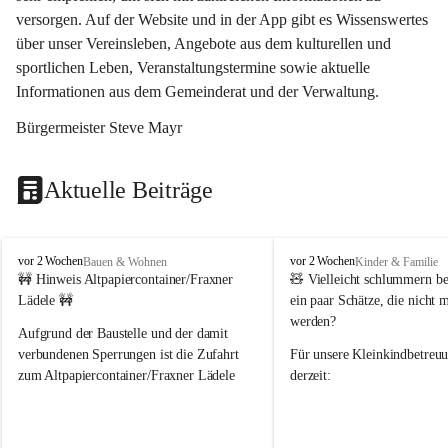
versorgen. Auf der Website und in der App gibt es Wissenswertes 
über unser Vereinsleben, Angebote aus dem kulturellen und 
sportlichen Leben, Veranstaltungstermine sowie aktuelle 
Informationen aus dem Gemeinderat und der Verwaltung. 
Bürgermeister Steve Mayr
Aktuelle Beiträge
F
F
vor 2 Wochen
vor 2 Wochen
Bauen & Wohnen
Kinder & Familie
r
r
🚧 Hinweis Altpapiercontainer/Fraxner 
🧸 
Vielleicht schlummern be
a
a
Lädele 🚧
ein paar Schätze, die nicht 
x
x
werden?
e
e
Aufgrund der Baustelle und der damit 
r
r
verbundenen Sperrungen ist die Zufahrt 
Für unsere 
Kleinkindbetreu
n
n
zum Altpapiercontainer/Fraxner Lädele 
derzeit:
derzeit nur erschwert möglich.
👶 
Puppenbuggys
Ein herzliches Dankeschön an Erwin und 
👗 
Puppenkleidung
 für Pupp