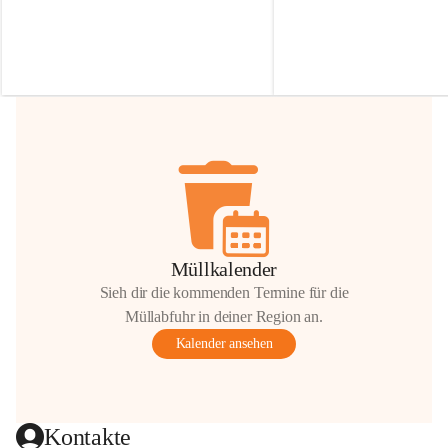
Irmgard Nachbaur, die für diese Zeit die 
Größen 
35 cm, 40 cm und 
Zufahrt über ihre Privatstraße zur 
💛 Wenn ihr etwas davon ab
Verfügung stellen. 🙏
möchtet, freuen sich unsere 
Vielen Dank für eure Unterstützung und 
über eure Unterstützung.
Hilfsbereitschaft!
📍 
Die Spenden können ger
Gemeindeamt abgegeben we
Vielen herzlichen Dank!
 🌼
Müllkalender
Sieh dir die kommenden Termine für die
Müllabfuhr in deiner Region an.
Kalender ansehen
Kontakte