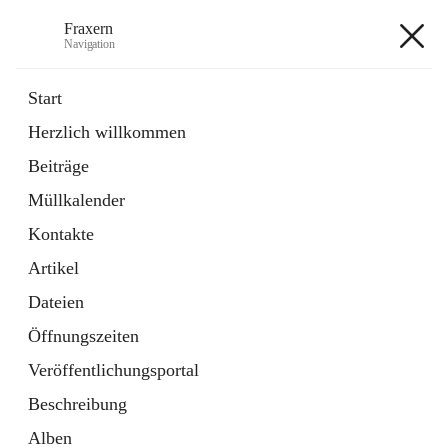
Fraxern
Navigation
Fraxern
Start
Herzlich willkommen
öffnet
Bürgerservice
Beiträge
in
Ordner
neuem
Müllkalender
Tab
öffnet
Formulare
in
Artikel
Kontakte
neuem
Tab
Artikel
+5
Dateien
Öffnungszeiten
Veröffentlichungsportal
Beschreibung
Hauptadresse
Alben