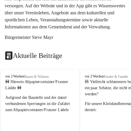
versorgen. Auf der Website und in der App gibt es Wissenswertes 
über unser Vereinsleben, Angebote aus dem kulturellen und 
sportlichen Leben, Veranstaltungstermine sowie aktuelle 
Informationen aus dem Gemeinderat und der Verwaltung. 
Bürgermeister Steve Mayr
Aktuelle Beiträge
F
F
vor 2 Wochen
vor 2 Wochen
Bauen & Wohnen
Kinder & Familie
r
r
🚧 Hinweis Altpapiercontainer/Fraxner 
🧸 
Vielleicht schlummern be
a
a
Lädele 🚧
ein paar Schätze, die nicht 
x
x
werden?
e
e
Aufgrund der Baustelle und der damit 
r
r
verbundenen Sperrungen ist die Zufahrt 
Für unsere 
Kleinkindbetreu
n
n
zum Altpapiercontainer/Fraxner Lädele 
derzeit:
derzeit nur erschwert möglich.
👶 
Puppenbuggys
Ein herzliches Dankeschön an Erwin und 
👗 
Puppenkleidung
 für Pupp