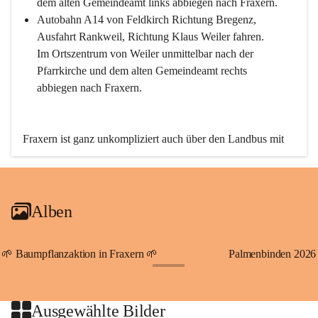
dem alten Gemeindeamt links abbiegen nach Fraxern.
Autobahn A14 von Feldkirch Richtung Bregenz, 
Ausfahrt Rankweil, Richtung Klaus Weiler fahren. 
Im Ortszentrum von Weiler unmittelbar nach der 
Pfarrkirche und dem alten Gemeindeamt rechts 
abbiegen nach Fraxern.
Fraxern ist ganz unkompliziert auch über den Landbus mit 
den öffentlichen Verkehrsmitteln zu erreichen. Die Linie 
492 fährt lt. Fahrplan des Verkehrsverbundes Vorarlberg an 
den Wochentagen regelmäßig zwischen Weiler und Fraxern.
Alben
An Samstagen, Sonn- und Feiertagen können Sie bequem 
direkt über die VMOBIL-App VMOBIL ON Ihren 
persönlichen Linienbus zur gewünschten Zeit zu Ihrer 
🌱 Baumpflanzaktion in Fraxern 🌱
Palmenbinden 2026
Haltestelle bestellen. Sowohl von Weiler kommend nach 
+19
Fraxern als auch von Fraxern nach Weiler oder natürlich für 
beide Fahrten Weiler-Fraxern-Weiler.
Ausgewählte Bilder