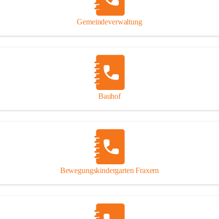
Gipsplatten
Trennung l
Gemeindeverwaltung
Beitrag zu
Ressourcen
bei Ihrem 
Annahme vo
Bauhof
Bewegungskindergarten Fraxern