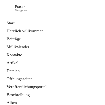
Fraxern
Navigation
Start
Herzlich willkommen
öffnet
Bürgerservice
Beiträge
in
Ordner
neuem
Müllkalender
Tab
öffnet
Formulare
in
Artikel
Kontakte
neuem
Tab
Artikel
Dateien
Öffnungszeiten
Veröffentlichungsportal
Beschreibung
Alben