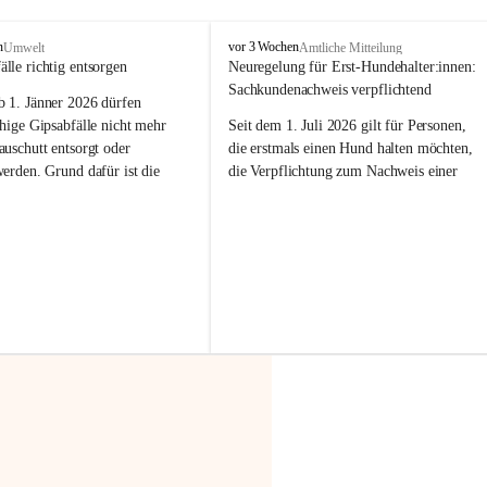
F
n
vor 3 Wochen
Umwelt
Amtliche Mitteilung
r
älle richtig entsorgen
Neuregelung für Erst-Hundehalter:innen: 
a
Sachkundenachweis verpflichtend
b 
1. Jänner 2026
 dürfen 
x
e
hige Gipsabfälle nicht mehr 
Seit dem 1. Juli 2026 gilt für Personen, 
r
uschutt entsorgt oder 
die erstmals einen Hund halten möchten, 
n
werden
. Grund dafür ist die 
die Verpflichtung zum Nachweis einer 
linggips-Verordnung
, die eine 
entsprechenden Sachkunde. Ziel ist es, 
Sammlung und das Recycling 
Hundebesitzer:innen bestmöglich auf die 
ällen vorschreibt.
Haltung und Verantwortung im Umgang 
mit ihrem Tier vorzubereiten.
 Haushalte wird diese 
or allem dann relevant, wenn 
Der Sachkundenachweis besteht aus zwei 
gs- oder Umbauarbeiten
 an 
Teilen:
Wohnung durchgeführt werden. 
🐾 
Theoriekurs
ände, Gipskartonplatten oder 
aus neu verbauten Gipsplatten 
Mindestens 4 Unterrichtseinheiten 
ftig 
getrennt gesammelt und 
à 60 Minuten
rden.
Muss vor der Anschaffung bzw. 
Aufnahme eines Hundes absolviert 
t sammeln:
werden