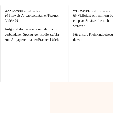
F
F
vor 2 Wochen
vor 2 Wochen
Bauen & Wohnen
Kinder & Familie
r
r
🚧 Hinweis Altpapiercontainer/Fraxner 
🧸 
Vielleicht schlummern be
a
a
Lädele 🚧
ein paar Schätze, die nicht 
x
x
werden?
e
e
Aufgrund der Baustelle und der damit 
r
r
verbundenen Sperrungen ist die Zufahrt 
Für unsere 
Kleinkindbetreu
n
n
zum Altpapiercontainer/Fraxner Lädele 
derzeit:
derzeit nur erschwert möglich.
👶 
Puppenbuggys
Ein herzliches Dankeschön an Erwin und 
👗 
Puppenkleidung
 für Pupp
Irmgard Nachbaur, die für diese Zeit die 
Größen 
35 cm, 40 cm und 
Zufahrt über ihre Privatstraße zur 
💛 Wenn ihr etwas davon ab
Verfügung stellen. 🙏
möchtet, freuen sich unsere 
Vielen Dank für eure Unterstützung und 
über eure Unterstützung.
Hilfsbereitschaft!
📍 
Die Spenden können ger
Gemeindeamt abgegeben we
Vielen herzlichen Dank!
 🌼