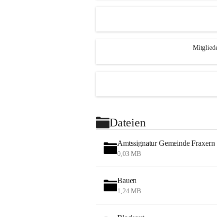
Mitglied
Dateien
Amtssignatur Gemeinde Fraxern
0,03 MB
Bauen
1,24 MB