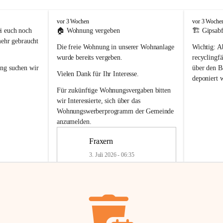
F
F
vor 3 Wochen
vor 3 Woche
r
r
i euch noch 
🏠 
Wohnung vergeben
🏗️ Gipsabf
a
a
mehr gebraucht 
Die freie Wohnung in unserer Wohnanlage 
Wichtig:
 A
x
x
e
e
wurde bereits vergeben.
recyclingfä
r
r
ung
 suchen wir 
über den Ba
Vielen Dank für Ihr Interesse.
n
n
deponiert 
neue 
Recyc
Für zukünftige Wohnungsvergaben bitten 
getrennte 
wir Interessierte, sich über das 
en in den 
von Gipsabf
Wohnungswerberprogramm der Gemeinde
45 cm
anzumelden.
Für private
geben 
Änderung v
Fraxern
Kinder riesig 
Renovierun
3. Juli 2026 - 06:35
Haus oder 
Alte Gipsw
ne beim 
Verschnitt 
rden.
🏠
Freie Wohnung in Fraxern
müssen kün
In unserer Wohnanlage wird eine 
entsorgt
 we
Wohnung frei.
✅ 
Getrenn