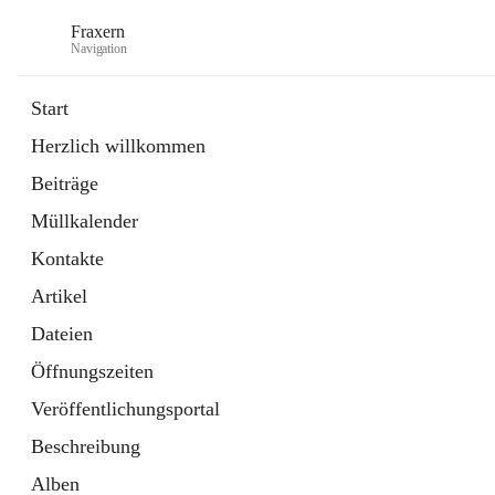
Fraxern
Navigation
Start
Herzlich willkommen
öffnet
Bürgerservice
Beiträge
in
Ordner
neuem
Müllkalender
Tab
öffnet
Formulare
in
Artikel
Kontakte
neuem
Tab
Artikel
Dateien
Öffnungszeiten
Veröffentlichungsportal
Beschreibung
Alben