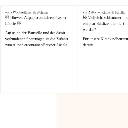
F
F
vor 2 Wochen
vor 2 Wochen
Bauen & Wohnen
Kinder & Familie
r
r
🚧 Hinweis Altpapiercontainer/Fraxner 
🧸 
Vielleicht schlummern be
a
a
Lädele 🚧
ein paar Schätze, die nicht 
x
x
werden?
e
e
Aufgrund der Baustelle und der damit 
r
r
verbundenen Sperrungen ist die Zufahrt 
Für unsere 
Kleinkindbetreu
n
n
zum Altpapiercontainer/Fraxner Lädele 
derzeit:
derzeit nur erschwert möglich.
👶 
Puppenbuggys
Ein herzliches Dankeschön an Erwin und 
👗 
Puppenkleidung
 für Pupp
Irmgard Nachbaur, die für diese Zeit die 
Größen 
35 cm, 40 cm und 
Zufahrt über ihre Privatstraße zur 
💛 Wenn ihr etwas davon ab
Verfügung stellen. 🙏
möchtet, freuen sich unsere 
Vielen Dank für eure Unterstützung und 
über eure Unterstützung.
Hilfsbereitschaft!
📍 
Die Spenden können ger
Gemeindeamt abgegeben we
Vielen herzlichen Dank!
 🌼