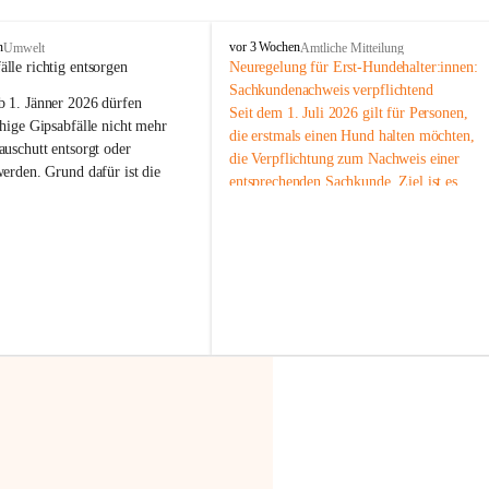
F
n
vor 3 Wochen
Umwelt
Amtliche Mitteilung
r
älle richtig entsorgen
Neuregelung für Erst-Hundehalter:innen: 
a
Sachkundenachweis verpflichtend
b 
1. Jänner 2026
 dürfen 
x
Seit dem 1. Juli 2026 gilt für Personen, 
e
hige Gipsabfälle nicht mehr 
die erstmals einen Hund halten möchten, 
r
uschutt entsorgt oder 
die Verpflichtung zum Nachweis einer 
n
werden
. Grund dafür ist die 
entsprechenden Sachkunde. Ziel ist es, 
linggips-Verordnung
, die eine 
Hundebesitzer:innen bestmöglich auf die 
Sammlung und das Recycling 
Haltung und Verantwortung im Umgang 
ällen vorschreibt.
mit ihrem Tier vorzubereiten.
Der Sachkundenachweis besteht aus zwei 
 Haushalte wird diese 
Teilen:
or allem dann relevant, wenn 
🐾 
Theoriekurs
gs- oder Umbauarbeiten
 an 
Mindestens 4 Unterrichtseinheiten 
Wohnung durchgeführt werden. 
à 60 Minuten
ände, Gipskartonplatten oder 
Muss vor der Anschaffung bzw. 
aus neu verbauten Gipsplatten 
Aufnahme eines Hundes absolviert 
ftig 
getrennt gesammelt und 
werden
rden.
🐾 
Praxiseinheit
t sammeln:
2-stündige praktische Schulung 