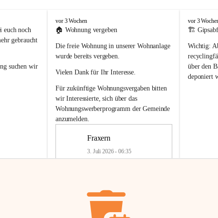
F
F
vor 3 Wochen
vor 3 Woche
r
r
i euch noch 
🏠 
Wohnung vergeben
🏗️ Gipsabf
a
a
mehr gebraucht 
Die freie Wohnung in unserer Wohnanlage 
Wichtig:
 A
x
x
e
e
wurde bereits vergeben.
recyclingfä
r
r
ung
 suchen wir 
über den Ba
Vielen Dank für Ihr Interesse.
n
n
deponiert 
neue 
Recyc
Für zukünftige Wohnungsvergaben bitten 
getrennte 
wir Interessierte, sich über das 
en in den 
von Gipsabf
Wohnungswerberprogramm der Gemeinde
45 cm
anzumelden.
Für private
geben 
Änderung v
Fraxern
Kinder riesig 
Renovierun
3. Juli 2026 - 06:35
Haus oder 
Alte Gipsw
ne beim 
Verschnitt 
rden.
🏠
Freie Wohnung in Fraxern
müssen kün
In unserer Wohnanlage wird eine 
entsorgt
 we
Wohnung frei.
✅ 
Getrenn