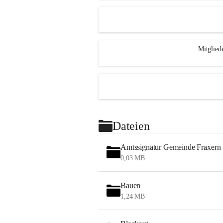
Mitglied
Dateien
Amtssignatur Gemeinde Fraxern
0,03 MB
Bauen
1,24 MB