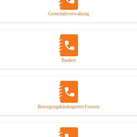
Gipsplatten
Trennung l
Gemeindeverwaltung
Beitrag zu
Ressourcen
bei Ihrem 
Annahme vo
Bauhof
Bewegungskindergarten Fraxern