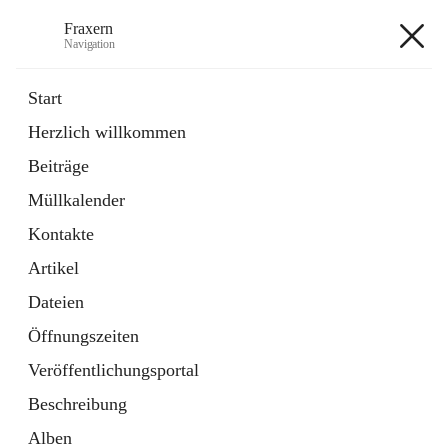
Fraxern
Navigation
Fraxern
Start
Herzlich willkommen
öffnet
Bürgerservice
Beiträge
in
Ordner
neuem
Müllkalender
Tab
öffnet
Formulare
in
Artikel
Kontakte
neuem
Tab
Artikel
+5
Dateien
Öffnungszeiten
Veröffentlichungsportal
Beschreibung
Hauptadresse
Alben