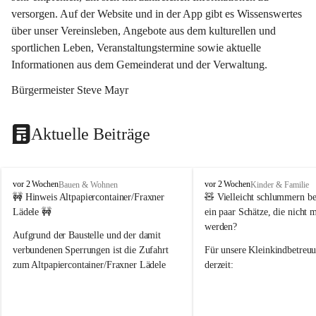
versorgen. Auf der Website und in der App gibt es Wissenswertes 
über unser Vereinsleben, Angebote aus dem kulturellen und 
sportlichen Leben, Veranstaltungstermine sowie aktuelle 
Informationen aus dem Gemeinderat und der Verwaltung. 
Bürgermeister Steve Mayr
Aktuelle Beiträge
F
F
vor 2 Wochen
vor 2 Wochen
Bauen & Wohnen
Kinder & Familie
r
r
🚧 Hinweis Altpapiercontainer/Fraxner 
🧸 
Vielleicht schlummern be
a
a
Lädele 🚧
ein paar Schätze, die nicht 
x
x
werden?
e
e
Aufgrund der Baustelle und der damit 
r
r
verbundenen Sperrungen ist die Zufahrt 
Für unsere 
Kleinkindbetreu
n
n
zum Altpapiercontainer/Fraxner Lädele 
derzeit:
derzeit nur erschwert möglich.
👶 
Puppenbuggys
Ein herzliches Dankeschön an Erwin und 
👗 
Puppenkleidung
 für Pupp