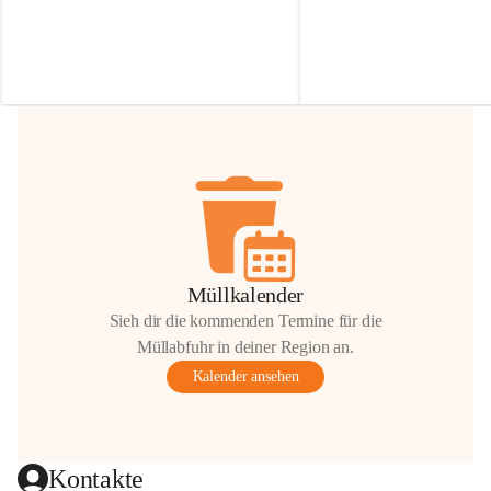
Irmgard Nachbaur, die für diese Zeit die 
Größen 
35 cm, 40 cm und 
Zufahrt über ihre Privatstraße zur 
💛 Wenn ihr etwas davon ab
Verfügung stellen. 🙏
möchtet, freuen sich unsere 
Vielen Dank für eure Unterstützung und 
über eure Unterstützung.
Hilfsbereitschaft!
📍 
Die Spenden können ger
Gemeindeamt abgegeben we
Vielen herzlichen Dank!
 🌼
Müllkalender
Sieh dir die kommenden Termine für die
Müllabfuhr in deiner Region an.
Kalender ansehen
Kontakte