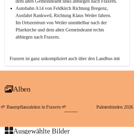
dem alten Gemeindeamt links abbiegen nach Fraxern.
Autobahn A14 von Feldkirch Richtung Bregenz, 
Ausfahrt Rankweil, Richtung Klaus Weiler fahren. 
Im Ortszentrum von Weiler unmittelbar nach der 
Pfarrkirche und dem alten Gemeindeamt rechts 
abbiegen nach Fraxern.
Fraxern ist ganz unkompliziert auch über den Landbus mit 
den öffentlichen Verkehrsmitteln zu erreichen. Die Linie 
492 fährt lt. Fahrplan des Verkehrsverbundes Vorarlberg an 
den Wochentagen regelmäßig zwischen Weiler und Fraxern.
Alben
An Samstagen, Sonn- und Feiertagen können Sie bequem 
direkt über die VMOBIL-App VMOBIL ON Ihren 
persönlichen Linienbus zur gewünschten Zeit zu Ihrer 
🌱 Baumpflanzaktion in Fraxern 🌱
Palmenbinden 2026
Haltestelle bestellen. Sowohl von Weiler kommend nach 
+19
Fraxern als auch von Fraxern nach Weiler oder natürlich für 
beide Fahrten Weiler-Fraxern-Weiler.
Ausgewählte Bilder