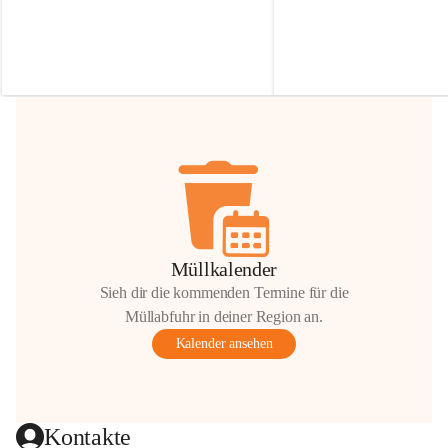
Irmgard Nachbaur, die für diese Zeit die 
Größen 
35 cm, 40 cm und 
Zufahrt über ihre Privatstraße zur 
💛 Wenn ihr etwas davon ab
Verfügung stellen. 🙏
möchtet, freuen sich unsere 
Vielen Dank für eure Unterstützung und 
über eure Unterstützung.
Hilfsbereitschaft!
📍 
Die Spenden können ger
Gemeindeamt abgegeben we
Vielen herzlichen Dank!
 🌼
Müllkalender
Sieh dir die kommenden Termine für die
Müllabfuhr in deiner Region an.
Kalender ansehen
Kontakte