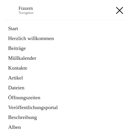
Fraxern
Navigation
Fraxern
Start
Herzlich willkommen
öffnet
Bürgerservice
Beiträge
in
Ordner
neuem
Müllkalender
Tab
öffnet
Formulare
in
Artikel
Kontakte
neuem
Tab
Artikel
+5
Dateien
Öffnungszeiten
Veröffentlichungsportal
Beschreibung
Hauptadresse
Alben