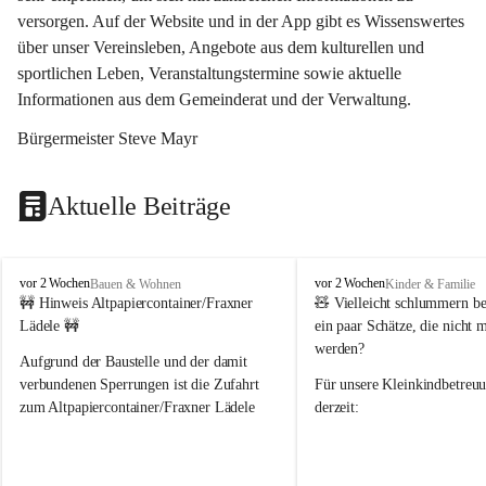
versorgen. Auf der Website und in der App gibt es Wissenswertes 
über unser Vereinsleben, Angebote aus dem kulturellen und 
sportlichen Leben, Veranstaltungstermine sowie aktuelle 
Informationen aus dem Gemeinderat und der Verwaltung. 
Bürgermeister Steve Mayr
Aktuelle Beiträge
F
F
vor 2 Wochen
vor 2 Wochen
Bauen & Wohnen
Kinder & Familie
r
r
🚧 Hinweis Altpapiercontainer/Fraxner 
🧸 
Vielleicht schlummern be
a
a
Lädele 🚧
ein paar Schätze, die nicht 
x
x
werden?
e
e
Aufgrund der Baustelle und der damit 
r
r
verbundenen Sperrungen ist die Zufahrt 
Für unsere 
Kleinkindbetreu
n
n
zum Altpapiercontainer/Fraxner Lädele 
derzeit:
derzeit nur erschwert möglich.
👶 
Puppenbuggys
Ein herzliches Dankeschön an Erwin und 
👗 
Puppenkleidung
 für Pupp