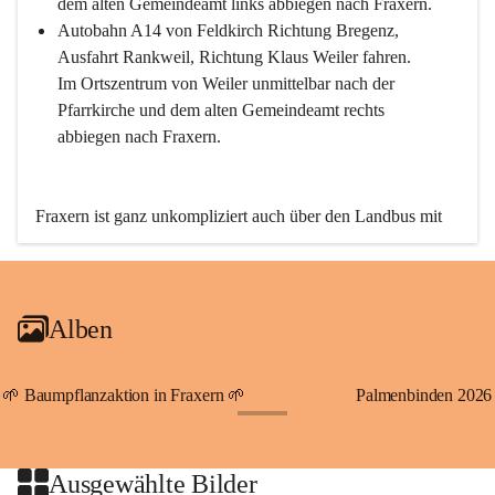
dem alten Gemeindeamt links abbiegen nach Fraxern.
Autobahn A14 von Feldkirch Richtung Bregenz, 
Ausfahrt Rankweil, Richtung Klaus Weiler fahren. 
Im Ortszentrum von Weiler unmittelbar nach der 
Pfarrkirche und dem alten Gemeindeamt rechts 
abbiegen nach Fraxern.
Fraxern ist ganz unkompliziert auch über den Landbus mit 
den öffentlichen Verkehrsmitteln zu erreichen. Die Linie 
492 fährt lt. Fahrplan des Verkehrsverbundes Vorarlberg an 
den Wochentagen regelmäßig zwischen Weiler und Fraxern.
Alben
An Samstagen, Sonn- und Feiertagen können Sie bequem 
direkt über die VMOBIL-App VMOBIL ON Ihren 
persönlichen Linienbus zur gewünschten Zeit zu Ihrer 
🌱 Baumpflanzaktion in Fraxern 🌱
Palmenbinden 2026
Haltestelle bestellen. Sowohl von Weiler kommend nach 
+19
Fraxern als auch von Fraxern nach Weiler oder natürlich für 
beide Fahrten Weiler-Fraxern-Weiler.
Ausgewählte Bilder