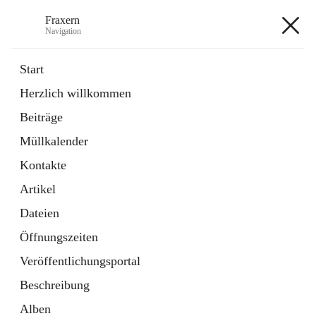
Fraxern
Navigation
Fraxern
Start
Herzlich willkommen
öffnet
Bürgerservice
Beiträge
in
Ordner
neuem
Müllkalender
Tab
öffnet
Formulare
in
Artikel
Kontakte
neuem
Tab
Artikel
+5
Dateien
Öffnungszeiten
Veröffentlichungsportal
Beschreibung
Hauptadresse
Alben