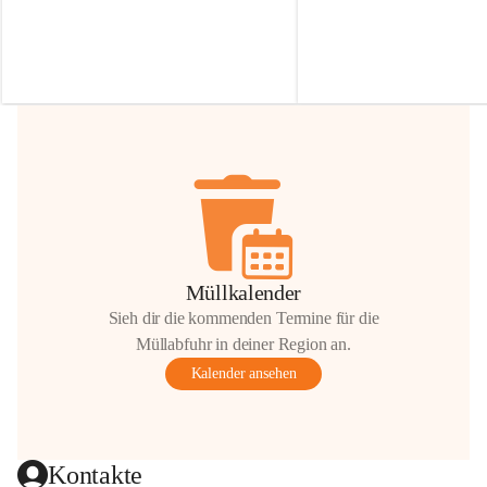
Irmgard Nachbaur, die für diese Zeit die 
Größen 
35 cm, 40 cm und 
Zufahrt über ihre Privatstraße zur 
💛 Wenn ihr etwas davon ab
Verfügung stellen. 🙏
möchtet, freuen sich unsere 
Vielen Dank für eure Unterstützung und 
über eure Unterstützung.
Hilfsbereitschaft!
📍 
Die Spenden können ger
Gemeindeamt abgegeben we
Vielen herzlichen Dank!
 🌼
Müllkalender
Sieh dir die kommenden Termine für die
Müllabfuhr in deiner Region an.
Kalender ansehen
Kontakte