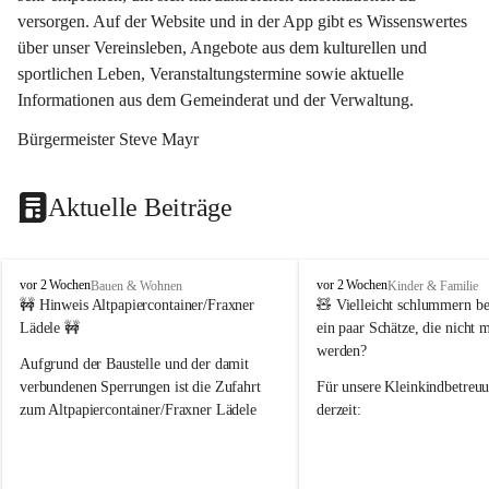
versorgen. Auf der Website und in der App gibt es Wissenswertes 
über unser Vereinsleben, Angebote aus dem kulturellen und 
sportlichen Leben, Veranstaltungstermine sowie aktuelle 
Informationen aus dem Gemeinderat und der Verwaltung. 
Bürgermeister Steve Mayr
Aktuelle Beiträge
F
F
vor 2 Wochen
vor 2 Wochen
Bauen & Wohnen
Kinder & Familie
r
r
🚧 Hinweis Altpapiercontainer/Fraxner 
🧸 
Vielleicht schlummern be
a
a
Lädele 🚧
ein paar Schätze, die nicht 
x
x
werden?
e
e
Aufgrund der Baustelle und der damit 
r
r
verbundenen Sperrungen ist die Zufahrt 
Für unsere 
Kleinkindbetreu
n
n
zum Altpapiercontainer/Fraxner Lädele 
derzeit:
derzeit nur erschwert möglich.
👶 
Puppenbuggys
Ein herzliches Dankeschön an Erwin und 
👗 
Puppenkleidung
 für Pupp