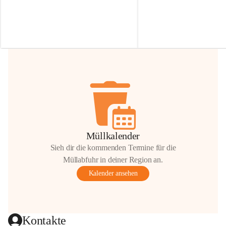
Irmgard Nachbaur, die für diese Zeit die 
Größen 
35 cm, 40 cm und 
Zufahrt über ihre Privatstraße zur 
💛 Wenn ihr etwas davon ab
Verfügung stellen. 🙏
möchtet, freuen sich unsere 
Vielen Dank für eure Unterstützung und 
über eure Unterstützung.
Hilfsbereitschaft!
📍 
Die Spenden können ger
Gemeindeamt abgegeben we
Vielen herzlichen Dank!
 🌼
Müllkalender
Sieh dir die kommenden Termine für die
Müllabfuhr in deiner Region an.
Kalender ansehen
Kontakte