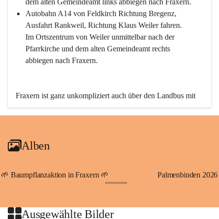
dem alten Gemeindeamt links abbiegen nach Fraxern.
Autobahn A14 von Feldkirch Richtung Bregenz, 
Ausfahrt Rankweil, Richtung Klaus Weiler fahren. 
Im Ortszentrum von Weiler unmittelbar nach der 
Pfarrkirche und dem alten Gemeindeamt rechts 
abbiegen nach Fraxern.
Fraxern ist ganz unkompliziert auch über den Landbus mit 
den öffentlichen Verkehrsmitteln zu erreichen. Die Linie 
492 fährt lt. Fahrplan des Verkehrsverbundes Vorarlberg an 
den Wochentagen regelmäßig zwischen Weiler und Fraxern.
Alben
An Samstagen, Sonn- und Feiertagen können Sie bequem 
direkt über die VMOBIL-App VMOBIL ON Ihren 
persönlichen Linienbus zur gewünschten Zeit zu Ihrer 
🌱 Baumpflanzaktion in Fraxern 🌱
Palmenbinden 2026
Haltestelle bestellen. Sowohl von Weiler kommend nach 
+19
Fraxern als auch von Fraxern nach Weiler oder natürlich für 
beide Fahrten Weiler-Fraxern-Weiler.
Ausgewählte Bilder