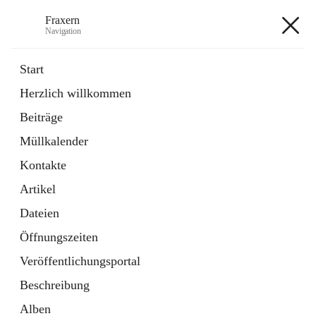
Fraxern
Navigation
Fraxern
Start
Herzlich willkommen
öffnet
Bürgerservice
Beiträge
in
Ordner
neuem
Müllkalender
Tab
öffnet
Formulare
in
Artikel
Kontakte
neuem
Tab
Artikel
+5
Dateien
Öffnungszeiten
Veröffentlichungsportal
Beschreibung
Hauptadresse
Alben