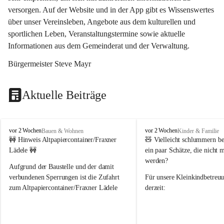
versorgen. Auf der Website und in der App gibt es Wissenswertes 
über unser Vereinsleben, Angebote aus dem kulturellen und 
sportlichen Leben, Veranstaltungstermine sowie aktuelle 
Informationen aus dem Gemeinderat und der Verwaltung. 
Bürgermeister Steve Mayr
Aktuelle Beiträge
F
F
vor 2 Wochen
vor 2 Wochen
Bauen & Wohnen
Kinder & Familie
r
r
🚧 Hinweis Altpapiercontainer/Fraxner 
🧸 
Vielleicht schlummern be
a
a
Lädele 🚧
ein paar Schätze, die nicht 
x
x
werden?
e
e
Aufgrund der Baustelle und der damit 
r
r
verbundenen Sperrungen ist die Zufahrt 
Für unsere 
Kleinkindbetreu
n
n
zum Altpapiercontainer/Fraxner Lädele 
derzeit:
derzeit nur erschwert möglich.
👶 
Puppenbuggys
Ein herzliches Dankeschön an Erwin und 
👗 
Puppenkleidung
 für Pupp