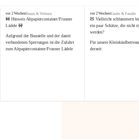
F
F
vor 2 Wochen
vor 2 Wochen
Bauen & Wohnen
Kinder & Familie
r
r
🚧 Hinweis Altpapiercontainer/Fraxner 
🧸 
Vielleicht schlummern be
a
a
Lädele 🚧
ein paar Schätze, die nicht 
x
x
werden?
e
e
Aufgrund der Baustelle und der damit 
r
r
verbundenen Sperrungen ist die Zufahrt 
Für unsere 
Kleinkindbetreu
n
n
zum Altpapiercontainer/Fraxner Lädele 
derzeit:
derzeit nur erschwert möglich.
👶 
Puppenbuggys
Ein herzliches Dankeschön an Erwin und 
👗 
Puppenkleidung
 für Pupp
Irmgard Nachbaur, die für diese Zeit die 
Größen 
35 cm, 40 cm und 
Zufahrt über ihre Privatstraße zur 
💛 Wenn ihr etwas davon ab
Verfügung stellen. 🙏
möchtet, freuen sich unsere 
Vielen Dank für eure Unterstützung und 
über eure Unterstützung.
Hilfsbereitschaft!
📍 
Die Spenden können ger
Gemeindeamt abgegeben we
Vielen herzlichen Dank!
 🌼