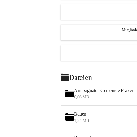
Mitglied
Dateien
Amtssignatur Gemeinde Fraxern
0,03 MB
Bauen
1,24 MB