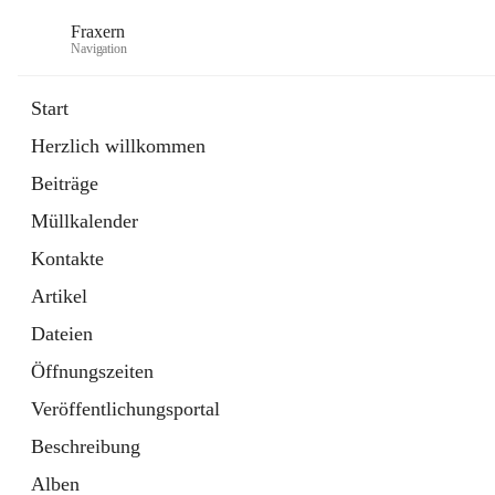
Fraxern
Navigation
Start
Herzlich willkommen
öffnet
Bürgerservice
Beiträge
in
Ordner
neuem
Müllkalender
Tab
öffnet
Formulare
in
Artikel
Kontakte
neuem
Tab
Artikel
Dateien
Öffnungszeiten
Veröffentlichungsportal
Beschreibung
Alben