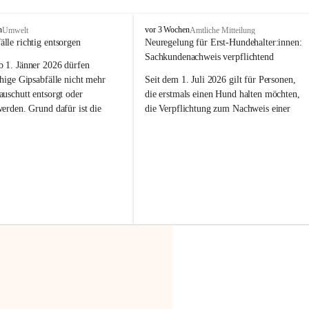
F
n
vor 3 Wochen
Umwelt
Amtliche Mitteilung
r
älle richtig entsorgen
Neuregelung für Erst-Hundehalter:innen: 
a
Sachkundenachweis verpflichtend
b 
1. Jänner 2026
 dürfen 
x
e
hige Gipsabfälle nicht mehr 
Seit dem 1. Juli 2026 gilt für Personen, 
r
uschutt entsorgt oder 
die erstmals einen Hund halten möchten, 
n
werden
. Grund dafür ist die 
die Verpflichtung zum Nachweis einer 
linggips-Verordnung
, die eine 
entsprechenden Sachkunde. Ziel ist es, 
Sammlung und das Recycling 
Hundebesitzer:innen bestmöglich auf die 
ällen vorschreibt.
Haltung und Verantwortung im Umgang 
mit ihrem Tier vorzubereiten.
 Haushalte wird diese 
or allem dann relevant, wenn 
Der Sachkundenachweis besteht aus zwei 
gs- oder Umbauarbeiten
 an 
Teilen:
Wohnung durchgeführt werden. 
🐾 
Theoriekurs
ände, Gipskartonplatten oder 
aus neu verbauten Gipsplatten 
Mindestens 4 Unterrichtseinheiten 
ftig 
getrennt gesammelt und 
à 60 Minuten
rden.
Muss vor der Anschaffung bzw. 
Aufnahme eines Hundes absolviert 
t sammeln:
werden