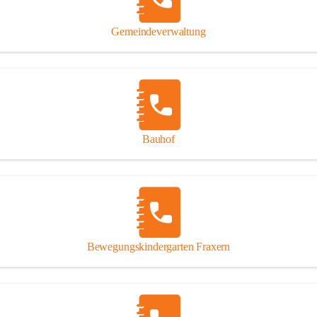
Gipsplatten
Trennung l
Gemeindeverwaltung
Beitrag zu
Ressourcen
bei Ihrem 
Annahme vo
Bauhof
Bewegungskindergarten Fraxern