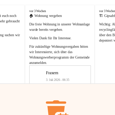
F
F
vor 3 Wochen
vor 3 Woche
r
r
i euch noch 
🏠 
Wohnung vergeben
🏗️ Gipsabf
a
a
mehr gebraucht 
Die freie Wohnung in unserer Wohnanlage 
Wichtig:
 A
x
x
e
e
wurde bereits vergeben.
recyclingfä
r
r
ung
 suchen wir 
über den Ba
Vielen Dank für Ihr Interesse.
n
n
deponiert 
neue 
Recyc
Für zukünftige Wohnungsvergaben bitten 
getrennte 
wir Interessierte, sich über das 
en in den 
von Gipsabf
Wohnungswerberprogramm der Gemeinde
45 cm
anzumelden.
Für private
geben 
Änderung v
Fraxern
Kinder riesig 
Renovierun
3. Juli 2026 - 06:35
Haus oder 
Alte Gipsw
ne beim 
Verschnitt 
rden.
🏠
Freie Wohnung in Fraxern
müssen kün
In unserer Wohnanlage wird eine 
entsorgt
 we
Wohnung frei.
✅ 
Getrenn