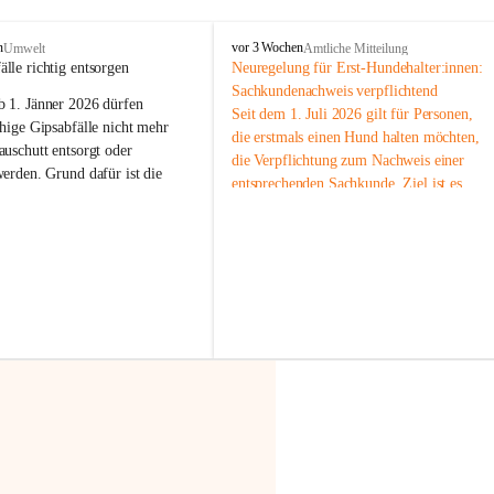
F
n
vor 3 Wochen
Umwelt
Amtliche Mitteilung
r
älle richtig entsorgen
Neuregelung für Erst-Hundehalter:innen: 
a
Sachkundenachweis verpflichtend
b 
1. Jänner 2026
 dürfen 
x
Seit dem 1. Juli 2026 gilt für Personen, 
e
hige Gipsabfälle nicht mehr 
die erstmals einen Hund halten möchten, 
r
uschutt entsorgt oder 
die Verpflichtung zum Nachweis einer 
n
werden
. Grund dafür ist die 
entsprechenden Sachkunde. Ziel ist es, 
linggips-Verordnung
, die eine 
Hundebesitzer:innen bestmöglich auf die 
Sammlung und das Recycling 
Haltung und Verantwortung im Umgang 
ällen vorschreibt.
mit ihrem Tier vorzubereiten.
Der Sachkundenachweis besteht aus zwei 
 Haushalte wird diese 
Teilen:
or allem dann relevant, wenn 
🐾 
Theoriekurs
gs- oder Umbauarbeiten
 an 
Mindestens 4 Unterrichtseinheiten 
Wohnung durchgeführt werden. 
à 60 Minuten
ände, Gipskartonplatten oder 
Muss vor der Anschaffung bzw. 
aus neu verbauten Gipsplatten 
Aufnahme eines Hundes absolviert 
ftig 
getrennt gesammelt und 
werden
rden.
🐾 
Praxiseinheit
t sammeln:
2-stündige praktische Schulung 