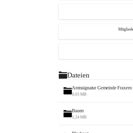
Mitglied
Dateien
Amtssignatur Gemeinde Fraxern
0,03 MB
Bauen
1,24 MB