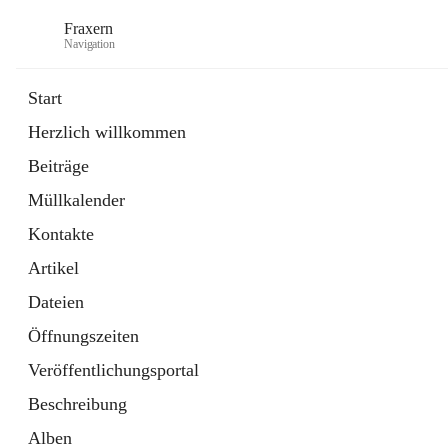
Fraxern
Navigation
Start
Herzlich willkommen
öffnet
Bürgerservice
Beiträge
in
Ordner
neuem
Müllkalender
Tab
öffnet
Formulare
in
Artikel
Kontakte
neuem
Tab
Artikel
Dateien
Öffnungszeiten
Veröffentlichungsportal
Beschreibung
Alben