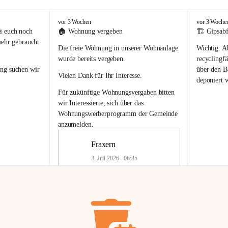
F
F
vor 3 Wochen
vor 3 Woche
r
r
i euch noch 
🏠 
Wohnung vergeben
🏗️ Gipsabf
a
a
mehr gebraucht 
Die freie Wohnung in unserer Wohnanlage 
Wichtig:
 A
x
x
e
e
wurde bereits vergeben.
recyclingfä
r
r
ung
 suchen wir 
über den Ba
Vielen Dank für Ihr Interesse.
n
n
deponiert 
neue 
Recyc
Für zukünftige Wohnungsvergaben bitten 
getrennte 
wir Interessierte, sich über das 
en in den 
von Gipsabf
Wohnungswerberprogramm der Gemeinde
45 cm
anzumelden.
Für private
geben 
Änderung v
Fraxern
Kinder riesig 
Renovierun
3. Juli 2026 - 06:35
Haus oder 
Alte Gipsw
ne beim 
Verschnitt 
rden.
🏠
Freie Wohnung in Fraxern
müssen kün
In unserer Wohnanlage wird eine 
entsorgt
 we
Wohnung frei.
✅ 
Getrenn