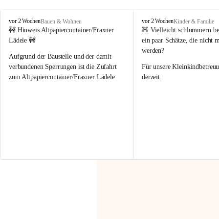
F
F
vor 2 Wochen
vor 2 Wochen
Bauen & Wohnen
Kinder & Familie
r
r
🚧 Hinweis Altpapiercontainer/Fraxner 
🧸 
Vielleicht schlummern be
a
a
Lädele 🚧
ein paar Schätze, die nicht 
x
x
werden?
e
e
Aufgrund der Baustelle und der damit 
r
r
verbundenen Sperrungen ist die Zufahrt 
Für unsere 
Kleinkindbetreu
n
n
zum Altpapiercontainer/Fraxner Lädele 
derzeit:
derzeit nur erschwert möglich.
👶 
Puppenbuggys
Ein herzliches Dankeschön an Erwin und 
👗 
Puppenkleidung
 für Pupp
Irmgard Nachbaur, die für diese Zeit die 
Größen 
35 cm, 40 cm und 
Zufahrt über ihre Privatstraße zur 
💛 Wenn ihr etwas davon ab
Verfügung stellen. 🙏
möchtet, freuen sich unsere 
Vielen Dank für eure Unterstützung und 
über eure Unterstützung.
Hilfsbereitschaft!
📍 
Die Spenden können ger
Gemeindeamt abgegeben we
Vielen herzlichen Dank!
 🌼