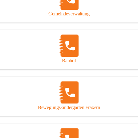
Gipsplatten
Trennung l
Gemeindeverwaltung
Beitrag zu
Ressourcen
bei Ihrem 
Annahme vo
Bauhof
Bewegungskindergarten Fraxern