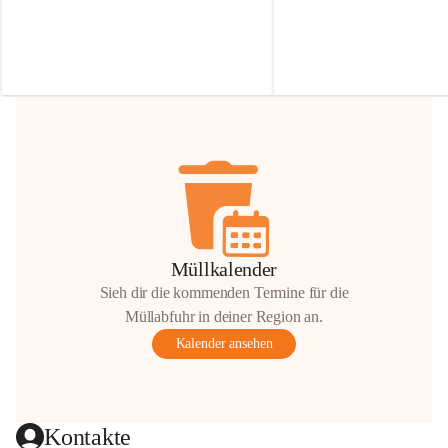
Irmgard Nachbaur, die für diese Zeit die 
Größen 
35 cm, 40 cm und 
Zufahrt über ihre Privatstraße zur 
💛 Wenn ihr etwas davon ab
Verfügung stellen. 🙏
möchtet, freuen sich unsere 
Vielen Dank für eure Unterstützung und 
über eure Unterstützung.
Hilfsbereitschaft!
📍 
Die Spenden können ger
Gemeindeamt abgegeben we
Vielen herzlichen Dank!
 🌼
Müllkalender
Sieh dir die kommenden Termine für die
Müllabfuhr in deiner Region an.
Kalender ansehen
Kontakte