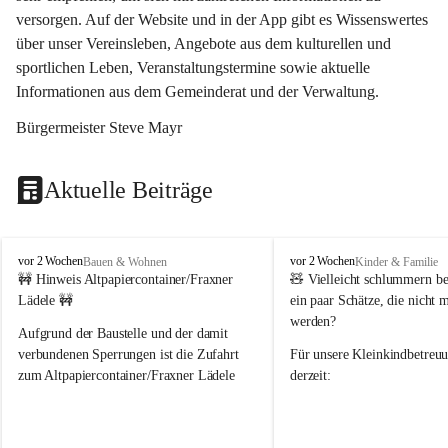
versorgen. Auf der Website und in der App gibt es Wissenswertes 
über unser Vereinsleben, Angebote aus dem kulturellen und 
sportlichen Leben, Veranstaltungstermine sowie aktuelle 
Informationen aus dem Gemeinderat und der Verwaltung. 
Bürgermeister Steve Mayr
Aktuelle Beiträge
F
F
vor 2 Wochen
vor 2 Wochen
Bauen & Wohnen
Kinder & Familie
r
r
🚧 Hinweis Altpapiercontainer/Fraxner 
🧸 
Vielleicht schlummern be
a
a
Lädele 🚧
ein paar Schätze, die nicht 
x
x
werden?
e
e
Aufgrund der Baustelle und der damit 
r
r
verbundenen Sperrungen ist die Zufahrt 
Für unsere 
Kleinkindbetreu
n
n
zum Altpapiercontainer/Fraxner Lädele 
derzeit:
derzeit nur erschwert möglich.
👶 
Puppenbuggys
Ein herzliches Dankeschön an Erwin und 
👗 
Puppenkleidung
 für Pupp