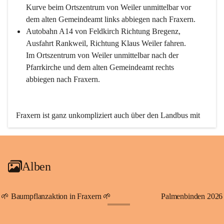
Kurve beim Ortszentrum von Weiler unmittelbar vor 
dem alten Gemeindeamt links abbiegen nach Fraxern.
Autobahn A14 von Feldkirch Richtung Bregenz, 
Ausfahrt Rankweil, Richtung Klaus Weiler fahren. 
Im Ortszentrum von Weiler unmittelbar nach der 
Pfarrkirche und dem alten Gemeindeamt rechts 
abbiegen nach Fraxern.
Fraxern ist ganz unkompliziert auch über den Landbus mit 
den öffentlichen Verkehrsmitteln zu erreichen. Die Linie 
492 fährt lt. Fahrplan des Verkehrsverbundes Vorarlberg an 
den Wochentagen regelmäßig zwischen Weiler und Fraxern.
Alben
An Samstagen, Sonn- und Feiertagen können Sie bequem 
direkt über die VMOBIL-App VMOBIL ON Ihren 
persönlichen Linienbus zur gewünschten Zeit zu Ihrer 
🌱 Baumpflanzaktion in Fraxern 🌱
Palmenbinden 2026
Haltestelle bestellen. Sowohl von Weiler kommend nach 
+19
Fraxern als auch von Fraxern nach Weiler oder natürlich für 