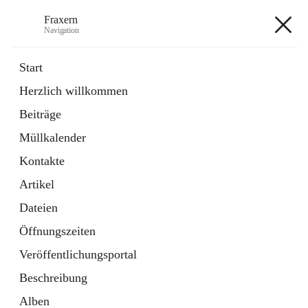
Fraxern
Navigation
Fraxern
Start
Herzlich willkommen
öffnet
Bürgerservice
Beiträge
in
Ordner
neuem
Müllkalender
Tab
öffnet
Formulare
in
Artikel
Kontakte
neuem
Tab
Artikel
+5
Dateien
Öffnungszeiten
Veröffentlichungsportal
Beschreibung
Hauptadresse
Alben