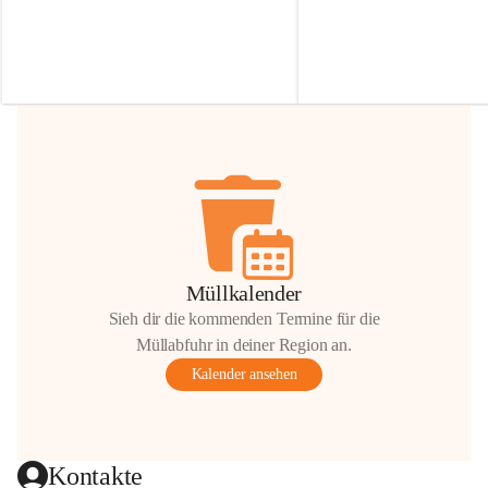
Irmgard Nachbaur, die für diese Zeit die 
Größen 
35 cm, 40 cm und 
Zufahrt über ihre Privatstraße zur 
💛 Wenn ihr etwas davon ab
Verfügung stellen. 🙏
möchtet, freuen sich unsere 
Vielen Dank für eure Unterstützung und 
über eure Unterstützung.
Hilfsbereitschaft!
📍 
Die Spenden können ger
Gemeindeamt abgegeben we
Vielen herzlichen Dank!
 🌼
Müllkalender
Sieh dir die kommenden Termine für die
Müllabfuhr in deiner Region an.
Kalender ansehen
Kontakte