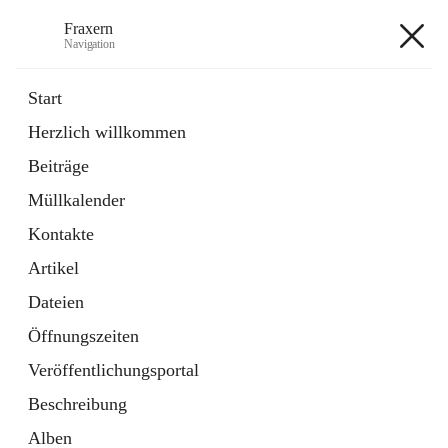
Fraxern
Navigation
Fraxern
Start
Herzlich willkommen
öffnet
Bürgerservice
Beiträge
in
Ordner
neuem
Müllkalender
Tab
öffnet
Formulare
in
Artikel
Kontakte
neuem
Tab
Artikel
+5
Dateien
Öffnungszeiten
Veröffentlichungsportal
Beschreibung
Hauptadresse
Alben