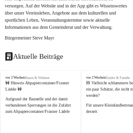
versorgen. Auf der Website und in der App gibt es Wissenswertes 
über unser Vereinsleben, Angebote aus dem kulturellen und 
sportlichen Leben, Veranstaltungstermine sowie aktuelle 
Informationen aus dem Gemeinderat und der Verwaltung. 
Bürgermeister Steve Mayr
Aktuelle Beiträge
F
F
vor 2 Wochen
vor 2 Wochen
Bauen & Wohnen
Kinder & Familie
r
r
🚧 Hinweis Altpapiercontainer/Fraxner 
🧸 
Vielleicht schlummern be
a
a
Lädele 🚧
ein paar Schätze, die nicht 
x
x
werden?
e
e
Aufgrund der Baustelle und der damit 
r
r
verbundenen Sperrungen ist die Zufahrt 
Für unsere 
Kleinkindbetreu
n
n
zum Altpapiercontainer/Fraxner Lädele 
derzeit:
derzeit nur erschwert möglich.
👶 
Puppenbuggys
Ein herzliches Dankeschön an Erwin und 
👗 
Puppenkleidung
 für Pupp