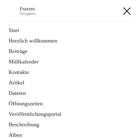
Fraxern
Navigation
Fraxern
Start
Herzlich willkommen
öffnet
Bürgerservice
Beiträge
in
Ordner
neuem
Müllkalender
Tab
öffnet
Formulare
in
Artikel
Kontakte
neuem
Tab
Artikel
+5
Dateien
Öffnungszeiten
Veröffentlichungsportal
Beschreibung
Hauptadresse
Alben