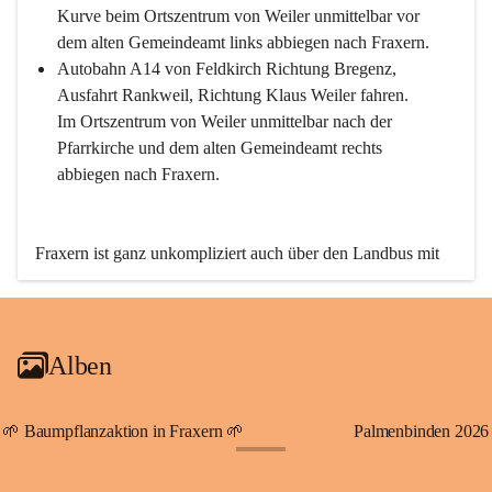
Kurve beim Ortszentrum von Weiler unmittelbar vor 
dem alten Gemeindeamt links abbiegen nach Fraxern.
Autobahn A14 von Feldkirch Richtung Bregenz, 
Ausfahrt Rankweil, Richtung Klaus Weiler fahren. 
Im Ortszentrum von Weiler unmittelbar nach der 
Pfarrkirche und dem alten Gemeindeamt rechts 
abbiegen nach Fraxern.
Fraxern ist ganz unkompliziert auch über den Landbus mit 
den öffentlichen Verkehrsmitteln zu erreichen. Die Linie 
492 fährt lt. Fahrplan des Verkehrsverbundes Vorarlberg an 
den Wochentagen regelmäßig zwischen Weiler und Fraxern.
Alben
An Samstagen, Sonn- und Feiertagen können Sie bequem 
direkt über die VMOBIL-App VMOBIL ON Ihren 
persönlichen Linienbus zur gewünschten Zeit zu Ihrer 
🌱 Baumpflanzaktion in Fraxern 🌱
Palmenbinden 2026
Haltestelle bestellen. Sowohl von Weiler kommend nach 
+19
Fraxern als auch von Fraxern nach Weiler oder natürlich für 