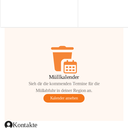
Irmgard Nachbaur, die für diese Zeit die 
Größen 
35 cm, 40 cm und 
Zufahrt über ihre Privatstraße zur 
💛 Wenn ihr etwas davon ab
Verfügung stellen. 🙏
möchtet, freuen sich unsere 
Vielen Dank für eure Unterstützung und 
über eure Unterstützung.
Hilfsbereitschaft!
📍 
Die Spenden können ger
Gemeindeamt abgegeben we
Vielen herzlichen Dank!
 🌼
Müllkalender
Sieh dir die kommenden Termine für die
Müllabfuhr in deiner Region an.
Kalender ansehen
Kontakte