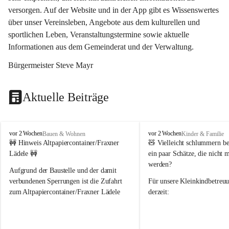
versorgen. Auf der Website und in der App gibt es Wissenswertes 
über unser Vereinsleben, Angebote aus dem kulturellen und 
sportlichen Leben, Veranstaltungstermine sowie aktuelle 
Informationen aus dem Gemeinderat und der Verwaltung. 
Bürgermeister Steve Mayr
Aktuelle Beiträge
F
F
vor 2 Wochen
vor 2 Wochen
Bauen & Wohnen
Kinder & Familie
r
r
🚧 Hinweis Altpapiercontainer/Fraxner 
🧸 
Vielleicht schlummern be
a
a
Lädele 🚧
ein paar Schätze, die nicht 
x
x
werden?
e
e
Aufgrund der Baustelle und der damit 
r
r
verbundenen Sperrungen ist die Zufahrt 
Für unsere 
Kleinkindbetreu
n
n
zum Altpapiercontainer/Fraxner Lädele 
derzeit:
derzeit nur erschwert möglich.
👶 
Puppenbuggys
Ein herzliches Dankeschön an Erwin und 
👗 
Puppenkleidung
 für Pupp