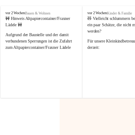
F
F
vor 2 Wochen
vor 2 Wochen
Bauen & Wohnen
Kinder & Familie
r
r
🚧 Hinweis Altpapiercontainer/Fraxner 
🧸 
Vielleicht schlummern be
a
a
Lädele 🚧
ein paar Schätze, die nicht 
x
x
werden?
e
e
Aufgrund der Baustelle und der damit 
r
r
verbundenen Sperrungen ist die Zufahrt 
Für unsere 
Kleinkindbetreu
n
n
zum Altpapiercontainer/Fraxner Lädele 
derzeit:
derzeit nur erschwert möglich.
👶 
Puppenbuggys
Ein herzliches Dankeschön an Erwin und 
👗 
Puppenkleidung
 für Pupp
Irmgard Nachbaur, die für diese Zeit die 
Größen 
35 cm, 40 cm und 
Zufahrt über ihre Privatstraße zur 
💛 Wenn ihr etwas davon ab
Verfügung stellen. 🙏
möchtet, freuen sich unsere 
Vielen Dank für eure Unterstützung und 
über eure Unterstützung.
Hilfsbereitschaft!
📍 
Die Spenden können ger
Gemeindeamt abgegeben we
Vielen herzlichen Dank!
 🌼