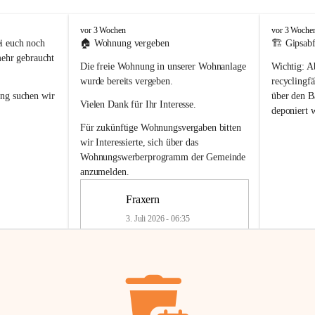
F
F
vor 3 Wochen
vor 3 Woche
r
r
i euch noch 
🏠 
Wohnung vergeben
🏗️ Gipsabf
a
a
mehr gebraucht 
Die freie Wohnung in unserer Wohnanlage 
Wichtig:
 A
x
x
e
e
wurde bereits vergeben.
recyclingfä
r
r
ung
 suchen wir 
über den Ba
Vielen Dank für Ihr Interesse.
n
n
deponiert 
neue 
Recyc
Für zukünftige Wohnungsvergaben bitten 
getrennte 
wir Interessierte, sich über das 
en in den 
von Gipsabf
Wohnungswerberprogramm der Gemeinde
45 cm
anzumelden.
Für private
geben 
Änderung v
Fraxern
Kinder riesig 
Renovierun
3. Juli 2026 - 06:35
Haus oder 
Alte Gipsw
ne beim 
Verschnitt 
rden.
🏠
Freie Wohnung in Fraxern
müssen kün
In unserer Wohnanlage wird eine 
entsorgt
 we
Wohnung frei.
✅ 
Getrenn