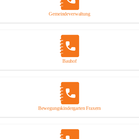
Gipsplatten
Trennung l
Gemeindeverwaltung
Beitrag zu
Ressourcen
bei Ihrem 
Annahme vo
Bauhof
Bewegungskindergarten Fraxern