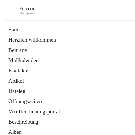
Fraxern
Navigation
Start
Herzlich willkommen
öffnet
Bürgerservice
Beiträge
in
Ordner
neuem
Müllkalender
Tab
öffnet
Formulare
in
Artikel
Kontakte
neuem
Tab
Artikel
Dateien
Öffnungszeiten
Veröffentlichungsportal
Beschreibung
Alben