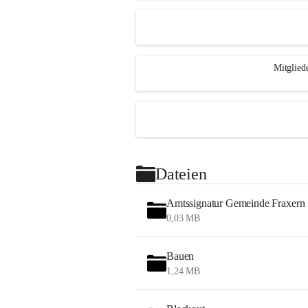
Mitglied
Dateien
Amtssignatur Gemeinde Fraxern
0,03 MB
Bauen
1,24 MB