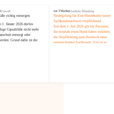
F
n
vor 3 Wochen
Umwelt
Amtliche Mitteilung
r
älle richtig entsorgen
Neuregelung für Erst-Hundehalter:innen: 
a
Sachkundenachweis verpflichtend
b 
1. Jänner 2026
 dürfen 
x
Seit dem 1. Juli 2026 gilt für Personen, 
e
hige Gipsabfälle nicht mehr 
die erstmals einen Hund halten möchten, 
r
uschutt entsorgt oder 
die Verpflichtung zum Nachweis einer 
n
werden
. Grund dafür ist die 
entsprechenden Sachkunde. Ziel ist es, 
linggips-Verordnung
, die eine 
Hundebesitzer:innen bestmöglich auf die 
Sammlung und das Recycling 
Haltung und Verantwortung im Umgang 
ällen vorschreibt.
mit ihrem Tier vorzubereiten.
Der Sachkundenachweis besteht aus zwei 
 Haushalte wird diese 
Teilen:
or allem dann relevant, wenn 
🐾 
Theoriekurs
gs- oder Umbauarbeiten
 an 
Mindestens 4 Unterrichtseinheiten 
Wohnung durchgeführt werden. 
à 60 Minuten
ände, Gipskartonplatten oder 
Muss vor der Anschaffung bzw. 
aus neu verbauten Gipsplatten 
Aufnahme eines Hundes absolviert 
ftig 
getrennt gesammelt und 
werden
rden.
🐾 
Praxiseinheit
t sammeln:
2-stündige praktische Schulung 