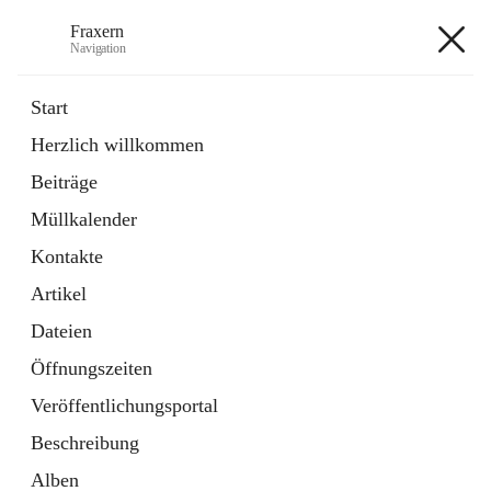
Fraxern
Navigation
Fraxern
Start
Herzlich willkommen
öffnet
Bürgerservice
Beiträge
in
Ordner
neuem
Müllkalender
Tab
öffnet
Formulare
in
Artikel
Kontakte
neuem
Tab
Artikel
+5
Dateien
Öffnungszeiten
Veröffentlichungsportal
Beschreibung
Hauptadresse
Alben