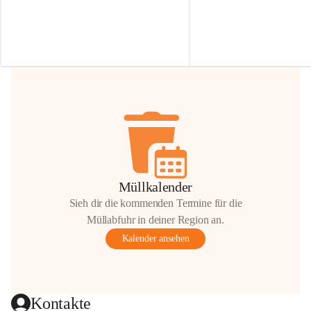
Irmgard Nachbaur, die für diese Zeit die 
Größen 
35 cm, 40 cm und 
Zufahrt über ihre Privatstraße zur 
💛 Wenn ihr etwas davon ab
Verfügung stellen. 🙏
möchtet, freuen sich unsere 
Vielen Dank für eure Unterstützung und 
über eure Unterstützung.
Hilfsbereitschaft!
📍 
Die Spenden können ger
Gemeindeamt abgegeben we
Vielen herzlichen Dank!
 🌼
Müllkalender
Sieh dir die kommenden Termine für die
Müllabfuhr in deiner Region an.
Kalender ansehen
Kontakte