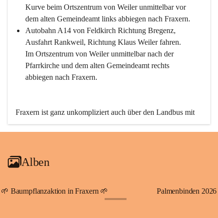
Kurve beim Ortszentrum von Weiler unmittelbar vor 
dem alten Gemeindeamt links abbiegen nach Fraxern.
Autobahn A14 von Feldkirch Richtung Bregenz, 
Ausfahrt Rankweil, Richtung Klaus Weiler fahren. 
Im Ortszentrum von Weiler unmittelbar nach der 
Pfarrkirche und dem alten Gemeindeamt rechts 
abbiegen nach Fraxern.
Fraxern ist ganz unkompliziert auch über den Landbus mit 
den öffentlichen Verkehrsmitteln zu erreichen. Die Linie 
492 fährt lt. Fahrplan des Verkehrsverbundes Vorarlberg an 
den Wochentagen regelmäßig zwischen Weiler und Fraxern.
Alben
An Samstagen, Sonn- und Feiertagen können Sie bequem 
direkt über die VMOBIL-App VMOBIL ON Ihren 
persönlichen Linienbus zur gewünschten Zeit zu Ihrer 
🌱 Baumpflanzaktion in Fraxern 🌱
Palmenbinden 2026
Haltestelle bestellen. Sowohl von Weiler kommend nach 
+19
Fraxern als auch von Fraxern nach Weiler oder natürlich für 