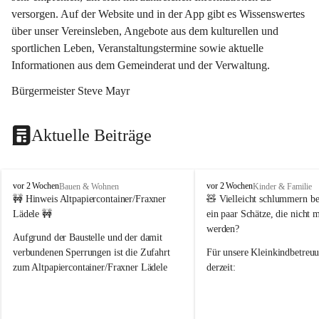
versorgen. Auf der Website und in der App gibt es Wissenswertes 
über unser Vereinsleben, Angebote aus dem kulturellen und 
sportlichen Leben, Veranstaltungstermine sowie aktuelle 
Informationen aus dem Gemeinderat und der Verwaltung. 
Bürgermeister Steve Mayr
Aktuelle Beiträge
F
F
vor 2 Wochen
vor 2 Wochen
Bauen & Wohnen
Kinder & Familie
r
r
🚧 Hinweis Altpapiercontainer/Fraxner 
🧸 
Vielleicht schlummern be
a
a
Lädele 🚧
ein paar Schätze, die nicht 
x
x
werden?
e
e
Aufgrund der Baustelle und der damit 
r
r
verbundenen Sperrungen ist die Zufahrt 
Für unsere 
Kleinkindbetreu
n
n
zum Altpapiercontainer/Fraxner Lädele 
derzeit:
derzeit nur erschwert möglich.
👶 
Puppenbuggys
Ein herzliches Dankeschön an Erwin und 
👗 
Puppenkleidung
 für Pupp