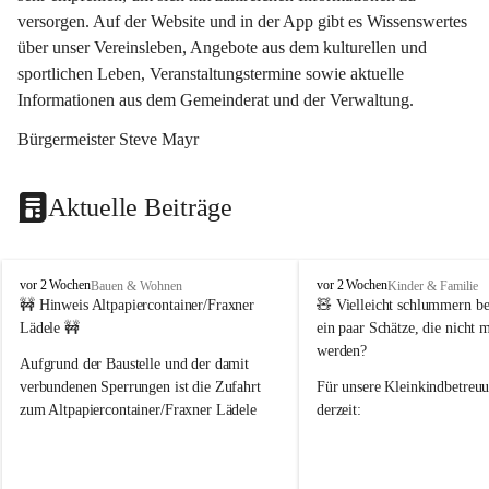
versorgen. Auf der Website und in der App gibt es Wissenswertes 
über unser Vereinsleben, Angebote aus dem kulturellen und 
sportlichen Leben, Veranstaltungstermine sowie aktuelle 
Informationen aus dem Gemeinderat und der Verwaltung. 
Bürgermeister Steve Mayr
Aktuelle Beiträge
F
F
vor 2 Wochen
vor 2 Wochen
Bauen & Wohnen
Kinder & Familie
r
r
🚧 Hinweis Altpapiercontainer/Fraxner 
🧸 
Vielleicht schlummern be
a
a
Lädele 🚧
ein paar Schätze, die nicht 
x
x
werden?
e
e
Aufgrund der Baustelle und der damit 
r
r
verbundenen Sperrungen ist die Zufahrt 
Für unsere 
Kleinkindbetreu
n
n
zum Altpapiercontainer/Fraxner Lädele 
derzeit:
derzeit nur erschwert möglich.
👶 
Puppenbuggys
Ein herzliches Dankeschön an Erwin und 
👗 
Puppenkleidung
 für Pupp