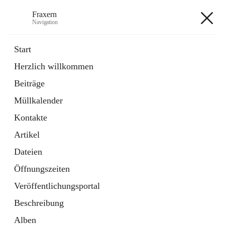
Fraxern
Navigation
Fraxern
Start
Herzlich willkommen
öffnet
Bürgerservice
Beiträge
in
Ordner
neuem
Müllkalender
Tab
öffnet
Formulare
in
Artikel
Kontakte
neuem
Tab
Artikel
+5
Dateien
Öffnungszeiten
Veröffentlichungsportal
Beschreibung
Hauptadresse
Alben