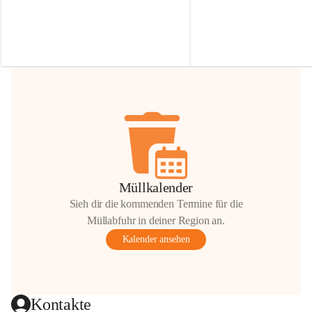
Irmgard Nachbaur, die für diese Zeit die 
Größen 
35 cm, 40 cm und 
Zufahrt über ihre Privatstraße zur 
💛 Wenn ihr etwas davon ab
Verfügung stellen. 🙏
möchtet, freuen sich unsere 
Vielen Dank für eure Unterstützung und 
über eure Unterstützung.
Hilfsbereitschaft!
📍 
Die Spenden können ger
Gemeindeamt abgegeben we
Vielen herzlichen Dank!
 🌼
Müllkalender
Sieh dir die kommenden Termine für die
Müllabfuhr in deiner Region an.
Kalender ansehen
Kontakte