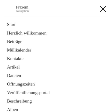
Fraxern
Navigation
Fraxern
Start
Herzlich willkommen
öffnet
Bürgerservice
Beiträge
in
Ordner
neuem
Müllkalender
Tab
öffnet
Formulare
in
Artikel
Kontakte
neuem
Tab
Artikel
+5
Dateien
Öffnungszeiten
Veröffentlichungsportal
Beschreibung
Hauptadresse
Alben