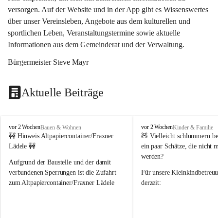
versorgen. Auf der Website und in der App gibt es Wissenswertes 
über unser Vereinsleben, Angebote aus dem kulturellen und 
sportlichen Leben, Veranstaltungstermine sowie aktuelle 
Informationen aus dem Gemeinderat und der Verwaltung. 
Bürgermeister Steve Mayr
Aktuelle Beiträge
F
F
vor 2 Wochen
vor 2 Wochen
Bauen & Wohnen
Kinder & Familie
r
r
🚧 Hinweis Altpapiercontainer/Fraxner 
🧸 
Vielleicht schlummern be
a
a
Lädele 🚧
ein paar Schätze, die nicht 
x
x
werden?
e
e
Aufgrund der Baustelle und der damit 
r
r
verbundenen Sperrungen ist die Zufahrt 
Für unsere 
Kleinkindbetreu
n
n
zum Altpapiercontainer/Fraxner Lädele 
derzeit:
derzeit nur erschwert möglich.
👶 
Puppenbuggys
Ein herzliches Dankeschön an Erwin und 
👗 
Puppenkleidung
 für Pupp