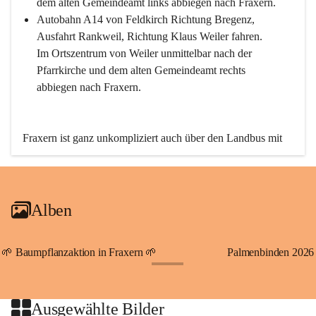
dem alten Gemeindeamt links abbiegen nach Fraxern.
Autobahn A14 von Feldkirch Richtung Bregenz, 
Ausfahrt Rankweil, Richtung Klaus Weiler fahren. 
Im Ortszentrum von Weiler unmittelbar nach der 
Pfarrkirche und dem alten Gemeindeamt rechts 
abbiegen nach Fraxern.
Fraxern ist ganz unkompliziert auch über den Landbus mit 
den öffentlichen Verkehrsmitteln zu erreichen. Die Linie 
492 fährt lt. Fahrplan des Verkehrsverbundes Vorarlberg an 
den Wochentagen regelmäßig zwischen Weiler und Fraxern.
Alben
An Samstagen, Sonn- und Feiertagen können Sie bequem 
direkt über die VMOBIL-App VMOBIL ON Ihren 
persönlichen Linienbus zur gewünschten Zeit zu Ihrer 
🌱 Baumpflanzaktion in Fraxern 🌱
Palmenbinden 2026
Haltestelle bestellen. Sowohl von Weiler kommend nach 
+19
Fraxern als auch von Fraxern nach Weiler oder natürlich für 
beide Fahrten Weiler-Fraxern-Weiler.
Ausgewählte Bilder