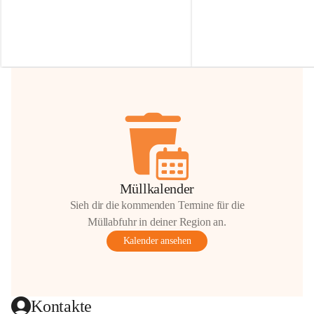
Irmgard Nachbaur, die für diese Zeit die 
Größen 
35 cm, 40 cm und 
Zufahrt über ihre Privatstraße zur 
💛 Wenn ihr etwas davon ab
Verfügung stellen. 🙏
möchtet, freuen sich unsere 
Vielen Dank für eure Unterstützung und 
über eure Unterstützung.
Hilfsbereitschaft!
📍 
Die Spenden können ger
Gemeindeamt abgegeben we
Vielen herzlichen Dank!
 🌼
Müllkalender
Sieh dir die kommenden Termine für die
Müllabfuhr in deiner Region an.
Kalender ansehen
Kontakte