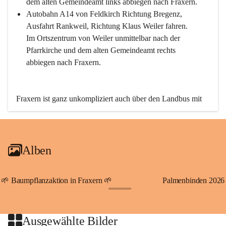
dem alten Gemeindeamt links abbiegen nach Fraxern.
Autobahn A14 von Feldkirch Richtung Bregenz, 
Ausfahrt Rankweil, Richtung Klaus Weiler fahren. 
Im Ortszentrum von Weiler unmittelbar nach der 
Pfarrkirche und dem alten Gemeindeamt rechts 
abbiegen nach Fraxern.
Fraxern ist ganz unkompliziert auch über den Landbus mit 
den öffentlichen Verkehrsmitteln zu erreichen. Die Linie 
492 fährt lt. Fahrplan des Verkehrsverbundes Vorarlberg an 
den Wochentagen regelmäßig zwischen Weiler und Fraxern.
Alben
An Samstagen, Sonn- und Feiertagen können Sie bequem 
direkt über die VMOBIL-App VMOBIL ON Ihren 
persönlichen Linienbus zur gewünschten Zeit zu Ihrer 
🌱 Baumpflanzaktion in Fraxern 🌱
Palmenbinden 2026
Haltestelle bestellen. Sowohl von Weiler kommend nach 
+19
Fraxern als auch von Fraxern nach Weiler oder natürlich für 
beide Fahrten Weiler-Fraxern-Weiler.
Ausgewählte Bilder