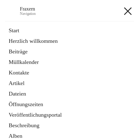
Fraxern
Navigation
Fraxern
Start
Herzlich willkommen
öffnet
Bürgerservice
Beiträge
in
Ordner
neuem
Müllkalender
Tab
öffnet
Formulare
in
Artikel
Kontakte
neuem
Tab
Artikel
+5
Dateien
Öffnungszeiten
Veröffentlichungsportal
Beschreibung
Hauptadresse
Alben