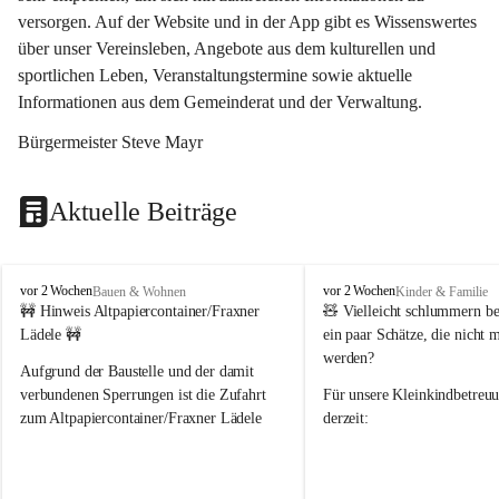
versorgen. Auf der Website und in der App gibt es Wissenswertes 
über unser Vereinsleben, Angebote aus dem kulturellen und 
sportlichen Leben, Veranstaltungstermine sowie aktuelle 
Informationen aus dem Gemeinderat und der Verwaltung. 
Bürgermeister Steve Mayr
Aktuelle Beiträge
F
F
vor 2 Wochen
vor 2 Wochen
Bauen & Wohnen
Kinder & Familie
r
r
🚧 Hinweis Altpapiercontainer/Fraxner 
🧸 
Vielleicht schlummern be
a
a
Lädele 🚧
ein paar Schätze, die nicht 
x
x
werden?
e
e
Aufgrund der Baustelle und der damit 
r
r
verbundenen Sperrungen ist die Zufahrt 
Für unsere 
Kleinkindbetreu
n
n
zum Altpapiercontainer/Fraxner Lädele 
derzeit:
derzeit nur erschwert möglich.
👶 
Puppenbuggys
Ein herzliches Dankeschön an Erwin und 
👗 
Puppenkleidung
 für Pupp