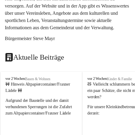
versorgen. Auf der Website und in der App gibt es Wissenswertes 
über unser Vereinsleben, Angebote aus dem kulturellen und 
sportlichen Leben, Veranstaltungstermine sowie aktuelle 
Informationen aus dem Gemeinderat und der Verwaltung. 
Bürgermeister Steve Mayr
Aktuelle Beiträge
F
F
vor 2 Wochen
vor 2 Wochen
Bauen & Wohnen
Kinder & Familie
r
r
🚧 Hinweis Altpapiercontainer/Fraxner 
🧸 
Vielleicht schlummern be
a
a
Lädele 🚧
ein paar Schätze, die nicht 
x
x
werden?
e
e
Aufgrund der Baustelle und der damit 
r
r
verbundenen Sperrungen ist die Zufahrt 
Für unsere 
Kleinkindbetreu
n
n
zum Altpapiercontainer/Fraxner Lädele 
derzeit:
derzeit nur erschwert möglich.
👶 
Puppenbuggys
Ein herzliches Dankeschön an Erwin und 
👗 
Puppenkleidung
 für Pupp