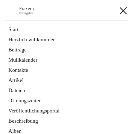
Fraxern
Navigation
Fraxern
Start
Herzlich willkommen
öffnet
Bürgerservice
Beiträge
in
Ordner
neuem
Müllkalender
Tab
öffnet
Formulare
in
Artikel
Kontakte
neuem
Tab
Artikel
+5
Dateien
Öffnungszeiten
Veröffentlichungsportal
Beschreibung
Hauptadresse
Alben