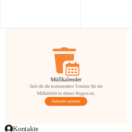
Irmgard Nachbaur, die für diese Zeit die 
Größen 
35 cm, 40 cm und 
Zufahrt über ihre Privatstraße zur 
💛 Wenn ihr etwas davon ab
Verfügung stellen. 🙏
möchtet, freuen sich unsere 
Vielen Dank für eure Unterstützung und 
über eure Unterstützung.
Hilfsbereitschaft!
📍 
Die Spenden können ger
Gemeindeamt abgegeben we
Vielen herzlichen Dank!
 🌼
Müllkalender
Sieh dir die kommenden Termine für die
Müllabfuhr in deiner Region an.
Kalender ansehen
Kontakte