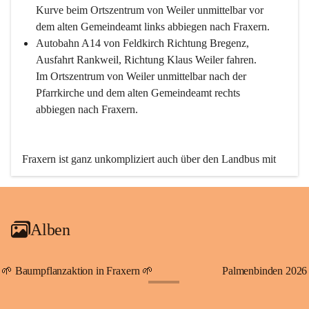
Kurve beim Ortszentrum von Weiler unmittelbar vor 
dem alten Gemeindeamt links abbiegen nach Fraxern.
Autobahn A14 von Feldkirch Richtung Bregenz, 
Ausfahrt Rankweil, Richtung Klaus Weiler fahren. 
Im Ortszentrum von Weiler unmittelbar nach der 
Pfarrkirche und dem alten Gemeindeamt rechts 
abbiegen nach Fraxern.
Fraxern ist ganz unkompliziert auch über den Landbus mit 
den öffentlichen Verkehrsmitteln zu erreichen. Die Linie 
492 fährt lt. Fahrplan des Verkehrsverbundes Vorarlberg an 
den Wochentagen regelmäßig zwischen Weiler und Fraxern.
Alben
An Samstagen, Sonn- und Feiertagen können Sie bequem 
direkt über die VMOBIL-App VMOBIL ON Ihren 
persönlichen Linienbus zur gewünschten Zeit zu Ihrer 
🌱 Baumpflanzaktion in Fraxern 🌱
Palmenbinden 2026
Haltestelle bestellen. Sowohl von Weiler kommend nach 
+19
Fraxern als auch von Fraxern nach Weiler oder natürlich für 