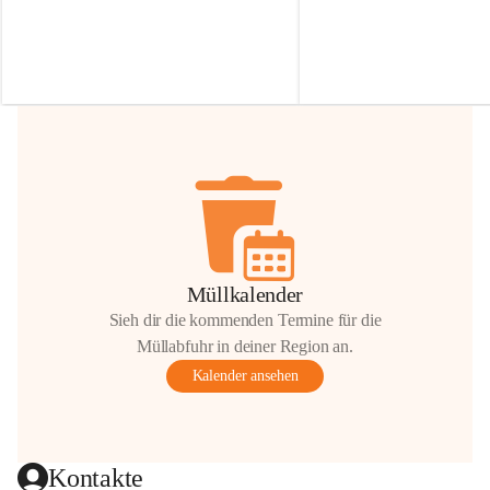
Irmgard Nachbaur, die für diese Zeit die 
Größen 
35 cm, 40 cm und 
Zufahrt über ihre Privatstraße zur 
💛 Wenn ihr etwas davon ab
Verfügung stellen. 🙏
möchtet, freuen sich unsere 
Vielen Dank für eure Unterstützung und 
über eure Unterstützung.
Hilfsbereitschaft!
📍 
Die Spenden können ger
Gemeindeamt abgegeben we
Vielen herzlichen Dank!
 🌼
Müllkalender
Sieh dir die kommenden Termine für die
Müllabfuhr in deiner Region an.
Kalender ansehen
Kontakte