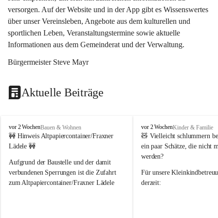
versorgen. Auf der Website und in der App gibt es Wissenswertes 
über unser Vereinsleben, Angebote aus dem kulturellen und 
sportlichen Leben, Veranstaltungstermine sowie aktuelle 
Informationen aus dem Gemeinderat und der Verwaltung. 
Bürgermeister Steve Mayr
Aktuelle Beiträge
F
F
vor 2 Wochen
vor 2 Wochen
Bauen & Wohnen
Kinder & Familie
r
r
🚧 Hinweis Altpapiercontainer/Fraxner 
🧸 
Vielleicht schlummern be
a
a
Lädele 🚧
ein paar Schätze, die nicht 
x
x
werden?
e
e
Aufgrund der Baustelle und der damit 
r
r
verbundenen Sperrungen ist die Zufahrt 
Für unsere 
Kleinkindbetreu
n
n
zum Altpapiercontainer/Fraxner Lädele 
derzeit:
derzeit nur erschwert möglich.
👶 
Puppenbuggys
Ein herzliches Dankeschön an Erwin und 
👗 
Puppenkleidung
 für Pupp