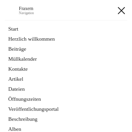
Fraxern
Navigation
Fraxern
Start
Herzlich willkommen
öffnet
Bürgerservice
Beiträge
in
Ordner
neuem
Müllkalender
Tab
öffnet
Formulare
in
Artikel
Kontakte
neuem
Tab
Artikel
+5
Dateien
Öffnungszeiten
Veröffentlichungsportal
Beschreibung
Hauptadresse
Alben