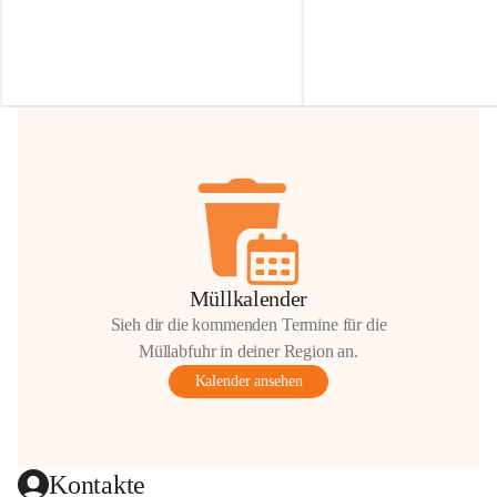
Irmgard Nachbaur, die für diese Zeit die 
Größen 
35 cm, 40 cm und 
Zufahrt über ihre Privatstraße zur 
💛 Wenn ihr etwas davon ab
Verfügung stellen. 🙏
möchtet, freuen sich unsere 
Vielen Dank für eure Unterstützung und 
über eure Unterstützung.
Hilfsbereitschaft!
📍 
Die Spenden können ger
Gemeindeamt abgegeben we
Vielen herzlichen Dank!
 🌼
Müllkalender
Sieh dir die kommenden Termine für die
Müllabfuhr in deiner Region an.
Kalender ansehen
Kontakte