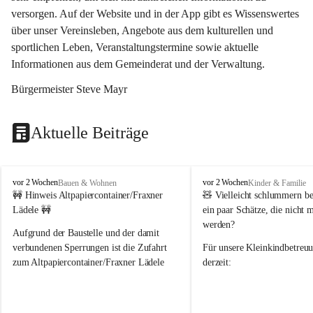
versorgen. Auf der Website und in der App gibt es Wissenswertes 
über unser Vereinsleben, Angebote aus dem kulturellen und 
sportlichen Leben, Veranstaltungstermine sowie aktuelle 
Informationen aus dem Gemeinderat und der Verwaltung. 
Bürgermeister Steve Mayr
Aktuelle Beiträge
F
F
vor 2 Wochen
vor 2 Wochen
Bauen & Wohnen
Kinder & Familie
r
r
🚧 Hinweis Altpapiercontainer/Fraxner 
🧸 
Vielleicht schlummern be
a
a
Lädele 🚧
ein paar Schätze, die nicht 
x
x
werden?
e
e
Aufgrund der Baustelle und der damit 
r
r
verbundenen Sperrungen ist die Zufahrt 
Für unsere 
Kleinkindbetreu
n
n
zum Altpapiercontainer/Fraxner Lädele 
derzeit:
derzeit nur erschwert möglich.
👶 
Puppenbuggys
Ein herzliches Dankeschön an Erwin und 
👗 
Puppenkleidung
 für Pupp