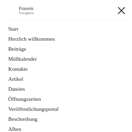
Fraxern
Navigation
Fraxern
Start
Herzlich willkommen
öffnet
Bürgerservice
Beiträge
in
Ordner
neuem
Müllkalender
Tab
öffnet
Formulare
in
Artikel
Kontakte
neuem
Tab
Artikel
+5
Dateien
Öffnungszeiten
Veröffentlichungsportal
Beschreibung
Hauptadresse
Alben