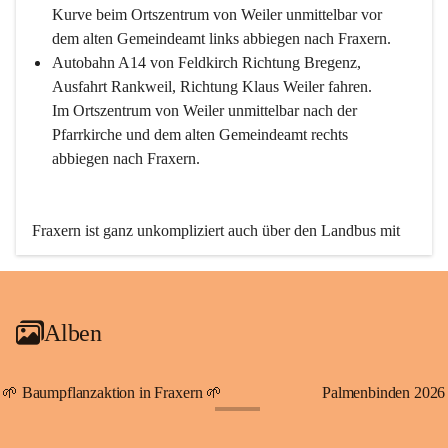
Kurve beim Ortszentrum von Weiler unmittelbar vor 
dem alten Gemeindeamt links abbiegen nach Fraxern.
Autobahn A14 von Feldkirch Richtung Bregenz, 
Ausfahrt Rankweil, Richtung Klaus Weiler fahren. 
Im Ortszentrum von Weiler unmittelbar nach der 
Pfarrkirche und dem alten Gemeindeamt rechts 
abbiegen nach Fraxern.
Fraxern ist ganz unkompliziert auch über den Landbus mit 
den öffentlichen Verkehrsmitteln zu erreichen. Die Linie 
492 fährt lt. Fahrplan des Verkehrsverbundes Vorarlberg an 
den Wochentagen regelmäßig zwischen Weiler und Fraxern.
Alben
An Samstagen, Sonn- und Feiertagen können Sie bequem 
direkt über die VMOBIL-App VMOBIL ON Ihren 
persönlichen Linienbus zur gewünschten Zeit zu Ihrer 
🌱 Baumpflanzaktion in Fraxern 🌱
Palmenbinden 2026
Haltestelle bestellen. Sowohl von Weiler kommend nach 
+19
Fraxern als auch von Fraxern nach Weiler oder natürlich für 