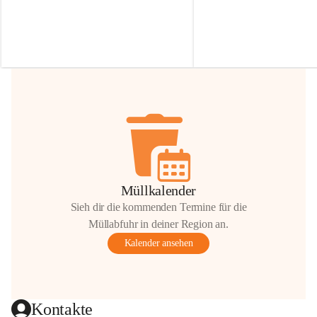
Irmgard Nachbaur, die für diese Zeit die 
Größen 
35 cm, 40 cm und 
Zufahrt über ihre Privatstraße zur 
💛 Wenn ihr etwas davon ab
Verfügung stellen. 🙏
möchtet, freuen sich unsere 
Vielen Dank für eure Unterstützung und 
über eure Unterstützung.
Hilfsbereitschaft!
📍 
Die Spenden können ger
Gemeindeamt abgegeben we
Vielen herzlichen Dank!
 🌼
Müllkalender
Sieh dir die kommenden Termine für die
Müllabfuhr in deiner Region an.
Kalender ansehen
Kontakte