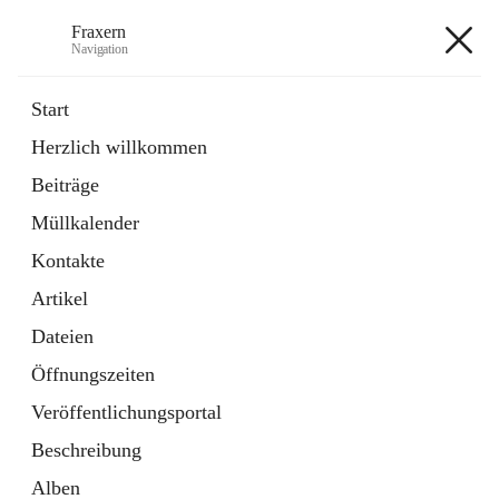
Fraxern
Navigation
Fraxern
Start
Herzlich willkommen
öffnet
Bürgerservice
Beiträge
in
Ordner
neuem
Müllkalender
Tab
öffnet
Formulare
in
Artikel
Kontakte
neuem
Tab
Artikel
+5
Dateien
Öffnungszeiten
Veröffentlichungsportal
Beschreibung
Hauptadresse
Alben