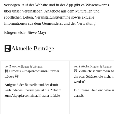
versorgen. Auf der Website und in der App gibt es Wissenswertes 
über unser Vereinsleben, Angebote aus dem kulturellen und 
sportlichen Leben, Veranstaltungstermine sowie aktuelle 
Informationen aus dem Gemeinderat und der Verwaltung. 
Bürgermeister Steve Mayr
Aktuelle Beiträge
F
F
vor 2 Wochen
vor 2 Wochen
Bauen & Wohnen
Kinder & Familie
r
r
🚧 Hinweis Altpapiercontainer/Fraxner 
🧸 
Vielleicht schlummern be
a
a
Lädele 🚧
ein paar Schätze, die nicht 
x
x
werden?
e
e
Aufgrund der Baustelle und der damit 
r
r
verbundenen Sperrungen ist die Zufahrt 
Für unsere 
Kleinkindbetreu
n
n
zum Altpapiercontainer/Fraxner Lädele 
derzeit:
derzeit nur erschwert möglich.
👶 
Puppenbuggys
Ein herzliches Dankeschön an Erwin und 
👗 
Puppenkleidung
 für Pupp