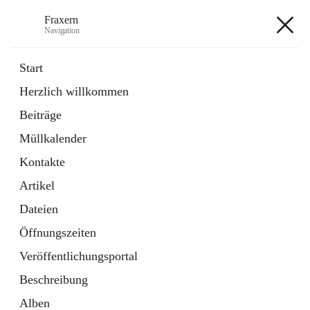
Fraxern
Navigation
Fraxern
Start
Herzlich willkommen
öffnet
Bürgerservice
Beiträge
in
Ordner
neuem
Müllkalender
Tab
öffnet
Formulare
in
Artikel
Kontakte
neuem
Tab
Artikel
+5
Dateien
Öffnungszeiten
Veröffentlichungsportal
Beschreibung
Hauptadresse
Alben