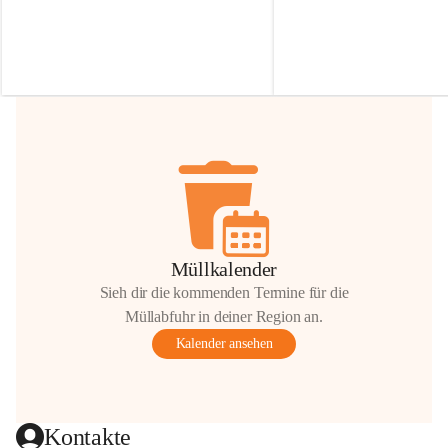
Irmgard Nachbaur, die für diese Zeit die 
Größen 
35 cm, 40 cm und 
Zufahrt über ihre Privatstraße zur 
💛 Wenn ihr etwas davon ab
Verfügung stellen. 🙏
möchtet, freuen sich unsere 
Vielen Dank für eure Unterstützung und 
über eure Unterstützung.
Hilfsbereitschaft!
📍 
Die Spenden können ger
Gemeindeamt abgegeben we
Vielen herzlichen Dank!
 🌼
Müllkalender
Sieh dir die kommenden Termine für die
Müllabfuhr in deiner Region an.
Kalender ansehen
Kontakte