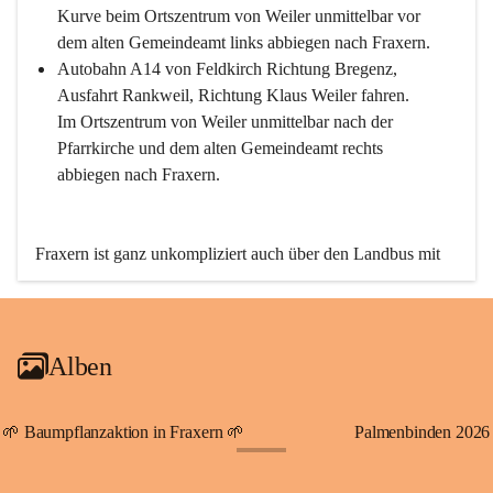
Kurve beim Ortszentrum von Weiler unmittelbar vor 
dem alten Gemeindeamt links abbiegen nach Fraxern.
Autobahn A14 von Feldkirch Richtung Bregenz, 
Ausfahrt Rankweil, Richtung Klaus Weiler fahren. 
Im Ortszentrum von Weiler unmittelbar nach der 
Pfarrkirche und dem alten Gemeindeamt rechts 
abbiegen nach Fraxern.
Fraxern ist ganz unkompliziert auch über den Landbus mit 
den öffentlichen Verkehrsmitteln zu erreichen. Die Linie 
492 fährt lt. Fahrplan des Verkehrsverbundes Vorarlberg an 
den Wochentagen regelmäßig zwischen Weiler und Fraxern.
Alben
An Samstagen, Sonn- und Feiertagen können Sie bequem 
direkt über die VMOBIL-App VMOBIL ON Ihren 
persönlichen Linienbus zur gewünschten Zeit zu Ihrer 
🌱 Baumpflanzaktion in Fraxern 🌱
Palmenbinden 2026
Haltestelle bestellen. Sowohl von Weiler kommend nach 
+19
Fraxern als auch von Fraxern nach Weiler oder natürlich für 