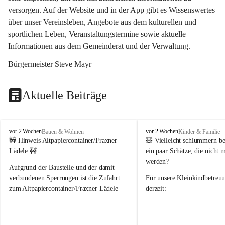
versorgen. Auf der Website und in der App gibt es Wissenswertes 
über unser Vereinsleben, Angebote aus dem kulturellen und 
sportlichen Leben, Veranstaltungstermine sowie aktuelle 
Informationen aus dem Gemeinderat und der Verwaltung. 
Bürgermeister Steve Mayr
Aktuelle Beiträge
F
F
vor 2 Wochen
vor 2 Wochen
Bauen & Wohnen
Kinder & Familie
r
r
🚧 Hinweis Altpapiercontainer/Fraxner 
🧸 
Vielleicht schlummern be
a
a
Lädele 🚧
ein paar Schätze, die nicht 
x
x
werden?
e
e
Aufgrund der Baustelle und der damit 
r
r
verbundenen Sperrungen ist die Zufahrt 
Für unsere 
Kleinkindbetreu
n
n
zum Altpapiercontainer/Fraxner Lädele 
derzeit:
derzeit nur erschwert möglich.
👶 
Puppenbuggys
Ein herzliches Dankeschön an Erwin und 
👗 
Puppenkleidung
 für Pupp