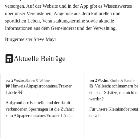
versorgen. Auf der Website und in der App gibt es Wissenswertes 
über unser Vereinsleben, Angebote aus dem kulturellen und 
sportlichen Leben, Veranstaltungstermine sowie aktuelle 
Informationen aus dem Gemeinderat und der Verwaltung. 
Bürgermeister Steve Mayr
Aktuelle Beiträge
F
F
vor 2 Wochen
vor 2 Wochen
Bauen & Wohnen
Kinder & Familie
r
r
🚧 Hinweis Altpapiercontainer/Fraxner 
🧸 
Vielleicht schlummern be
a
a
Lädele 🚧
ein paar Schätze, die nicht 
x
x
werden?
e
e
Aufgrund der Baustelle und der damit 
r
r
verbundenen Sperrungen ist die Zufahrt 
Für unsere 
Kleinkindbetreu
n
n
zum Altpapiercontainer/Fraxner Lädele 
derzeit:
derzeit nur erschwert möglich.
👶 
Puppenbuggys
Ein herzliches Dankeschön an Erwin und 
👗 
Puppenkleidung
 für Pupp