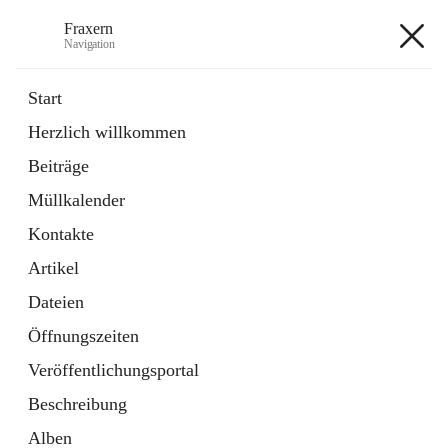
Fraxern
Navigation
Fraxern
Start
Herzlich willkommen
öffnet
Bürgerservice
Beiträge
in
Ordner
neuem
Müllkalender
Tab
öffnet
Formulare
in
Artikel
Kontakte
neuem
Tab
Artikel
+5
Dateien
Öffnungszeiten
Veröffentlichungsportal
Beschreibung
Hauptadresse
Alben