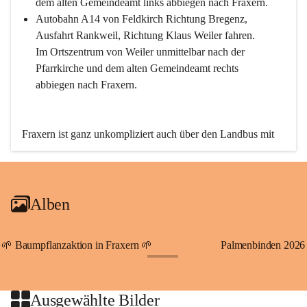
dem alten Gemeindeamt links abbiegen nach Fraxern.
Autobahn A14 von Feldkirch Richtung Bregenz, 
Ausfahrt Rankweil, Richtung Klaus Weiler fahren. 
Im Ortszentrum von Weiler unmittelbar nach der 
Pfarrkirche und dem alten Gemeindeamt rechts 
abbiegen nach Fraxern.
Fraxern ist ganz unkompliziert auch über den Landbus mit 
den öffentlichen Verkehrsmitteln zu erreichen. Die Linie 
492 fährt lt. Fahrplan des Verkehrsverbundes Vorarlberg an 
den Wochentagen regelmäßig zwischen Weiler und Fraxern.
Alben
An Samstagen, Sonn- und Feiertagen können Sie bequem 
direkt über die VMOBIL-App VMOBIL ON Ihren 
persönlichen Linienbus zur gewünschten Zeit zu Ihrer 
🌱 Baumpflanzaktion in Fraxern 🌱
Palmenbinden 2026
Haltestelle bestellen. Sowohl von Weiler kommend nach 
+19
Fraxern als auch von Fraxern nach Weiler oder natürlich für 
beide Fahrten Weiler-Fraxern-Weiler.
Ausgewählte Bilder