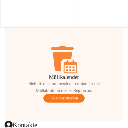
Irmgard Nachbaur, die für diese Zeit die 
Größen 
35 cm, 40 cm und 
Zufahrt über ihre Privatstraße zur 
💛 Wenn ihr etwas davon ab
Verfügung stellen. 🙏
möchtet, freuen sich unsere 
Vielen Dank für eure Unterstützung und 
über eure Unterstützung.
Hilfsbereitschaft!
📍 
Die Spenden können ger
Gemeindeamt abgegeben we
Vielen herzlichen Dank!
 🌼
Müllkalender
Sieh dir die kommenden Termine für die
Müllabfuhr in deiner Region an.
Kalender ansehen
Kontakte