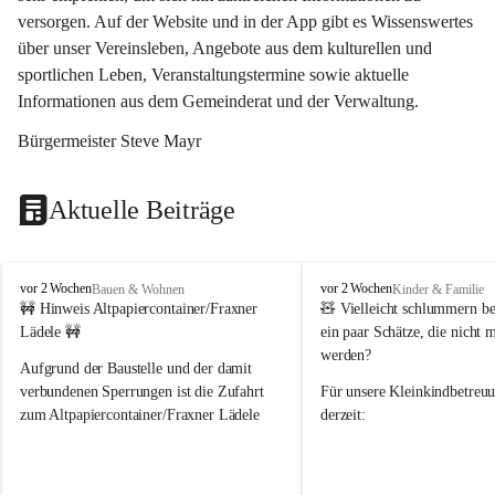
versorgen. Auf der Website und in der App gibt es Wissenswertes 
über unser Vereinsleben, Angebote aus dem kulturellen und 
sportlichen Leben, Veranstaltungstermine sowie aktuelle 
Informationen aus dem Gemeinderat und der Verwaltung. 
Bürgermeister Steve Mayr
Aktuelle Beiträge
F
F
vor 2 Wochen
vor 2 Wochen
Bauen & Wohnen
Kinder & Familie
r
r
🚧 Hinweis Altpapiercontainer/Fraxner 
🧸 
Vielleicht schlummern be
a
a
Lädele 🚧
ein paar Schätze, die nicht 
x
x
werden?
e
e
Aufgrund der Baustelle und der damit 
r
r
verbundenen Sperrungen ist die Zufahrt 
Für unsere 
Kleinkindbetreu
n
n
zum Altpapiercontainer/Fraxner Lädele 
derzeit:
derzeit nur erschwert möglich.
👶 
Puppenbuggys
Ein herzliches Dankeschön an Erwin und 
👗 
Puppenkleidung
 für Pupp