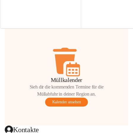
Irmgard Nachbaur, die für diese Zeit die 
Größen 
35 cm, 40 cm und 
Zufahrt über ihre Privatstraße zur 
💛 Wenn ihr etwas davon ab
Verfügung stellen. 🙏
möchtet, freuen sich unsere 
Vielen Dank für eure Unterstützung und 
über eure Unterstützung.
Hilfsbereitschaft!
📍 
Die Spenden können ger
Gemeindeamt abgegeben we
Vielen herzlichen Dank!
 🌼
Müllkalender
Sieh dir die kommenden Termine für die
Müllabfuhr in deiner Region an.
Kalender ansehen
Kontakte