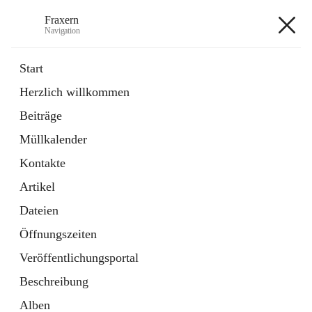
Fraxern
Navigation
Fraxern
Start
Herzlich willkommen
öffnet
Bürgerservice
Beiträge
in
Ordner
neuem
Müllkalender
Tab
öffnet
Formulare
in
Artikel
Kontakte
neuem
Tab
Artikel
+5
Dateien
Öffnungszeiten
Veröffentlichungsportal
Beschreibung
Hauptadresse
Alben