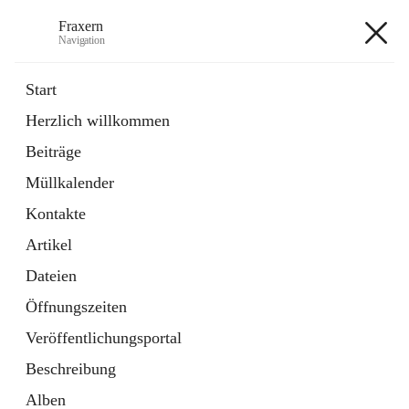
Fraxern
Navigation
Fraxern
Start
Herzlich willkommen
öffnet
Bürgerservice
Beiträge
in
Ordner
neuem
Müllkalender
Tab
öffnet
Formulare
in
Artikel
Kontakte
neuem
Tab
Artikel
+5
Dateien
Öffnungszeiten
Veröffentlichungsportal
Beschreibung
Hauptadresse
Alben