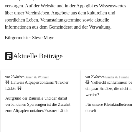
versorgen. Auf der Website und in der App gibt es Wissenswertes 
über unser Vereinsleben, Angebote aus dem kulturellen und 
sportlichen Leben, Veranstaltungstermine sowie aktuelle 
Informationen aus dem Gemeinderat und der Verwaltung. 
Bürgermeister Steve Mayr
Aktuelle Beiträge
F
F
vor 2 Wochen
vor 2 Wochen
Bauen & Wohnen
Kinder & Familie
r
r
🚧 Hinweis Altpapiercontainer/Fraxner 
🧸 
Vielleicht schlummern be
a
a
Lädele 🚧
ein paar Schätze, die nicht 
x
x
werden?
e
e
Aufgrund der Baustelle und der damit 
r
r
verbundenen Sperrungen ist die Zufahrt 
Für unsere 
Kleinkindbetreu
n
n
zum Altpapiercontainer/Fraxner Lädele 
derzeit:
derzeit nur erschwert möglich.
👶 
Puppenbuggys
Ein herzliches Dankeschön an Erwin und 
👗 
Puppenkleidung
 für Pupp