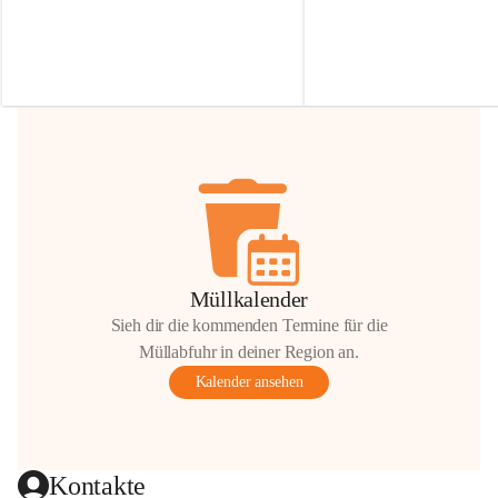
Irmgard Nachbaur, die für diese Zeit die 
Größen 
35 cm, 40 cm und 
Zufahrt über ihre Privatstraße zur 
💛 Wenn ihr etwas davon ab
Verfügung stellen. 🙏
möchtet, freuen sich unsere 
Vielen Dank für eure Unterstützung und 
über eure Unterstützung.
Hilfsbereitschaft!
📍 
Die Spenden können ger
Gemeindeamt abgegeben we
Vielen herzlichen Dank!
 🌼
Müllkalender
Sieh dir die kommenden Termine für die
Müllabfuhr in deiner Region an.
Kalender ansehen
Kontakte