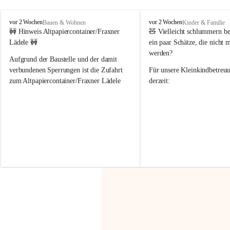
F
F
vor 2 Wochen
vor 2 Wochen
Bauen & Wohnen
Kinder & Familie
r
r
🚧 Hinweis Altpapiercontainer/Fraxner 
🧸 
Vielleicht schlummern be
a
a
Lädele 🚧
ein paar Schätze, die nicht 
x
x
werden?
e
e
Aufgrund der Baustelle und der damit 
r
r
verbundenen Sperrungen ist die Zufahrt 
Für unsere 
Kleinkindbetreu
n
n
zum Altpapiercontainer/Fraxner Lädele 
derzeit:
derzeit nur erschwert möglich.
👶 
Puppenbuggys
Ein herzliches Dankeschön an Erwin und 
👗 
Puppenkleidung
 für Pupp
Irmgard Nachbaur, die für diese Zeit die 
Größen 
35 cm, 40 cm und 
Zufahrt über ihre Privatstraße zur 
💛 Wenn ihr etwas davon ab
Verfügung stellen. 🙏
möchtet, freuen sich unsere 
Vielen Dank für eure Unterstützung und 
über eure Unterstützung.
Hilfsbereitschaft!
📍 
Die Spenden können ger
Gemeindeamt abgegeben we
Vielen herzlichen Dank!
 🌼