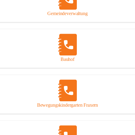
Gipsplatten
Trennung l
Gemeindeverwaltung
Beitrag zu
Ressourcen
bei Ihrem 
Annahme vo
Bauhof
Bewegungskindergarten Fraxern