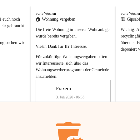
F
F
vor 3 Wochen
vor 3 Woche
r
r
i euch noch 
🏠 
Wohnung vergeben
🏗️ Gipsabf
a
a
mehr gebraucht 
Die freie Wohnung in unserer Wohnanlage 
Wichtig:
 A
x
x
e
e
wurde bereits vergeben.
recyclingfä
r
r
ung
 suchen wir 
über den Ba
Vielen Dank für Ihr Interesse.
n
n
deponiert 
neue 
Recyc
Für zukünftige Wohnungsvergaben bitten 
getrennte 
wir Interessierte, sich über das 
en in den 
von Gipsabf
Wohnungswerberprogramm der Gemeinde
45 cm
anzumelden.
Für private
geben 
Änderung v
Fraxern
Kinder riesig 
Renovierun
3. Juli 2026 - 06:35
Haus oder 
Alte Gipsw
ne beim 
Verschnitt 
rden.
🏠
Freie Wohnung in Fraxern
müssen kün
In unserer Wohnanlage wird eine 
entsorgt
 we
Wohnung frei.
✅ 
Getrenn