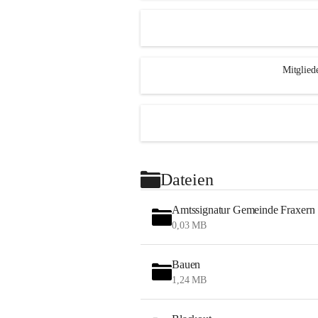
Mitglied
Dateien
Amtssignatur Gemeinde Fraxern
0,03 MB
Bauen
1,24 MB