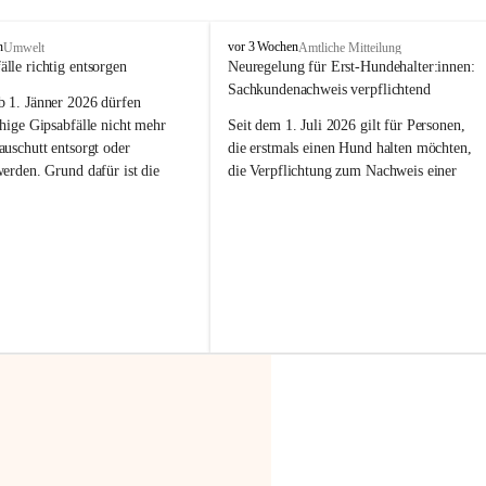
F
n
vor 3 Wochen
Umwelt
Amtliche Mitteilung
r
älle richtig entsorgen
Neuregelung für Erst-Hundehalter:innen: 
a
Sachkundenachweis verpflichtend
b 
1. Jänner 2026
 dürfen 
x
e
hige Gipsabfälle nicht mehr 
Seit dem 1. Juli 2026 gilt für Personen, 
r
uschutt entsorgt oder 
die erstmals einen Hund halten möchten, 
n
werden
. Grund dafür ist die 
die Verpflichtung zum Nachweis einer 
linggips-Verordnung
, die eine 
entsprechenden Sachkunde. Ziel ist es, 
Sammlung und das Recycling 
Hundebesitzer:innen bestmöglich auf die 
ällen vorschreibt.
Haltung und Verantwortung im Umgang 
mit ihrem Tier vorzubereiten.
 Haushalte wird diese 
or allem dann relevant, wenn 
Der Sachkundenachweis besteht aus zwei 
gs- oder Umbauarbeiten
 an 
Teilen:
Wohnung durchgeführt werden. 
🐾 
Theoriekurs
ände, Gipskartonplatten oder 
aus neu verbauten Gipsplatten 
Mindestens 4 Unterrichtseinheiten 
ftig 
getrennt gesammelt und 
à 60 Minuten
rden.
Muss vor der Anschaffung bzw. 
Aufnahme eines Hundes absolviert 
t sammeln:
werden