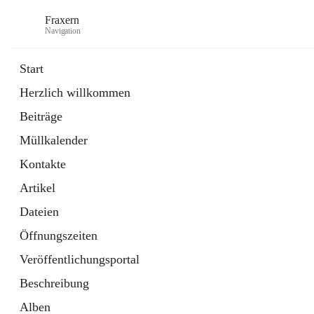
Fraxern
Navigation
Start
Herzlich willkommen
öffnet
Bürgerservice
Beiträge
in
Ordner
neuem
Müllkalender
Tab
öffnet
Formulare
in
Artikel
Kontakte
neuem
Tab
Artikel
Dateien
Öffnungszeiten
Veröffentlichungsportal
Beschreibung
Alben