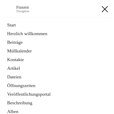
Fraxern
Navigation
Fraxern
Start
Herzlich willkommen
öffnet
Bürgerservice
Beiträge
in
Ordner
neuem
Müllkalender
Tab
öffnet
Formulare
in
Artikel
Kontakte
neuem
Tab
Artikel
+5
Dateien
Öffnungszeiten
Veröffentlichungsportal
Beschreibung
Hauptadresse
Alben