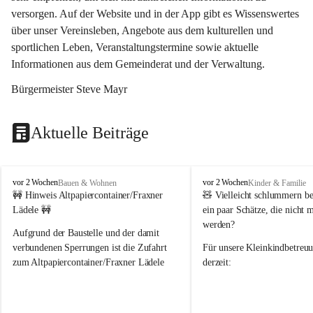
versorgen. Auf der Website und in der App gibt es Wissenswertes 
über unser Vereinsleben, Angebote aus dem kulturellen und 
sportlichen Leben, Veranstaltungstermine sowie aktuelle 
Informationen aus dem Gemeinderat und der Verwaltung. 
Bürgermeister Steve Mayr
Aktuelle Beiträge
F
F
vor 2 Wochen
vor 2 Wochen
Bauen & Wohnen
Kinder & Familie
r
r
🚧 Hinweis Altpapiercontainer/Fraxner 
🧸 
Vielleicht schlummern be
a
a
Lädele 🚧
ein paar Schätze, die nicht 
x
x
werden?
e
e
Aufgrund der Baustelle und der damit 
r
r
verbundenen Sperrungen ist die Zufahrt 
Für unsere 
Kleinkindbetreu
n
n
zum Altpapiercontainer/Fraxner Lädele 
derzeit:
derzeit nur erschwert möglich.
👶 
Puppenbuggys
Ein herzliches Dankeschön an Erwin und 
👗 
Puppenkleidung
 für Pupp