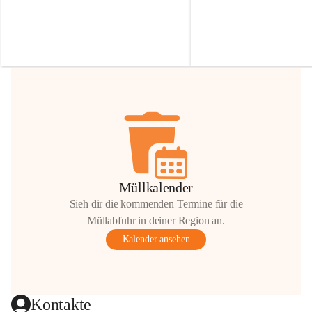
Irmgard Nachbaur, die für diese Zeit die 
Größen 
35 cm, 40 cm und 
Zufahrt über ihre Privatstraße zur 
💛 Wenn ihr etwas davon ab
Verfügung stellen. 🙏
möchtet, freuen sich unsere 
Vielen Dank für eure Unterstützung und 
über eure Unterstützung.
Hilfsbereitschaft!
📍 
Die Spenden können ger
Gemeindeamt abgegeben we
Vielen herzlichen Dank!
 🌼
Müllkalender
Sieh dir die kommenden Termine für die
Müllabfuhr in deiner Region an.
Kalender ansehen
Kontakte