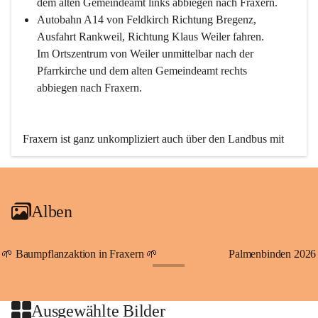
dem alten Gemeindeamt links abbiegen nach Fraxern.
Autobahn A14 von Feldkirch Richtung Bregenz, 
Ausfahrt Rankweil, Richtung Klaus Weiler fahren. 
Im Ortszentrum von Weiler unmittelbar nach der 
Pfarrkirche und dem alten Gemeindeamt rechts 
abbiegen nach Fraxern.
Fraxern ist ganz unkompliziert auch über den Landbus mit 
den öffentlichen Verkehrsmitteln zu erreichen. Die Linie 
492 fährt lt. Fahrplan des Verkehrsverbundes Vorarlberg an 
den Wochentagen regelmäßig zwischen Weiler und Fraxern.
Alben
An Samstagen, Sonn- und Feiertagen können Sie bequem 
direkt über die VMOBIL-App VMOBIL ON Ihren 
persönlichen Linienbus zur gewünschten Zeit zu Ihrer 
🌱 Baumpflanzaktion in Fraxern 🌱
Palmenbinden 2026
Haltestelle bestellen. Sowohl von Weiler kommend nach 
+19
Fraxern als auch von Fraxern nach Weiler oder natürlich für 
beide Fahrten Weiler-Fraxern-Weiler.
Ausgewählte Bilder