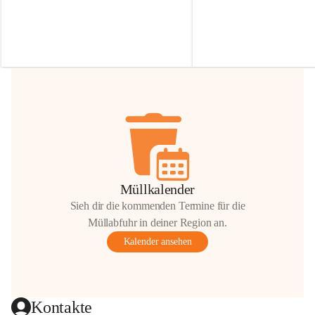
Irmgard Nachbaur, die für diese Zeit die 
Größen 
35 cm, 40 cm und 
Zufahrt über ihre Privatstraße zur 
💛 Wenn ihr etwas davon ab
Verfügung stellen. 🙏
möchtet, freuen sich unsere 
Vielen Dank für eure Unterstützung und 
über eure Unterstützung.
Hilfsbereitschaft!
📍 
Die Spenden können ger
Gemeindeamt abgegeben we
Vielen herzlichen Dank!
 🌼
Müllkalender
Sieh dir die kommenden Termine für die
Müllabfuhr in deiner Region an.
Kalender ansehen
Kontakte