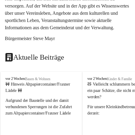
versorgen. Auf der Website und in der App gibt es Wissenswertes 
über unser Vereinsleben, Angebote aus dem kulturellen und 
sportlichen Leben, Veranstaltungstermine sowie aktuelle 
Informationen aus dem Gemeinderat und der Verwaltung. 
Bürgermeister Steve Mayr
Aktuelle Beiträge
F
F
vor 2 Wochen
vor 2 Wochen
Bauen & Wohnen
Kinder & Familie
r
r
🚧 Hinweis Altpapiercontainer/Fraxner 
🧸 
Vielleicht schlummern be
a
a
Lädele 🚧
ein paar Schätze, die nicht 
x
x
werden?
e
e
Aufgrund der Baustelle und der damit 
r
r
verbundenen Sperrungen ist die Zufahrt 
Für unsere 
Kleinkindbetreu
n
n
zum Altpapiercontainer/Fraxner Lädele 
derzeit:
derzeit nur erschwert möglich.
👶 
Puppenbuggys
Ein herzliches Dankeschön an Erwin und 
👗 
Puppenkleidung
 für Pupp