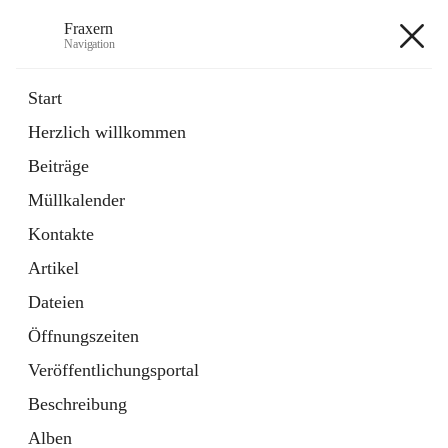
Fraxern
Navigation
Fraxern
Start
Herzlich willkommen
öffnet
Bürgerservice
Beiträge
in
Ordner
neuem
Müllkalender
Tab
öffnet
Formulare
in
Artikel
Kontakte
neuem
Tab
Artikel
+5
Dateien
Öffnungszeiten
Veröffentlichungsportal
Beschreibung
Hauptadresse
Alben