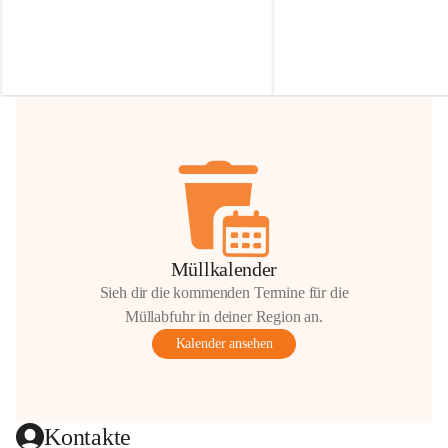
Irmgard Nachbaur, die für diese Zeit die 
Größen 
35 cm, 40 cm und 
Zufahrt über ihre Privatstraße zur 
💛 Wenn ihr etwas davon ab
Verfügung stellen. 🙏
möchtet, freuen sich unsere 
Vielen Dank für eure Unterstützung und 
über eure Unterstützung.
Hilfsbereitschaft!
📍 
Die Spenden können ger
Gemeindeamt abgegeben we
Vielen herzlichen Dank!
 🌼
Müllkalender
Sieh dir die kommenden Termine für die
Müllabfuhr in deiner Region an.
Kalender ansehen
Kontakte