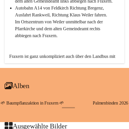
dem alten Gemeindeamt links abbiegen nach Fraxern.
Autobahn A14 von Feldkirch Richtung Bregenz, 
Ausfahrt Rankweil, Richtung Klaus Weiler fahren. 
Im Ortszentrum von Weiler unmittelbar nach der 
Pfarrkirche und dem alten Gemeindeamt rechts 
abbiegen nach Fraxern.
Fraxern ist ganz unkompliziert auch über den Landbus mit 
den öffentlichen Verkehrsmitteln zu erreichen. Die Linie 
492 fährt lt. Fahrplan des Verkehrsverbundes Vorarlberg an 
den Wochentagen regelmäßig zwischen Weiler und Fraxern.
Alben
An Samstagen, Sonn- und Feiertagen können Sie bequem 
direkt über die VMOBIL-App VMOBIL ON Ihren 
persönlichen Linienbus zur gewünschten Zeit zu Ihrer 
🌱 Baumpflanzaktion in Fraxern 🌱
Palmenbinden 2026
Haltestelle bestellen. Sowohl von Weiler kommend nach 
+19
Fraxern als auch von Fraxern nach Weiler oder natürlich für 
beide Fahrten Weiler-Fraxern-Weiler.
Ausgewählte Bilder