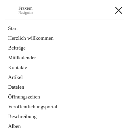
Fraxern
Navigation
Fraxern
Start
Herzlich willkommen
öffnet
Bürgerservice
Beiträge
in
Ordner
neuem
Müllkalender
Tab
öffnet
Formulare
in
Artikel
Kontakte
neuem
Tab
Artikel
+5
Dateien
Öffnungszeiten
Veröffentlichungsportal
Beschreibung
Hauptadresse
Alben