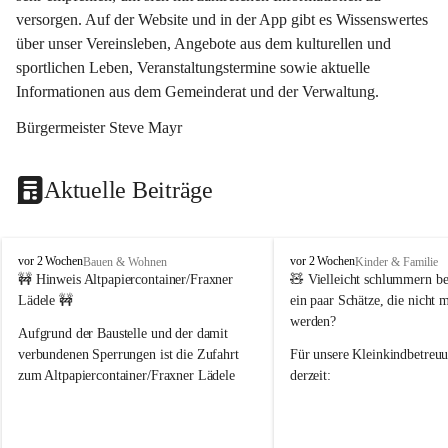
versorgen. Auf der Website und in der App gibt es Wissenswertes 
über unser Vereinsleben, Angebote aus dem kulturellen und 
sportlichen Leben, Veranstaltungstermine sowie aktuelle 
Informationen aus dem Gemeinderat und der Verwaltung. 
Bürgermeister Steve Mayr
Aktuelle Beiträge
F
F
vor 2 Wochen
vor 2 Wochen
Bauen & Wohnen
Kinder & Familie
r
r
🚧 Hinweis Altpapiercontainer/Fraxner 
🧸 
Vielleicht schlummern be
a
a
Lädele 🚧
ein paar Schätze, die nicht 
x
x
werden?
e
e
Aufgrund der Baustelle und der damit 
r
r
verbundenen Sperrungen ist die Zufahrt 
Für unsere 
Kleinkindbetreu
n
n
zum Altpapiercontainer/Fraxner Lädele 
derzeit:
derzeit nur erschwert möglich.
👶 
Puppenbuggys
Ein herzliches Dankeschön an Erwin und 
👗 
Puppenkleidung
 für Pupp