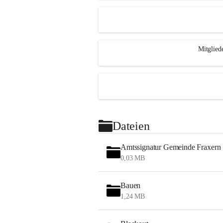
Mitglied
Dateien
Amtssignatur Gemeinde Fraxern
0,03 MB
Bauen
1,24 MB