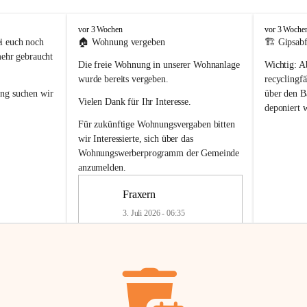
F
F
vor 3 Wochen
vor 3 Woche
r
r
i euch noch 
🏠 
Wohnung vergeben
🏗️ Gipsabf
a
a
mehr gebraucht 
Die freie Wohnung in unserer Wohnanlage 
Wichtig:
 A
x
x
e
e
wurde bereits vergeben.
recyclingfä
r
r
ung
 suchen wir 
über den Ba
Vielen Dank für Ihr Interesse.
n
n
deponiert 
neue 
Recyc
Für zukünftige Wohnungsvergaben bitten 
getrennte 
wir Interessierte, sich über das 
en in den 
von Gipsabf
Wohnungswerberprogramm der Gemeinde
45 cm
anzumelden.
Für private
geben 
Änderung v
Fraxern
Kinder riesig 
Renovierun
3. Juli 2026 - 06:35
Haus oder 
Alte Gipsw
ne beim 
Verschnitt 
rden.
🏠
Freie Wohnung in Fraxern
müssen kün
In unserer Wohnanlage wird eine 
entsorgt
 we
Wohnung frei.
✅ 
Getrenn