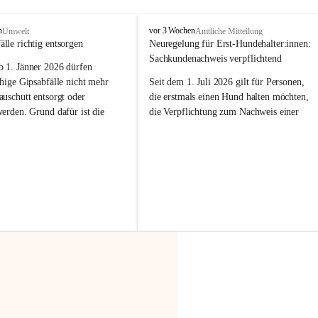
F
n
vor 3 Wochen
Umwelt
Amtliche Mitteilung
r
älle richtig entsorgen
Neuregelung für Erst-Hundehalter:innen: 
a
Sachkundenachweis verpflichtend
b 
1. Jänner 2026
 dürfen 
x
e
hige Gipsabfälle nicht mehr 
Seit dem 1. Juli 2026 gilt für Personen, 
r
uschutt entsorgt oder 
die erstmals einen Hund halten möchten, 
n
werden
. Grund dafür ist die 
die Verpflichtung zum Nachweis einer 
linggips-Verordnung
, die eine 
entsprechenden Sachkunde. Ziel ist es, 
Sammlung und das Recycling 
Hundebesitzer:innen bestmöglich auf die 
ällen vorschreibt.
Haltung und Verantwortung im Umgang 
mit ihrem Tier vorzubereiten.
 Haushalte wird diese 
or allem dann relevant, wenn 
Der Sachkundenachweis besteht aus zwei 
gs- oder Umbauarbeiten
 an 
Teilen:
Wohnung durchgeführt werden. 
🐾 
Theoriekurs
ände, Gipskartonplatten oder 
aus neu verbauten Gipsplatten 
Mindestens 4 Unterrichtseinheiten 
ftig 
getrennt gesammelt und 
à 60 Minuten
rden.
Muss vor der Anschaffung bzw. 
Aufnahme eines Hundes absolviert 
t sammeln:
werden