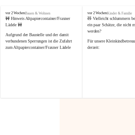
F
F
vor 2 Wochen
vor 2 Wochen
Bauen & Wohnen
Kinder & Familie
r
r
🚧 Hinweis Altpapiercontainer/Fraxner 
🧸 
Vielleicht schlummern be
a
a
Lädele 🚧
ein paar Schätze, die nicht 
x
x
werden?
e
e
Aufgrund der Baustelle und der damit 
r
r
verbundenen Sperrungen ist die Zufahrt 
Für unsere 
Kleinkindbetreu
n
n
zum Altpapiercontainer/Fraxner Lädele 
derzeit:
derzeit nur erschwert möglich.
👶 
Puppenbuggys
Ein herzliches Dankeschön an Erwin und 
👗 
Puppenkleidung
 für Pupp
Irmgard Nachbaur, die für diese Zeit die 
Größen 
35 cm, 40 cm und 
Zufahrt über ihre Privatstraße zur 
💛 Wenn ihr etwas davon ab
Verfügung stellen. 🙏
möchtet, freuen sich unsere 
Vielen Dank für eure Unterstützung und 
über eure Unterstützung.
Hilfsbereitschaft!
📍 
Die Spenden können ger
Gemeindeamt abgegeben we
Vielen herzlichen Dank!
 🌼