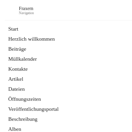
Fraxern
Navigation
Start
Herzlich willkommen
öffnet
Bürgerservice
Beiträge
in
Ordner
neuem
Müllkalender
Tab
öffnet
Formulare
in
Artikel
Kontakte
neuem
Tab
Artikel
Dateien
Öffnungszeiten
Veröffentlichungsportal
Beschreibung
Alben