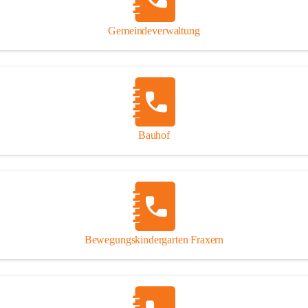
Gipsplatten
Trennung l
Gemeindeverwaltung
Beitrag zu
Ressourcen
bei Ihrem 
Annahme vo
Bauhof
Bewegungskindergarten Fraxern