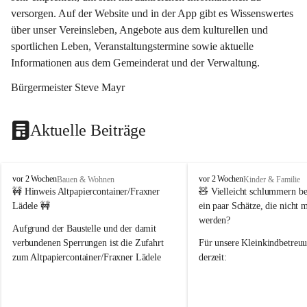
versorgen. Auf der Website und in der App gibt es Wissenswertes 
über unser Vereinsleben, Angebote aus dem kulturellen und 
sportlichen Leben, Veranstaltungstermine sowie aktuelle 
Informationen aus dem Gemeinderat und der Verwaltung. 
Bürgermeister Steve Mayr
Aktuelle Beiträge
F
F
vor 2 Wochen
vor 2 Wochen
Bauen & Wohnen
Kinder & Familie
r
r
🚧 Hinweis Altpapiercontainer/Fraxner 
🧸 
Vielleicht schlummern be
a
a
Lädele 🚧
ein paar Schätze, die nicht 
x
x
werden?
e
e
Aufgrund der Baustelle und der damit 
r
r
verbundenen Sperrungen ist die Zufahrt 
Für unsere 
Kleinkindbetreu
n
n
zum Altpapiercontainer/Fraxner Lädele 
derzeit:
derzeit nur erschwert möglich.
👶 
Puppenbuggys
Ein herzliches Dankeschön an Erwin und 
👗 
Puppenkleidung
 für Pupp