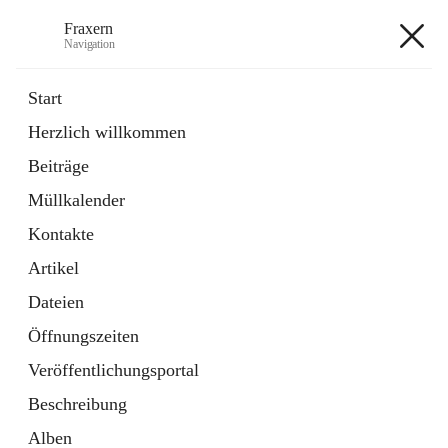
Fraxern
Navigation
Fraxern
Start
Herzlich willkommen
öffnet
Bürgerservice
Beiträge
in
Ordner
neuem
Müllkalender
Tab
öffnet
Formulare
in
Artikel
Kontakte
neuem
Tab
Artikel
+5
Dateien
Öffnungszeiten
Veröffentlichungsportal
Beschreibung
Hauptadresse
Alben