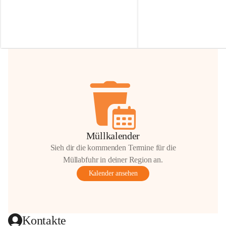
Irmgard Nachbaur, die für diese Zeit die 
Größen 
35 cm, 40 cm und 
Zufahrt über ihre Privatstraße zur 
💛 Wenn ihr etwas davon ab
Verfügung stellen. 🙏
möchtet, freuen sich unsere 
Vielen Dank für eure Unterstützung und 
über eure Unterstützung.
Hilfsbereitschaft!
📍 
Die Spenden können ger
Gemeindeamt abgegeben we
Vielen herzlichen Dank!
 🌼
Müllkalender
Sieh dir die kommenden Termine für die
Müllabfuhr in deiner Region an.
Kalender ansehen
Kontakte