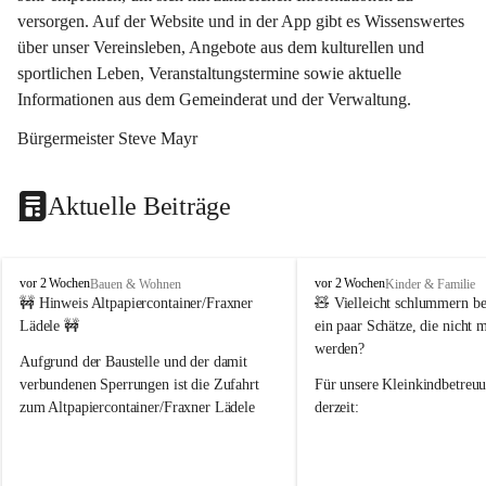
versorgen. Auf der Website und in der App gibt es Wissenswertes 
über unser Vereinsleben, Angebote aus dem kulturellen und 
sportlichen Leben, Veranstaltungstermine sowie aktuelle 
Informationen aus dem Gemeinderat und der Verwaltung. 
Bürgermeister Steve Mayr
Aktuelle Beiträge
F
F
vor 2 Wochen
vor 2 Wochen
Bauen & Wohnen
Kinder & Familie
r
r
🚧 Hinweis Altpapiercontainer/Fraxner 
🧸 
Vielleicht schlummern be
a
a
Lädele 🚧
ein paar Schätze, die nicht 
x
x
werden?
e
e
Aufgrund der Baustelle und der damit 
r
r
verbundenen Sperrungen ist die Zufahrt 
Für unsere 
Kleinkindbetreu
n
n
zum Altpapiercontainer/Fraxner Lädele 
derzeit:
derzeit nur erschwert möglich.
👶 
Puppenbuggys
Ein herzliches Dankeschön an Erwin und 
👗 
Puppenkleidung
 für Pupp