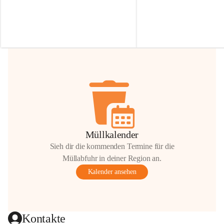
Irmgard Nachbaur, die für diese Zeit die 
Größen 
35 cm, 40 cm und 
Zufahrt über ihre Privatstraße zur 
💛 Wenn ihr etwas davon ab
Verfügung stellen. 🙏
möchtet, freuen sich unsere 
Vielen Dank für eure Unterstützung und 
über eure Unterstützung.
Hilfsbereitschaft!
📍 
Die Spenden können ger
Gemeindeamt abgegeben we
Vielen herzlichen Dank!
 🌼
Müllkalender
Sieh dir die kommenden Termine für die
Müllabfuhr in deiner Region an.
Kalender ansehen
Kontakte