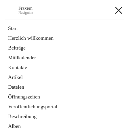
Fraxern
Navigation
Fraxern
Start
Herzlich willkommen
öffnet
Bürgerservice
Beiträge
in
Ordner
neuem
Müllkalender
Tab
öffnet
Formulare
in
Artikel
Kontakte
neuem
Tab
Artikel
+5
Dateien
Öffnungszeiten
Veröffentlichungsportal
Beschreibung
Hauptadresse
Alben