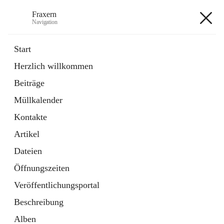
Fraxern
Navigation
Fraxern
Start
Herzlich willkommen
öffnet
Bürgerservice
Beiträge
in
Ordner
neuem
Müllkalender
Tab
öffnet
Formulare
in
Artikel
Kontakte
neuem
Tab
Artikel
+5
Dateien
Öffnungszeiten
Veröffentlichungsportal
Beschreibung
Hauptadresse
Alben