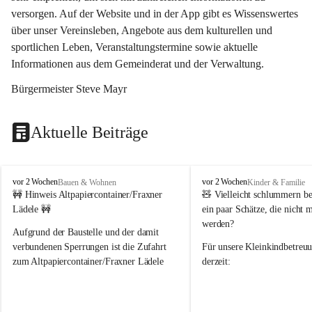
versorgen. Auf der Website und in der App gibt es Wissenswertes 
über unser Vereinsleben, Angebote aus dem kulturellen und 
sportlichen Leben, Veranstaltungstermine sowie aktuelle 
Informationen aus dem Gemeinderat und der Verwaltung. 
Bürgermeister Steve Mayr
Aktuelle Beiträge
F
F
vor 2 Wochen
vor 2 Wochen
Bauen & Wohnen
Kinder & Familie
r
r
🚧 Hinweis Altpapiercontainer/Fraxner 
🧸 
Vielleicht schlummern be
a
a
Lädele 🚧
ein paar Schätze, die nicht 
x
x
werden?
e
e
Aufgrund der Baustelle und der damit 
r
r
verbundenen Sperrungen ist die Zufahrt 
Für unsere 
Kleinkindbetreu
n
n
zum Altpapiercontainer/Fraxner Lädele 
derzeit:
derzeit nur erschwert möglich.
👶 
Puppenbuggys
Ein herzliches Dankeschön an Erwin und 
👗 
Puppenkleidung
 für Pupp