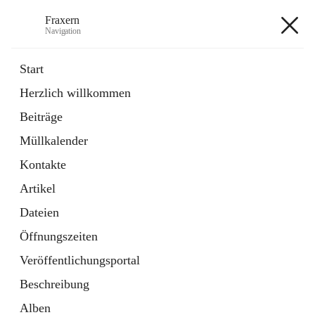
Fraxern
Navigation
Fraxern
Start
Herzlich willkommen
öffnet
Bürgerservice
Beiträge
in
Ordner
neuem
Müllkalender
Tab
öffnet
Formulare
in
Artikel
Kontakte
neuem
Tab
Artikel
+5
Dateien
Öffnungszeiten
Veröffentlichungsportal
Beschreibung
Hauptadresse
Alben