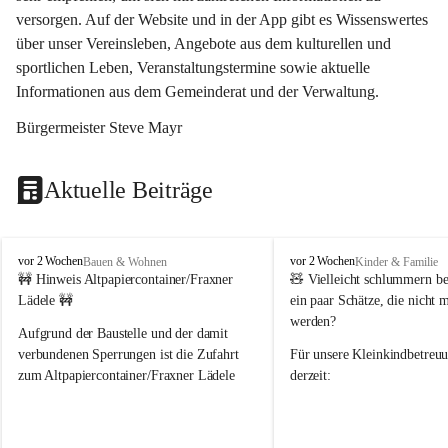
versorgen. Auf der Website und in der App gibt es Wissenswertes 
über unser Vereinsleben, Angebote aus dem kulturellen und 
sportlichen Leben, Veranstaltungstermine sowie aktuelle 
Informationen aus dem Gemeinderat und der Verwaltung. 
Bürgermeister Steve Mayr
Aktuelle Beiträge
F
F
vor 2 Wochen
vor 2 Wochen
Bauen & Wohnen
Kinder & Familie
r
r
🚧 Hinweis Altpapiercontainer/Fraxner 
🧸 
Vielleicht schlummern be
a
a
Lädele 🚧
ein paar Schätze, die nicht 
x
x
werden?
e
e
Aufgrund der Baustelle und der damit 
r
r
verbundenen Sperrungen ist die Zufahrt 
Für unsere 
Kleinkindbetreu
n
n
zum Altpapiercontainer/Fraxner Lädele 
derzeit:
derzeit nur erschwert möglich.
👶 
Puppenbuggys
Ein herzliches Dankeschön an Erwin und 
👗 
Puppenkleidung
 für Pupp