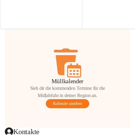
Irmgard Nachbaur, die für diese Zeit die 
Größen 
35 cm, 40 cm und 
Zufahrt über ihre Privatstraße zur 
💛 Wenn ihr etwas davon ab
Verfügung stellen. 🙏
möchtet, freuen sich unsere 
Vielen Dank für eure Unterstützung und 
über eure Unterstützung.
Hilfsbereitschaft!
📍 
Die Spenden können ger
Gemeindeamt abgegeben we
Vielen herzlichen Dank!
 🌼
Müllkalender
Sieh dir die kommenden Termine für die
Müllabfuhr in deiner Region an.
Kalender ansehen
Kontakte