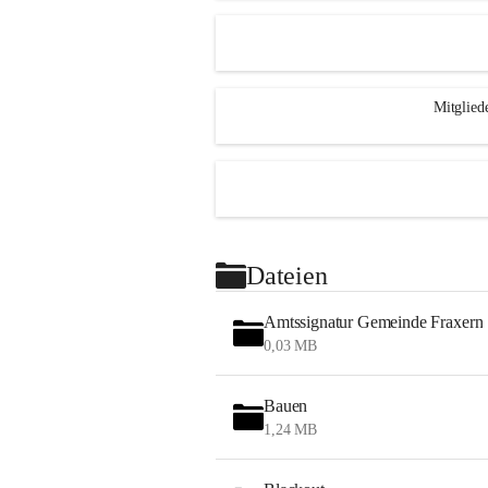
Mitglied
Dateien
Amtssignatur Gemeinde Fraxern
0,03 MB
Bauen
1,24 MB