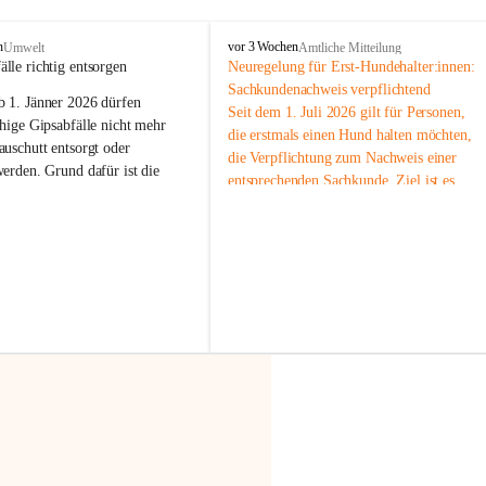
F
n
vor 3 Wochen
Umwelt
Amtliche Mitteilung
r
älle richtig entsorgen
Neuregelung für Erst-Hundehalter:innen: 
a
Sachkundenachweis verpflichtend
b 
1. Jänner 2026
 dürfen 
x
Seit dem 1. Juli 2026 gilt für Personen, 
e
hige Gipsabfälle nicht mehr 
die erstmals einen Hund halten möchten, 
r
uschutt entsorgt oder 
die Verpflichtung zum Nachweis einer 
n
werden
. Grund dafür ist die 
entsprechenden Sachkunde. Ziel ist es, 
linggips-Verordnung
, die eine 
Hundebesitzer:innen bestmöglich auf die 
Sammlung und das Recycling 
Haltung und Verantwortung im Umgang 
ällen vorschreibt.
mit ihrem Tier vorzubereiten.
Der Sachkundenachweis besteht aus zwei 
 Haushalte wird diese 
Teilen:
or allem dann relevant, wenn 
🐾 
Theoriekurs
gs- oder Umbauarbeiten
 an 
Mindestens 4 Unterrichtseinheiten 
Wohnung durchgeführt werden. 
à 60 Minuten
ände, Gipskartonplatten oder 
Muss vor der Anschaffung bzw. 
aus neu verbauten Gipsplatten 
Aufnahme eines Hundes absolviert 
ftig 
getrennt gesammelt und 
werden
rden.
🐾 
Praxiseinheit
t sammeln:
2-stündige praktische Schulung 