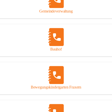
Gipsplatten
Trennung l
Gemeindeverwaltung
Beitrag zu
Ressourcen
bei Ihrem 
Annahme vo
Bauhof
Bewegungskindergarten Fraxern