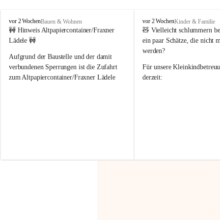
F
F
vor 2 Wochen
vor 2 Wochen
Bauen & Wohnen
Kinder & Familie
r
r
🚧 Hinweis Altpapiercontainer/Fraxner 
🧸 
Vielleicht schlummern be
a
a
Lädele 🚧
ein paar Schätze, die nicht 
x
x
werden?
e
e
Aufgrund der Baustelle und der damit 
r
r
verbundenen Sperrungen ist die Zufahrt 
Für unsere 
Kleinkindbetreu
n
n
zum Altpapiercontainer/Fraxner Lädele 
derzeit:
derzeit nur erschwert möglich.
👶 
Puppenbuggys
Ein herzliches Dankeschön an Erwin und 
👗 
Puppenkleidung
 für Pupp
Irmgard Nachbaur, die für diese Zeit die 
Größen 
35 cm, 40 cm und 
Zufahrt über ihre Privatstraße zur 
💛 Wenn ihr etwas davon ab
Verfügung stellen. 🙏
möchtet, freuen sich unsere 
Vielen Dank für eure Unterstützung und 
über eure Unterstützung.
Hilfsbereitschaft!
📍 
Die Spenden können ger
Gemeindeamt abgegeben we
Vielen herzlichen Dank!
 🌼