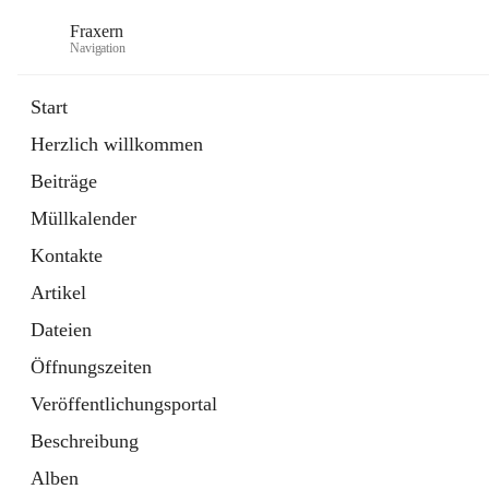
Fraxern
Navigation
Start
Herzlich willkommen
öffnet
Bürgerservice
Beiträge
in
Ordner
neuem
Müllkalender
Tab
öffnet
Formulare
in
Artikel
Kontakte
neuem
Tab
Artikel
Dateien
Öffnungszeiten
Veröffentlichungsportal
Beschreibung
Alben