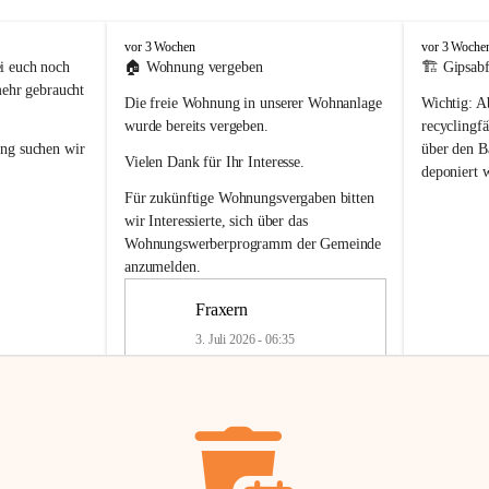
F
F
vor 3 Wochen
vor 3 Woche
r
r
i euch noch 
🏠 
Wohnung vergeben
🏗️ Gipsabf
a
a
mehr gebraucht 
Die freie Wohnung in unserer Wohnanlage 
Wichtig:
 A
x
x
e
e
wurde bereits vergeben.
recyclingfä
r
r
ung
 suchen wir 
über den Ba
Vielen Dank für Ihr Interesse.
n
n
deponiert 
neue 
Recyc
Für zukünftige Wohnungsvergaben bitten 
getrennte 
wir Interessierte, sich über das 
en in den 
von Gipsabf
Wohnungswerberprogramm der Gemeinde
45 cm
anzumelden.
Für private
geben 
Änderung v
Fraxern
Kinder riesig 
Renovierun
3. Juli 2026 - 06:35
Haus oder 
Alte Gipsw
ne beim 
Verschnitt 
rden.
🏠
Freie Wohnung in Fraxern
müssen kün
In unserer Wohnanlage wird eine 
entsorgt
 we
Wohnung frei.
✅ 
Getrenn