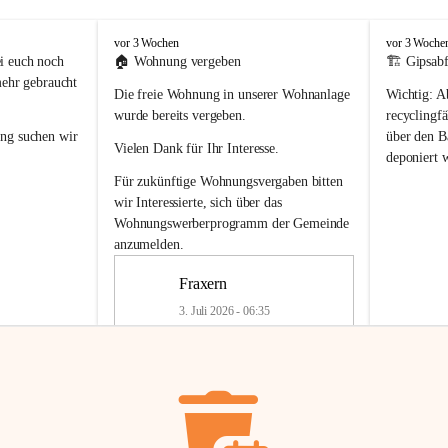
F
F
vor 3 Wochen
vor 3 Woche
r
r
i euch noch 
🏠 
Wohnung vergeben
🏗️ Gipsabf
a
a
mehr gebraucht 
Die freie Wohnung in unserer Wohnanlage 
Wichtig:
 A
x
x
e
e
wurde bereits vergeben.
recyclingfä
r
r
ung
 suchen wir 
über den Ba
Vielen Dank für Ihr Interesse.
n
n
deponiert 
neue 
Recyc
Für zukünftige Wohnungsvergaben bitten 
getrennte 
wir Interessierte, sich über das 
en in den 
von Gipsabf
Wohnungswerberprogramm der Gemeinde
45 cm
anzumelden.
Für private
geben 
Änderung v
Fraxern
Kinder riesig 
Renovierun
3. Juli 2026 - 06:35
Haus oder 
Alte Gipsw
ne beim 
Verschnitt 
rden.
🏠
Freie Wohnung in Fraxern
müssen kün
In unserer Wohnanlage wird eine 
entsorgt
 we
Wohnung frei.
✅ 
Getrenn