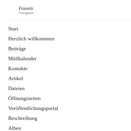
Fraxern
Navigation
Start
Herzlich willkommen
öffnet
Bürgerservice
Beiträge
in
Ordner
neuem
Müllkalender
Tab
öffnet
Formulare
in
Artikel
Kontakte
neuem
Tab
Artikel
Dateien
Öffnungszeiten
Veröffentlichungsportal
Beschreibung
Alben