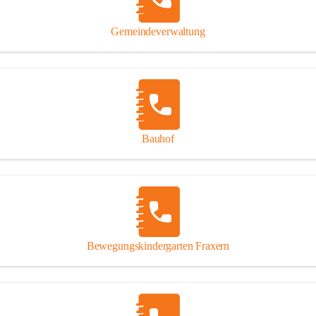
Gipsplatten
Trennung l
Gemeindeverwaltung
Beitrag zu
Ressourcen
bei Ihrem 
Annahme vo
Bauhof
Bewegungskindergarten Fraxern