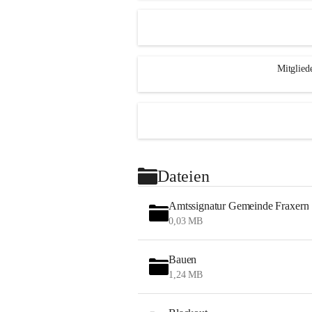
Mitglied
Dateien
Amtssignatur Gemeinde Fraxern
0,03 MB
Bauen
1,24 MB