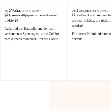
F
F
vor 2 Wochen
vor 2 Wochen
Bauen & Wohnen
Kinder & Familie
r
r
🚧 Hinweis Altpapiercontainer/Fraxner 
🧸 
Vielleicht schlummern be
a
a
Lädele 🚧
ein paar Schätze, die nicht 
x
x
werden?
e
e
Aufgrund der Baustelle und der damit 
r
r
verbundenen Sperrungen ist die Zufahrt 
Für unsere 
Kleinkindbetreu
n
n
zum Altpapiercontainer/Fraxner Lädele 
derzeit:
derzeit nur erschwert möglich.
👶 
Puppenbuggys
Ein herzliches Dankeschön an Erwin und 
👗 
Puppenkleidung
 für Pupp
Irmgard Nachbaur, die für diese Zeit die 
Größen 
35 cm, 40 cm und 
Zufahrt über ihre Privatstraße zur 
💛 Wenn ihr etwas davon ab
Verfügung stellen. 🙏
möchtet, freuen sich unsere 
Vielen Dank für eure Unterstützung und 
über eure Unterstützung.
Hilfsbereitschaft!
📍 
Die Spenden können ger
Gemeindeamt abgegeben we
Vielen herzlichen Dank!
 🌼