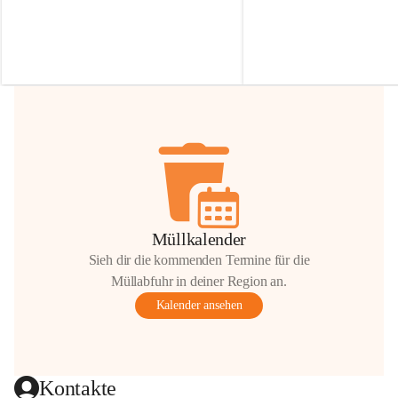
Irmgard Nachbaur, die für diese Zeit die 
Größen 
35 cm, 40 cm und 
Zufahrt über ihre Privatstraße zur 
💛 Wenn ihr etwas davon ab
Verfügung stellen. 🙏
möchtet, freuen sich unsere 
Vielen Dank für eure Unterstützung und 
über eure Unterstützung.
Hilfsbereitschaft!
📍 
Die Spenden können ger
Gemeindeamt abgegeben we
Vielen herzlichen Dank!
 🌼
Müllkalender
Sieh dir die kommenden Termine für die
Müllabfuhr in deiner Region an.
Kalender ansehen
Kontakte