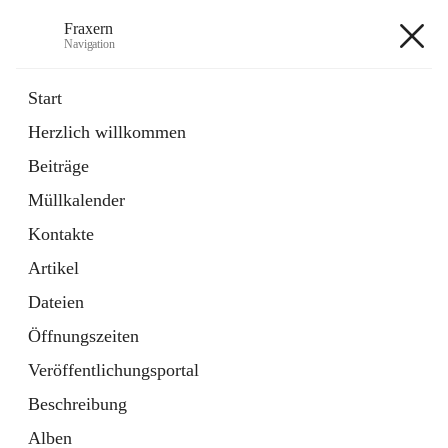
Fraxern
Navigation
Fraxern
Start
Herzlich willkommen
öffnet
Bürgerservice
Beiträge
in
Ordner
neuem
Müllkalender
Tab
öffnet
Formulare
in
Artikel
Kontakte
neuem
Tab
Artikel
+5
Dateien
Öffnungszeiten
Veröffentlichungsportal
Beschreibung
Hauptadresse
Alben