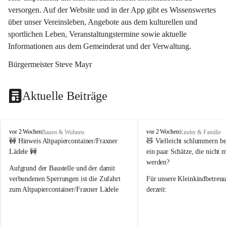
versorgen. Auf der Website und in der App gibt es Wissenswertes 
über unser Vereinsleben, Angebote aus dem kulturellen und 
sportlichen Leben, Veranstaltungstermine sowie aktuelle 
Informationen aus dem Gemeinderat und der Verwaltung. 
Bürgermeister Steve Mayr
Aktuelle Beiträge
F
F
vor 2 Wochen
vor 2 Wochen
Bauen & Wohnen
Kinder & Familie
r
r
🚧 Hinweis Altpapiercontainer/Fraxner 
🧸 
Vielleicht schlummern be
a
a
Lädele 🚧
ein paar Schätze, die nicht 
x
x
werden?
e
e
Aufgrund der Baustelle und der damit 
r
r
verbundenen Sperrungen ist die Zufahrt 
Für unsere 
Kleinkindbetreu
n
n
zum Altpapiercontainer/Fraxner Lädele 
derzeit:
derzeit nur erschwert möglich.
👶 
Puppenbuggys
Ein herzliches Dankeschön an Erwin und 
👗 
Puppenkleidung
 für Pupp