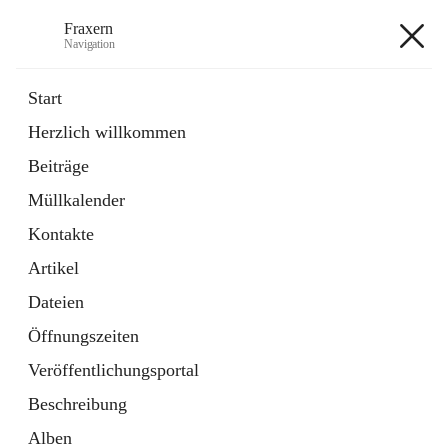
Fraxern
Navigation
Fraxern
Start
Herzlich willkommen
öffnet
Bürgerservice
Beiträge
in
Ordner
neuem
Müllkalender
Tab
öffnet
Formulare
in
Artikel
Kontakte
neuem
Tab
Artikel
+5
Dateien
Öffnungszeiten
Veröffentlichungsportal
Beschreibung
Hauptadresse
Alben