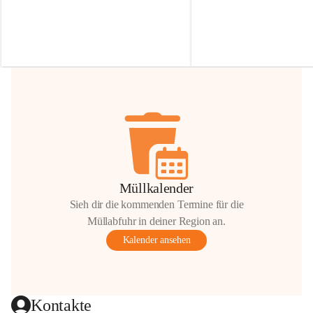
Irmgard Nachbaur, die für diese Zeit die 
Größen 
35 cm, 40 cm und 
Zufahrt über ihre Privatstraße zur 
💛 Wenn ihr etwas davon ab
Verfügung stellen. 🙏
möchtet, freuen sich unsere 
Vielen Dank für eure Unterstützung und 
über eure Unterstützung.
Hilfsbereitschaft!
📍 
Die Spenden können ger
Gemeindeamt abgegeben we
Vielen herzlichen Dank!
 🌼
Müllkalender
Sieh dir die kommenden Termine für die
Müllabfuhr in deiner Region an.
Kalender ansehen
Kontakte