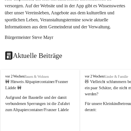
versorgen. Auf der Website und in der App gibt es Wissenswertes 
über unser Vereinsleben, Angebote aus dem kulturellen und 
sportlichen Leben, Veranstaltungstermine sowie aktuelle 
Informationen aus dem Gemeinderat und der Verwaltung. 
Bürgermeister Steve Mayr
Aktuelle Beiträge
F
F
vor 2 Wochen
vor 2 Wochen
Bauen & Wohnen
Kinder & Familie
r
r
🚧 Hinweis Altpapiercontainer/Fraxner 
🧸 
Vielleicht schlummern be
a
a
Lädele 🚧
ein paar Schätze, die nicht 
x
x
werden?
e
e
Aufgrund der Baustelle und der damit 
r
r
verbundenen Sperrungen ist die Zufahrt 
Für unsere 
Kleinkindbetreu
n
n
zum Altpapiercontainer/Fraxner Lädele 
derzeit:
derzeit nur erschwert möglich.
👶 
Puppenbuggys
Ein herzliches Dankeschön an Erwin und 
👗 
Puppenkleidung
 für Pupp