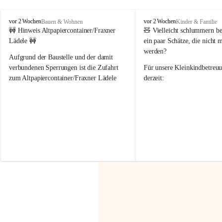
F
F
vor 2 Wochen
vor 2 Wochen
Bauen & Wohnen
Kinder & Familie
r
r
🚧 Hinweis Altpapiercontainer/Fraxner 
🧸 
Vielleicht schlummern be
a
a
Lädele 🚧
ein paar Schätze, die nicht 
x
x
werden?
e
e
Aufgrund der Baustelle und der damit 
r
r
verbundenen Sperrungen ist die Zufahrt 
Für unsere 
Kleinkindbetreu
n
n
zum Altpapiercontainer/Fraxner Lädele 
derzeit:
derzeit nur erschwert möglich.
👶 
Puppenbuggys
Ein herzliches Dankeschön an Erwin und 
👗 
Puppenkleidung
 für Pupp
Irmgard Nachbaur, die für diese Zeit die 
Größen 
35 cm, 40 cm und 
Zufahrt über ihre Privatstraße zur 
💛 Wenn ihr etwas davon ab
Verfügung stellen. 🙏
möchtet, freuen sich unsere 
Vielen Dank für eure Unterstützung und 
über eure Unterstützung.
Hilfsbereitschaft!
📍 
Die Spenden können ger
Gemeindeamt abgegeben we
Vielen herzlichen Dank!
 🌼