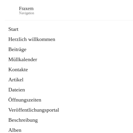
Fraxern
Navigation
Start
Herzlich willkommen
öffnet
Bürgerservice
Beiträge
in
Ordner
neuem
Müllkalender
Tab
öffnet
Formulare
in
Artikel
Kontakte
neuem
Tab
Artikel
Dateien
Öffnungszeiten
Veröffentlichungsportal
Beschreibung
Alben