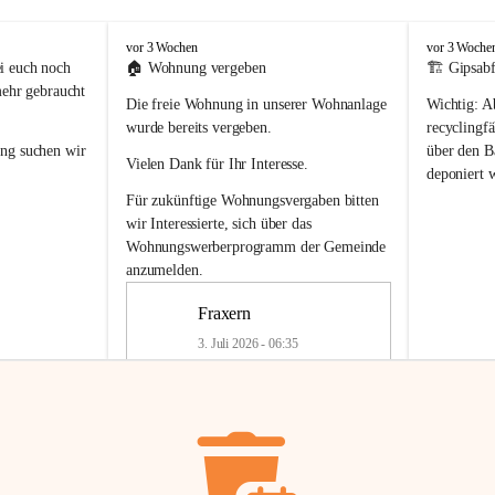
F
F
vor 3 Wochen
vor 3 Woche
r
r
i euch noch 
🏠 
Wohnung vergeben
🏗️ Gipsabf
a
a
mehr gebraucht 
Die freie Wohnung in unserer Wohnanlage 
Wichtig:
 A
x
x
e
e
wurde bereits vergeben.
recyclingfä
r
r
ung
 suchen wir 
über den Ba
Vielen Dank für Ihr Interesse.
n
n
deponiert 
neue 
Recyc
Für zukünftige Wohnungsvergaben bitten 
getrennte 
wir Interessierte, sich über das 
en in den 
von Gipsabf
Wohnungswerberprogramm der Gemeinde
45 cm
anzumelden.
Für private
geben 
Änderung v
Fraxern
Kinder riesig 
Renovierun
3. Juli 2026 - 06:35
Haus oder 
Alte Gipsw
ne beim 
Verschnitt 
rden.
🏠
Freie Wohnung in Fraxern
müssen kün
In unserer Wohnanlage wird eine 
entsorgt
 we
Wohnung frei.
✅ 
Getrenn