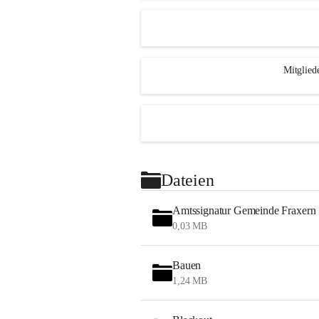
Mitglied
Dateien
Amtssignatur Gemeinde Fraxern
0,03 MB
Bauen
1,24 MB