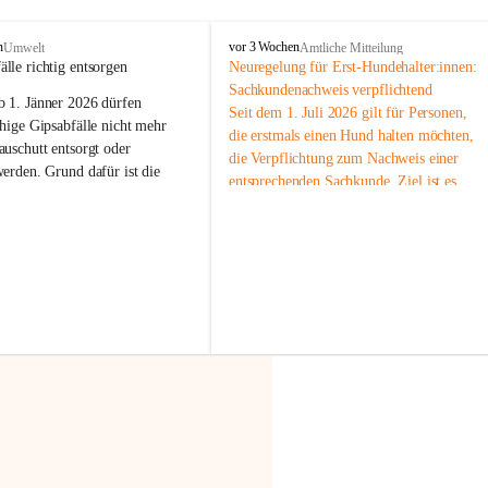
F
n
vor 3 Wochen
Umwelt
Amtliche Mitteilung
r
älle richtig entsorgen
Neuregelung für Erst-Hundehalter:innen: 
a
Sachkundenachweis verpflichtend
b 
1. Jänner 2026
 dürfen 
x
Seit dem 1. Juli 2026 gilt für Personen, 
e
hige Gipsabfälle nicht mehr 
die erstmals einen Hund halten möchten, 
r
uschutt entsorgt oder 
die Verpflichtung zum Nachweis einer 
n
werden
. Grund dafür ist die 
entsprechenden Sachkunde. Ziel ist es, 
linggips-Verordnung
, die eine 
Hundebesitzer:innen bestmöglich auf die 
Sammlung und das Recycling 
Haltung und Verantwortung im Umgang 
ällen vorschreibt.
mit ihrem Tier vorzubereiten.
Der Sachkundenachweis besteht aus zwei 
 Haushalte wird diese 
Teilen:
or allem dann relevant, wenn 
🐾 
Theoriekurs
gs- oder Umbauarbeiten
 an 
Mindestens 4 Unterrichtseinheiten 
Wohnung durchgeführt werden. 
à 60 Minuten
ände, Gipskartonplatten oder 
Muss vor der Anschaffung bzw. 
aus neu verbauten Gipsplatten 
Aufnahme eines Hundes absolviert 
ftig 
getrennt gesammelt und 
werden
rden.
🐾 
Praxiseinheit
t sammeln:
2-stündige praktische Schulung 