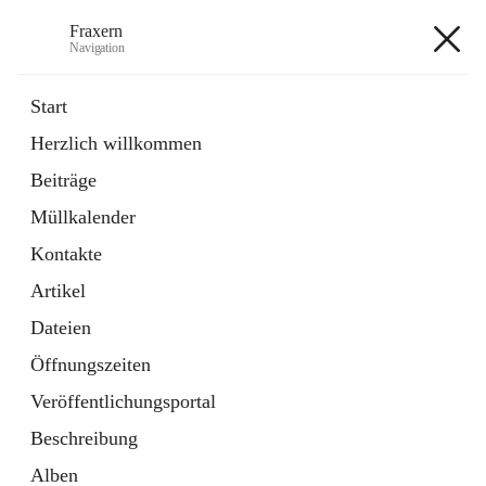
Fraxern
Navigation
Fraxern
Start
Herzlich willkommen
öffnet
Bürgerservice
Beiträge
in
Ordner
neuem
Müllkalender
Tab
öffnet
Formulare
in
Artikel
Kontakte
neuem
Tab
Artikel
+5
Dateien
Öffnungszeiten
Veröffentlichungsportal
Beschreibung
Hauptadresse
Alben