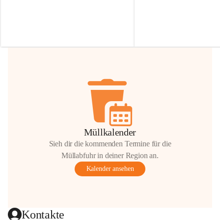
Irmgard Nachbaur, die für diese Zeit die 
Größen 
35 cm, 40 cm und 
Zufahrt über ihre Privatstraße zur 
💛 Wenn ihr etwas davon ab
Verfügung stellen. 🙏
möchtet, freuen sich unsere 
Vielen Dank für eure Unterstützung und 
über eure Unterstützung.
Hilfsbereitschaft!
📍 
Die Spenden können ger
Gemeindeamt abgegeben we
Vielen herzlichen Dank!
 🌼
Müllkalender
Sieh dir die kommenden Termine für die
Müllabfuhr in deiner Region an.
Kalender ansehen
Kontakte