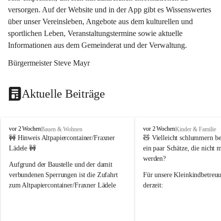
versorgen. Auf der Website und in der App gibt es Wissenswertes 
über unser Vereinsleben, Angebote aus dem kulturellen und 
sportlichen Leben, Veranstaltungstermine sowie aktuelle 
Informationen aus dem Gemeinderat und der Verwaltung. 
Bürgermeister Steve Mayr
Aktuelle Beiträge
F
F
vor 2 Wochen
vor 2 Wochen
Bauen & Wohnen
Kinder & Familie
r
r
🚧 Hinweis Altpapiercontainer/Fraxner 
🧸 
Vielleicht schlummern be
a
a
Lädele 🚧
ein paar Schätze, die nicht 
x
x
werden?
e
e
Aufgrund der Baustelle und der damit 
r
r
verbundenen Sperrungen ist die Zufahrt 
Für unsere 
Kleinkindbetreu
n
n
zum Altpapiercontainer/Fraxner Lädele 
derzeit:
derzeit nur erschwert möglich.
👶 
Puppenbuggys
Ein herzliches Dankeschön an Erwin und 
👗 
Puppenkleidung
 für Pupp